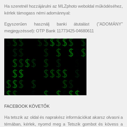
Ha szeretnél hozzájárulni az MLZphoto weboldal működéséhez,
kérlek támogass némi adománnyal:
Egyszerűen használj banki átutalást ("ADOMÁNY"
megjegyzéssel): OTP Bank 11773425-04680611
FACEBOOK KÖVETŐK
Ha tetszik az oldal és naprakész információkat akarsz olvasni a
témában, kérlek, nyomd meg a Tetszik gombot és kövess a