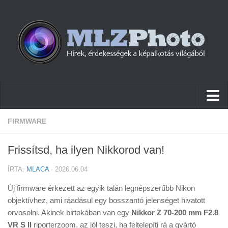
Hírek
FIRMWARE
Pletykák
Frissítsd, ha ilyen Nikkorod van!
Cikkek
ÍRTA:
MLACA
· 2026.06.04
Szoftver
Új firmware érkezett az egyik talán legnépszerűbb Nikon
Firmware
objektívhez, ami ráadásul egy bosszantó jelenséget hivatott
orvosolni. Akinek birtokában van egy
Tudástár
Nikkor Z 70-200 mm F2.8
VR S II
riporterzoom, az jól teszi, ha feltelepíti rá a gyártó