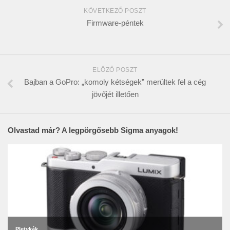
KÖVETKEZŐ POSZT
Firmware-péntek
ELŐZŐ POSZT
Bajban a GoPro: „komoly kétségek” merültek fel a cég
jövőjét illetően
Olvastad már? A legpörgősebb Sigma anyagok!