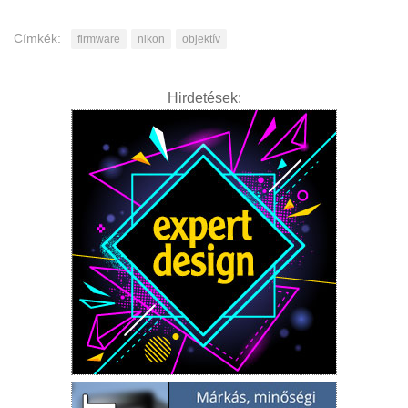
Címkék:
firmware
nikon
objektív
Hirdetések: