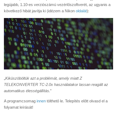
Tanácsok
legújabb, 1.10-es verziószámú vezérlőszoftverét, az ugyanis a
következő hibát javítja ki (idézem a Nikon
oldalát
):
Érdekességek
Helyszíni Riport
E-BB
„
Kiküszöböltük azt a problémát, amely miatt Z
TELEKONVERTER TC-2.0x használatakor lassan reagált az
automatikus élességállítás.
”
A programcsomag
innen
tölthető le. Telepítés előtt olvasd el a
folyamat leírását!