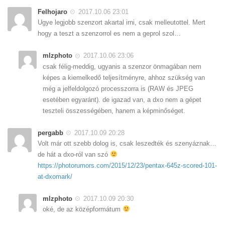
Felhojaro
2017.10.06 23:01
Ugye legjobb szenzort akartal irni, csak melleutottel. Mert
hogy a teszt a szenzorrol es nem a geprol szol…
mlzphoto
2017.10.06 23:06
csak félig-meddig, ugyanis a szenzor önmagában nem
képes a kiemelkedő teljesítményre, ahhoz szükség van
még a jelfeldolgozó processzorra is (RAW és JPEG
esetében egyaránt). de igazad van, a dxo nem a gépet
teszteli összességében, hanem a képminőséget.
pergabb
2017.10.09 20:28
Volt már ott szebb dolog is, csak leszedték és szenyáznak…
de hát a dxo-ról van szó
https://photorumors.com/2015/12/23/pentax-645z-scored-101-
at-dxomark/
mlzphoto
2017.10.09 20:30
oké, de az középformátum