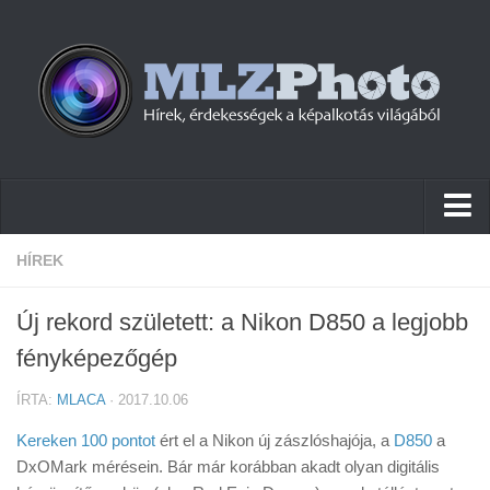
Hírek
HÍREK
Pletykák
Új rekord született: a Nikon D850 a legjobb
Cikkek
fényképezőgép
Szoftver
ÍRTA:
MLACA
· 2017.10.06
Firmware
Kereken 100 pontot
ért el a Nikon új zászlóshajója, a
D850
a
Tudástár
DxOMark mérésein. Bár már korábban akadt olyan digitális