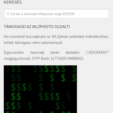
KERESÉS
TÁMOGASD AZ MLZPHOTO OLDALT!
Ha szeretnél hozzájárulni az MLZphoto weboldal működéséhez,
kérlek támogass némi adománnyal:
Egyszerűen használj banki átutalást ("ADOMÁNY"
megjegyzéssel): OTP Bank 11773425-04680611