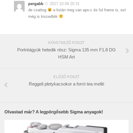
pergabb
2017.10.09 20:31
de csattog
a listán meg van aps-c és ful frame is, ezt
még is kiszedték
KÖVETKEZŐ POSZT
Portréágyúk hetedik rész: Sigma 135 mm F1.8 DG
HSM Art
ELŐZŐ POSZT
Reggeli pletykacsokor a forró tea mellé
Olvastad már? A legpörgősebb Sigma anyagok!