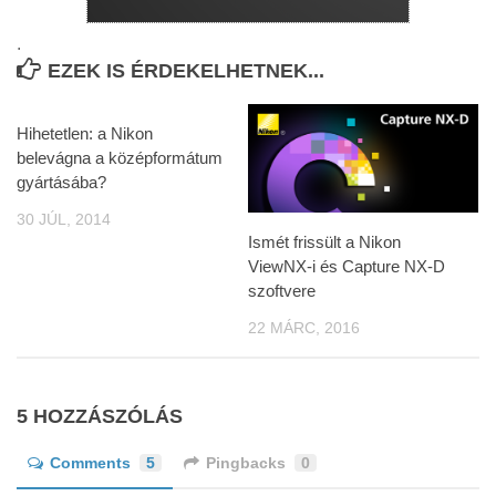
.
EZEK IS ÉRDEKELHETNEK...
Hihetetlen: a Nikon
belevágna a középformátum
gyártásába?
30 JÚL, 2014
Ismét frissült a Nikon
ViewNX-i és Capture NX-D
szoftvere
22 MÁRC, 2016
5 HOZZÁSZÓLÁS
Comments
5
Pingbacks
0