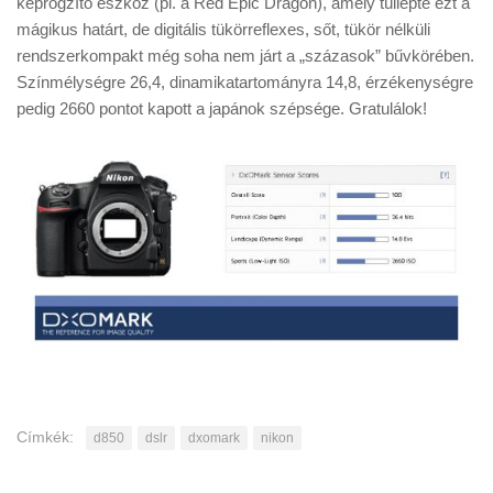
képrögzítő eszköz (pl. a Red Epic Dragon), amely túllépte ezt a
Tanácsok
mágikus határt, de digitális tükörreflexes, sőt, tükör nélküli
Érdekességek
rendszerkompakt még soha nem járt a „százasok” bűvkörében.
Színmélységre 26,4, dinamikatartományra 14,8, érzékenységre
Helyszíni Riport
pedig 2660 pontot kapott a japánok szépsége. Gratulálok!
E-BB
Címkék:
d850
dslr
dxomark
nikon