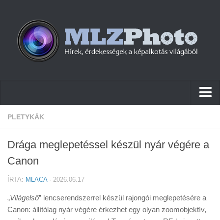
Hírek
PLETYKÁK
Pletykák
Drága meglepetéssel készül nyár végére a
Cikkek
Canon
Szoftver
ÍRTA:
MLACA
· 2026.06.17
Firmware
„
Világelső
” lencserendszerrel készül rajongói meglepetésére a
Tudástár
Canon: állítólag nyár végére érkezhet egy olyan zoomobjektív,