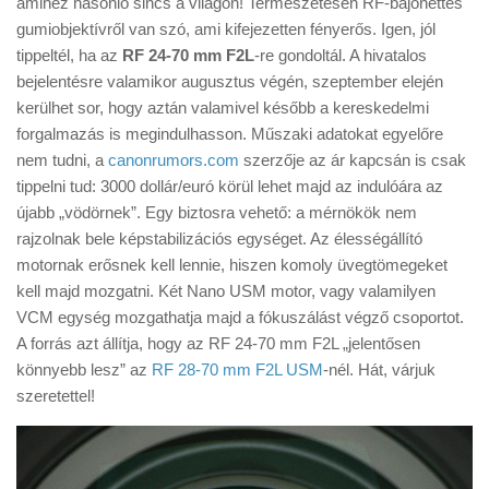
amihez hasonló sincs a világon! Természetesen RF-bajonettes
Tanácsok
gumiobjektívről van szó, ami kifejezetten fényerős. Igen, jól
Érdekességek
tippeltél, ha az
RF 24-70 mm F2L
-re gondoltál. A hivatalos
bejelentésre valamikor augusztus végén, szeptember elején
Helyszíni Riport
kerülhet sor, hogy aztán valamivel később a kereskedelmi
E-BB
forgalmazás is megindulhasson. Műszaki adatokat egyelőre
nem tudni, a
canonrumors.com
szerzője az ár kapcsán is csak
tippelni tud: 3000 dollár/euró körül lehet majd az indulóára az
újabb „vödörnek”. Egy biztosra vehető: a mérnökök nem
rajzolnak bele képstabilizációs egységet. Az élességállító
motornak erősnek kell lennie, hiszen komoly üvegtömegeket
kell majd mozgatni. Két Nano USM motor, vagy valamilyen
VCM egység mozgathatja majd a fókuszálást végző csoportot.
A forrás azt állítja, hogy az RF 24-70 mm F2L „jelentősen
könnyebb lesz” az
RF 28-70 mm F2L USM
-nél. Hát, várjuk
szeretettel!