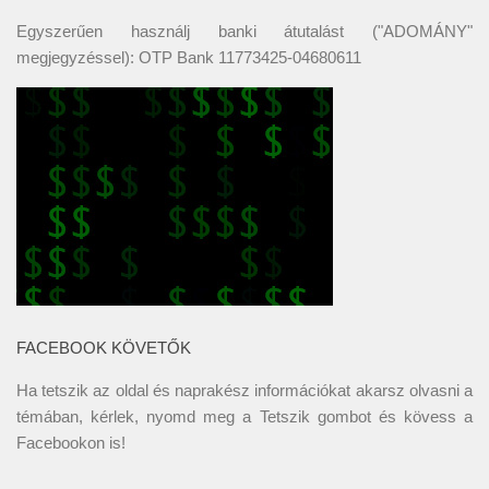
Egyszerűen használj banki átutalást ("ADOMÁNY"
megjegyzéssel): OTP Bank 11773425-04680611
FACEBOOK KÖVETŐK
Ha tetszik az oldal és naprakész információkat akarsz olvasni a
témában, kérlek, nyomd meg a Tetszik gombot és kövess a
Facebookon
is!