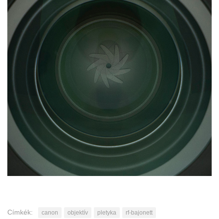
Címkék:
canon
objektív
pletyka
rf-bajonett