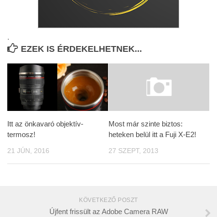
.
EZEK IS ÉRDEKELHETNEK...
Itt az önkavaró objektív-
Most már szinte biztos:
termosz!
heteken belül itt a Fuji X-E2!
21 JÚN, 2016
27 SZEPT, 2013
KÖVETKEZŐ POSZT
Újfent frissült az Adobe Camera RAW