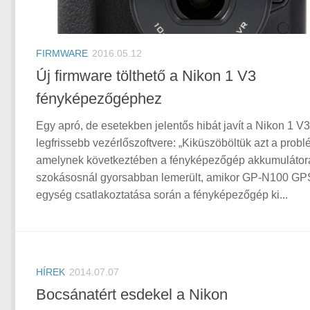
FIRMWARE
2016.05.12
Új firmware tölthető a Nikon 1 V3
fényképezőgéphez
Egy apró, de esetekben jelentős hibát javít a Nikon 1 V3
legfrissebb vezérlőszoftvere: „Kiküszöböltük azt a probl
amelynek következtében a fényképezőgép akkumulátor
szokásosnál gyorsabban lemerült, amikor GP-N100 GP
egység csatlakoztatása során a fényképezőgép ki...
HÍREK
2014.07.07
Bocsánatért esdekel a Nikon