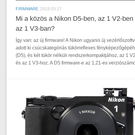
FIRMWARE
2018.03.27
Mi a közös a Nikon D5-ben, az 1 V2-ben
az 1 V3-ban?
Így van: az új firmware! A Nikon ugyanis új vezérlőszoftv
adott ki csúcskategóriás tükörreflexes fényképezőgépé
(D5), és két tükör nélküli rendszerkompaktjához, az 1 V
és az 1 V3-hoz. A D5 firmware-e az 1.21-es verziószámot