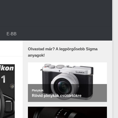
E-BB
Olvastad már? A legpörgősebb Sigma
anyagok!