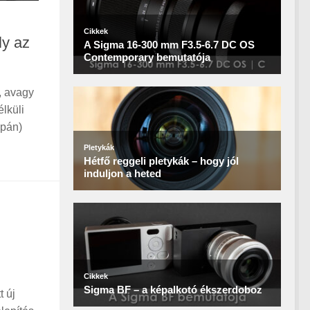
ly az
, avagy
lküli
apán)
t új