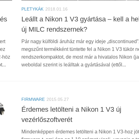
PLETYKÁK
2018.01.16
 és
Leállt a Nikon 1 V3 gyártása – kell a he
új MILC rendszernek?
ert
Pár nagy külföldi áruház már egy ideje „discontinued”
hez
megszűnt termékként tüntette fel a Nikon 1 V3 tükör né
2-höz
rendszerkompaktot, de most már a hivatalos Nikon (j
...
weboldal szerint is leálltak a gyártásával (ettől...
FIRMWARE
2015.05.27
Érdemes letölteni a Nikon 1 V3 új
vezérlőszoftverét
Mindenképpen érdemes letölteni a Nikon 1 V3-hoz jöt