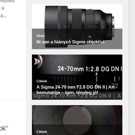
elepítés
 a
a...
ok”