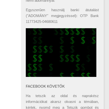
némi adománnyal:
Egyszerűen használj banki átutalást
("ADOMÁNY" megjegyzéssel): OTP Bank
11773425-04680611
FACEBOOK KÖVETŐK
Ha tetszik az oldal és naprakész
információkat akarsz olvasni a témában,
kérlek, nyomd meg a Tetszik gombot és