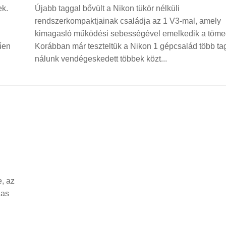
ek.
Újabb taggal bővült a Nikon tükör nélküli
rendszerkompaktjainak családja az 1 V3-mal, amely
kimagasló működési sebességével emelkedik a tömeg
űen
Korábban már teszteltük a Nikon 1 gépcsalád több tagj
nálunk vendégeskedett többek közt...
, az
Las