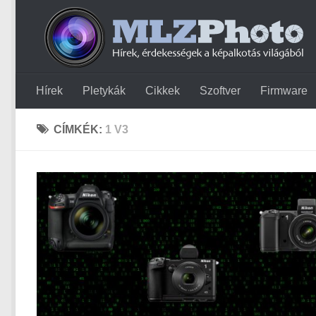
Hírek
Pletykák
Cikkek
Szoftver
Firmware
CÍMKÉK:
1 V3