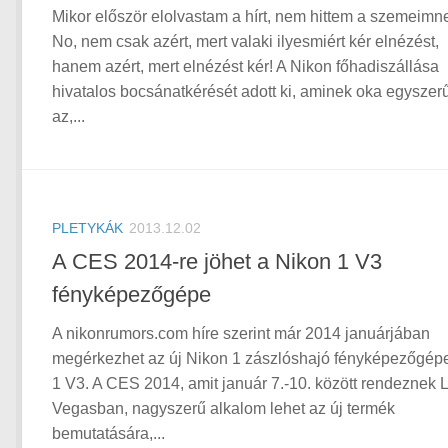
Mikor először elolvastam a hírt, nem hittem a szemeimn
No, nem csak azért, mert valaki ilyesmiért kér elnézést,
hanem azért, mert elnézést kér! A Nikon főhadiszállása
hivatalos bocsánatkérését adott ki, aminek oka egyszer
az,...
PLETYKÁK
2013.12.02
A CES 2014-re jöhet a Nikon 1 V3
fényképezőgépe
A nikonrumors.com híre szerint már 2014 januárjában
megérkezhet az új Nikon 1 zászlóshajó fényképezőgépe
1 V3. A CES 2014, amit január 7.-10. között rendeznek 
Vegasban, nagyszerű alkalom lehet az új termék
bemutatására,...