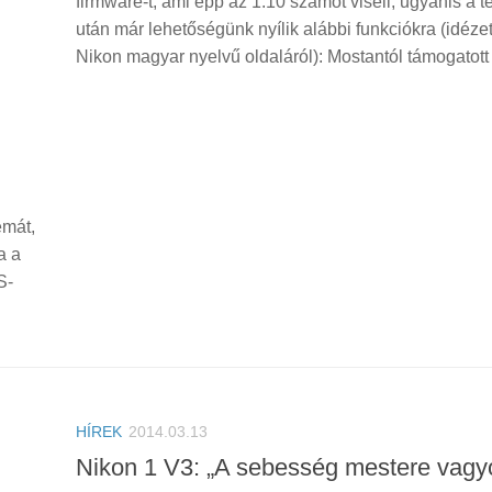
firmware-t, ami épp az 1.10 számot viseli, ugyanis a t
után már lehetőségünk nyílik alábbi funkciókra (idézet
Nikon magyar nyelvű oldaláról): Mostantól támogatott 
émát,
a a
S-
HÍREK
2014.03.13
Nikon 1 V3: „A sebesség mestere vagy