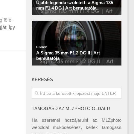
 fölé.
át, így
KERESÉS
TÁMOGASD AZ MLZPHOTO OLDALT!
Ha szeretnél hozzájárulni az MLZphoto
weboldal működéséhez, kérlek támogass