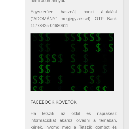
némi adománnyal:
Egyszerűen használj banki átutalást
("ADOMÁNY" megjegyzéssel): OTP Bank
11773425-04680611
FACEBOOK KÖVETŐK
Ha tetszik az oldal és naprakész
információkat akarsz olvasni a témában,
kérlek, nyomd meg a Tetszik gombot és