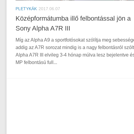
PLETYKÁK
2017.06.07
Középformátumba illő felbontással jön a
Sony Alpha A7R III
Míg az Alpha A9 a sportfotósokat szólítja meg sebesség
addig az A7R sorozat mindig is a nagy felbontásról szólt
Alpha A7R III elvileg 3-4 hónap múlva lesz bejelentve é
MP felbontású full...