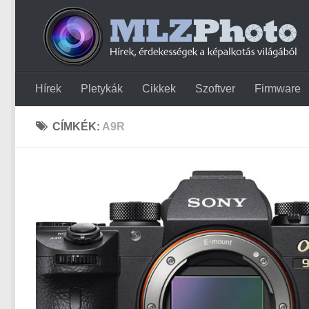
Hírek
Pletykák
Cikkek
Szoftver
Firmware
CÍMKÉK:
A9R