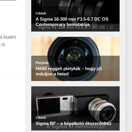
a kiadni
 is