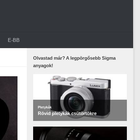
E-BB
Olvastad már? A legpörgősebb Sigma
anyagok!