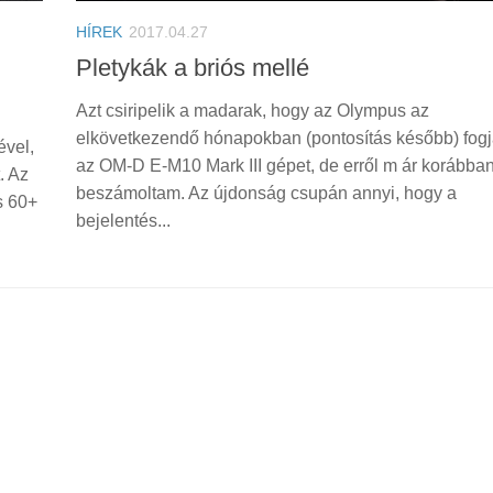
HÍREK
2017.04.27
Pletykák a briós mellé
Azt csiripelik a madarak, hogy az Olympus az
elkövetkezendő hónapokban (pontosítás később) fogj
ével,
az OM-D E-M10 Mark III gépet, de erről m ár korábban
. Az
beszámoltam. Az újdonság csupán annyi, hogy a
s 60+
bejelentés...