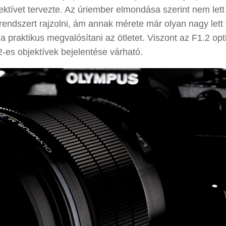
ektívet tervezte. Az úriember elmondása szerint nem lett
ndszert rajzolni, ám annak mérete már olyan nagy lett 
a praktikus megvalósítani az ötletet. Viszont az F1.2 opt
2-es objektívek bejelentése várható.