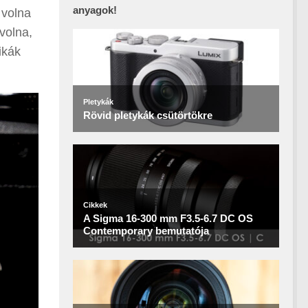
anyagok!
 volna
volna,
ikák