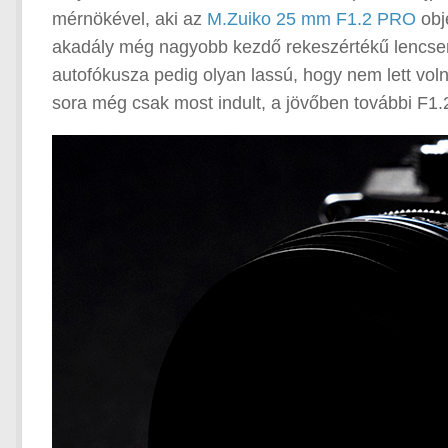
mérnökével, aki az
M.Zuiko 25 mm F1.2 PRO
obj
akadály még nagyobb kezdő rekeszértékű lencsere
autofókusza pedig olyan lassú, hogy nem lett voln
sora még csak most indult, a jövőben további F1.