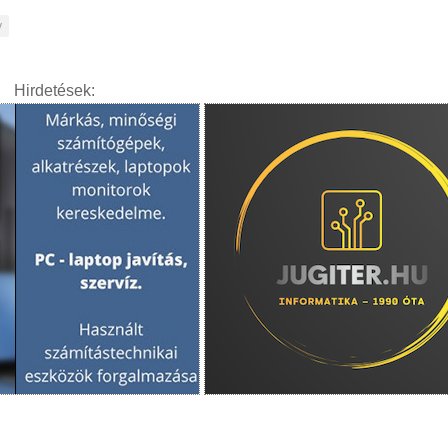
y
Hirdetések: