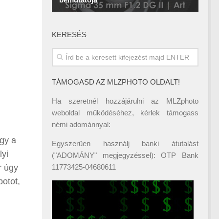
KERESÉS
TÁMOGASD AZ MLZPHOTO OLDALT!
Ha szeretnél hozzájárulni az MLZphoto
weboldal működéséhez, kérlek támogass
némi adománnyal:
ogy a
Egyszerűen használj banki átutalást
lyi
("ADOMÁNY" megjegyzéssel): OTP Bank
r úgy
11773425-04680611
potot,