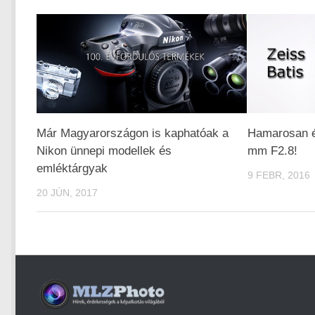
Már Magyarországon is kaphatóak a
Hamarosan ér
Nikon ünnepi modellek és
mm F2.8!
emléktárgyak
9 FEBR, 2016
20 JÚN, 2017