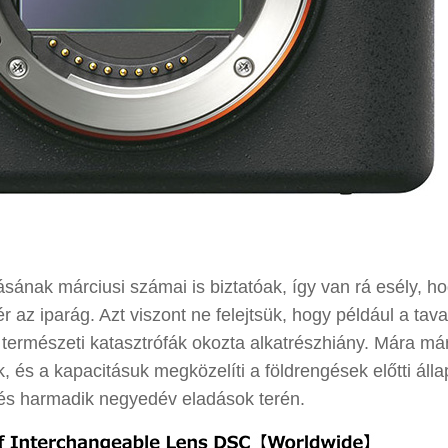
sának márciusi számai is biztatóak, így van rá esély, h
az iparág. Azt viszont ne felejtsük, hogy például a tava
természeti katasztrófák okozta alkatrészhiány. Mára má
, és a kapacitásuk megközelíti a földrengések előtti álla
és harmadik negyedév eladások terén.