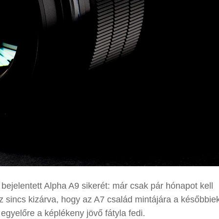
ejelentett Alpha A9 sikerét: már csak pár hónapot kell
az sincs kizárva, hogy az A7 család mintájára a későbbi
gyelőre a képlékeny jövő fátyla fedi.