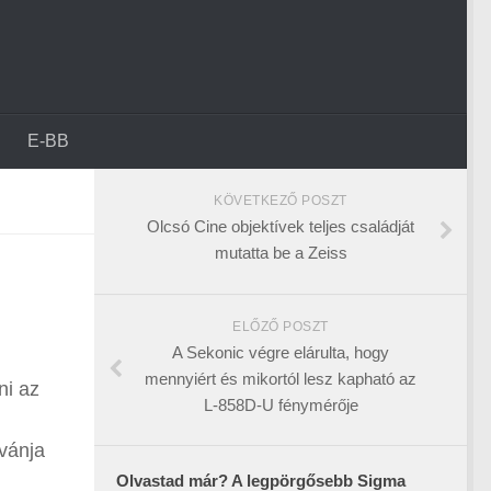
E-BB
KÖVETKEZŐ POSZT
Olcsó Cine objektívek teljes családját
mutatta be a Zeiss
ELŐZŐ POSZT
A Sekonic végre elárulta, hogy
mennyiért és mikortól lesz kapható az
ni az
L-858D-U fénymérője
ívánja
Olvastad már? A legpörgősebb Sigma