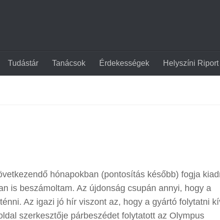
Tudástár
Tanácsok
Érdekességek
Helyszíni Riport
következendő hónapokban (pontosítás később) fogja kiad
ban is beszámoltam. Az újdonság csupán annyi, hogy a
ni. Az igazi jó hír viszont az, hogy a gyártó folytatni k
 oldal szerkesztője párbeszédet folytatott az Olympus