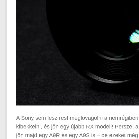
A Sony sem lesz rest meglovagolni a nemrégiben b
kibekkelni, és jön egy újabb RX modell! Persze, 
jön majd egy A9R és egy A9S is – de ezeket még e