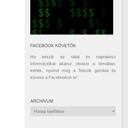
FACEBOOK KÖVETŐK
Ha tetszik az oldal és naprakész
információkat akarsz olvasni a témában,
kérlek, nyomd meg a Tetszik gombot és
kövess a
Facebookon
is!
ARCHÍVUM
Archívum