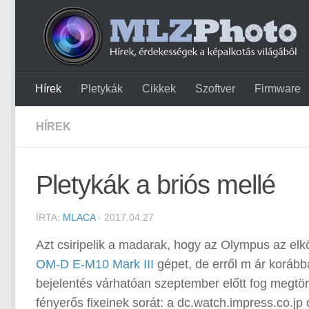
Hírek
Pletykák
Cikkek
Szoftver
Firmware
HÍREK
Pletykák a briós mellé
ÍRTA:
MLACA
· 2017.04.27
Azt csiripelik a madarak, hogy az Olympus az el
OM-D E-M10 Mark III
gépet, de erről m ár koráb
bejelentés várhatóan szeptember előtt fog megtörtén
fényerős fixeinek sorát: a dc.watch.impress.co.jp