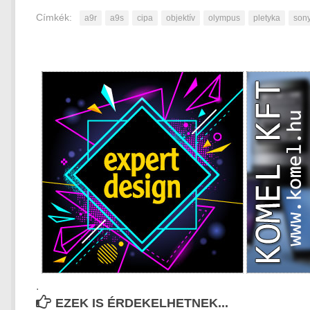
Címkék:
a9r
a9s
cipa
objektív
olympus
pletyka
son
.
EZEK IS ÉRDEKELHETNEK...