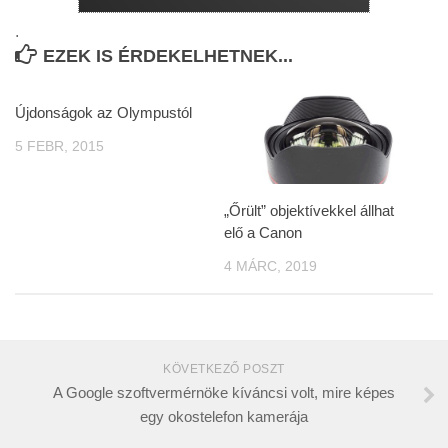
.
EZEK IS ÉRDEKELHETNEK...
Újdonságok az Olympustól
5 FEBR, 2015
„Őrült” objektívekkel állhat
elő a Canon
4 MÁRC, 2019
KÖVETKEZŐ POSZT
A Google szoftvermérnöke kíváncsi volt, mire képes
egy okostelefon kamerája