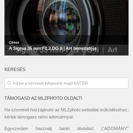
KERESÉS
TÁMOGASD AZ MLZPHOTO OLDALT!
Ha szeretnél hozzájárulni az MLZphoto weboldal működéséhez,
kérlek támogass némi adománnyal:
Egyszerűen használj banki átutalást ("ADOMÁNY"