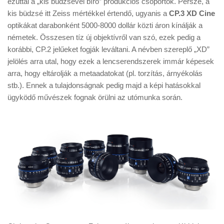
ezúttal a „kis büdzsével bíró” produkciós csoportok. Persze, a
Tanácsok
kis büdzsé itt Zeiss mértékkel értendő, ugyanis a
CP.3 XD Cine
Érdekességek
optikákat darabonként 5000-8000 dollár közti áron kínálják a
németek. Összesen tíz új objektívről van szó, ezek pedig a
Helyszíni Riport
korábbi, CP.2 jelűeket fogják leváltani. A névben szereplő „XD”
E-BB
jelölés arra utal, hogy ezek a lencserendszerek immár képesek
arra, hogy eltárolják a metaadatokat (pl. torzítás, árnyékolás
stb.). Ennek a tulajdonságnak pedig majd a képi hatásokkal
ügyködő művészek fognak örülni az utómunka során.