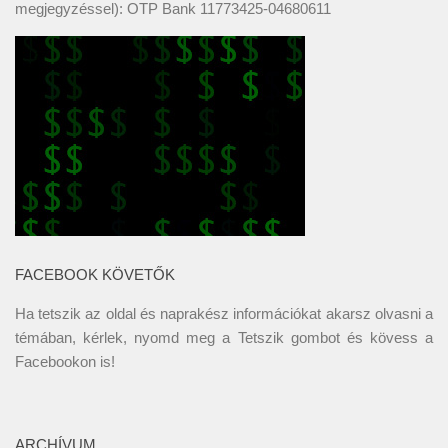
megjegyzéssel): OTP Bank 11773425-04680611
FACEBOOK KÖVETŐK
Ha tetszik az oldal és naprakész információkat akarsz olvasni a
témában, kérlek, nyomd meg a Tetszik gombot és kövess a
Facebookon
is!
ARCHÍVUM