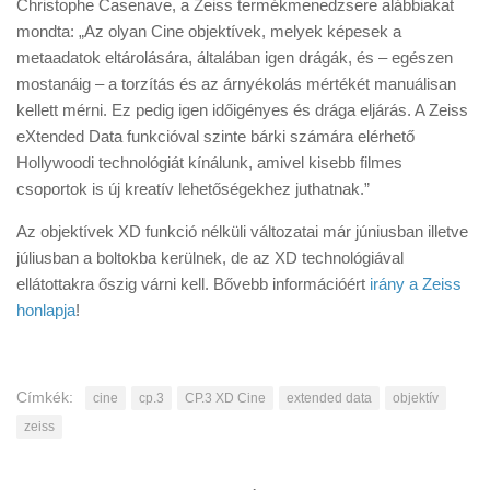
Christophe Casenave, a Zeiss termékmenedzsere alábbiakat
mondta: „Az olyan Cine objektívek, melyek képesek a
metaadatok eltárolására, általában igen drágák, és – egészen
mostanáig – a torzítás és az árnyékolás mértékét manuálisan
kellett mérni. Ez pedig igen időigényes és drága eljárás. A Zeiss
eXtended Data funkcióval szinte bárki számára elérhető
Hollywoodi technológiát kínálunk, amivel kisebb filmes
csoportok is új kreatív lehetőségekhez juthatnak.”
Az objektívek XD funkció nélküli változatai már júniusban illetve
júliusban a boltokba kerülnek, de az XD technológiával
ellátottakra őszig várni kell. Bővebb információért
irány a Zeiss
honlapja
!
Címkék:
cine
cp.3
CP.3 XD Cine
extended data
objektív
zeiss