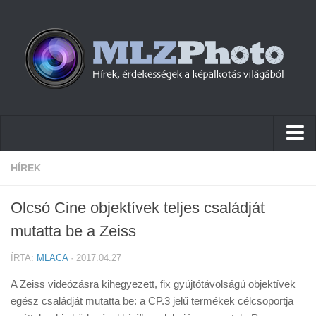
Hírek
HÍREK
Pletykák
Olcsó Cine objektívek teljes családját
Cikkek
mutatta be a Zeiss
Szoftver
ÍRTA:
MLACA
· 2017.04.27
Firmware
A Zeiss videózásra kihegyezett, fix gyújtótávolságú objektívek
Tudástár
egész családját mutatta be: a CP.3 jelű termékek célcsoportja