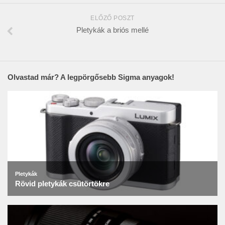
ELŐZŐ POSZT
Pletykák a briós mellé
Olvastad már? A legpörgősebb Sigma anyagok!