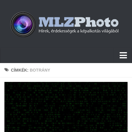
Hírek
CÍMKÉK:
BOTRÁNY
Pletykák
Cikkek
Szoftver
Firmware
Tudástár