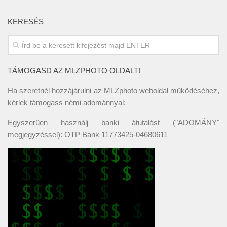
KERESÉS
TÁMOGASD AZ MLZPHOTO OLDALT!
Ha szeretnél hozzájárulni az MLZphoto weboldal működéséhez,
kérlek támogass némi adománnyal:
Egyszerűen használj banki átutalást ("ADOMÁNY"
megjegyzéssel): OTP Bank 11773425-04680611