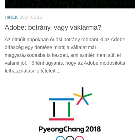
Tanácsok
Érdekességek
HÍREK
2024.06.10
Helyszíni Riport
Adobe: botrány, vagy vaklárma?
E-BB
Az elmúlt napokban óriási botrány robbant ki az Adobe
óriáscég egy döntése miatt; a vállalat már
magyarázkodásba is kezdett, ami szintén nem sült el
valami jól. Történt ugyanis, hogy az Adobe módosította
felhasználási feltételeit,...