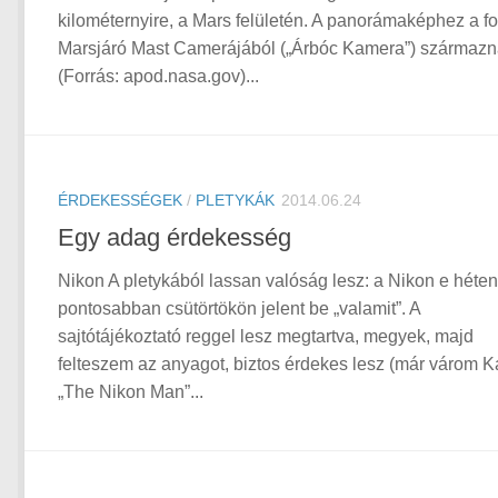
kilométernyire, a Mars felületén. A panorámaképhez a fo
Marsjáró Mast Camerájából („Árbóc Kamera”) származn
(Forrás: apod.nasa.gov)...
ÉRDEKESSÉGEK
/
PLETYKÁK
2014.06.24
Egy adag érdekesség
Nikon A pletykából lassan valóság lesz: a Nikon e héten
pontosabban csütörtökön jelent be „valamit”. A
sajtótájékoztató reggel lesz megtartva, megyek, majd
felteszem az anyagot, biztos érdekes lesz (már várom 
„The Nikon Man”...