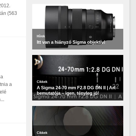
2012.
tán (563
 a
tnia a
elé
..