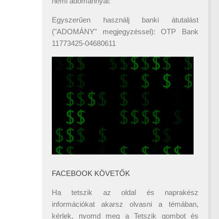
némi adománnyal:
Egyszerűen használj banki átutalást
("ADOMÁNY" megjegyzéssel): OTP Bank
11773425-04680611
FACEBOOK KÖVETŐK
Ha tetszik az oldal és naprakész
információkat akarsz olvasni a témában,
kérlek, nyomd meg a Tetszik gombot és