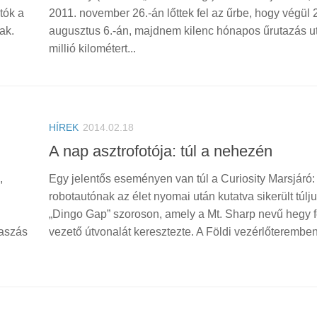
tók a
2011. november 26.-án lőttek fel az űrbe, hogy végül 
ak.
augusztus 6.-án, majdnem kilenc hónapos űrutazás u
millió kilométert...
HÍREK
2014.02.18
A nap asztrofotója: túl a nehezén
,
Egy jelentős eseményen van túl a Curiosity Marsjáró:
robotautónak az élet nyomai után kutatva sikerült túlju
„Dingo Gap” szoroson, amely a Mt. Sharp nevű hegy f
Kaszás
vezető útvonalát keresztezte. A Földi vezérlőteremben.