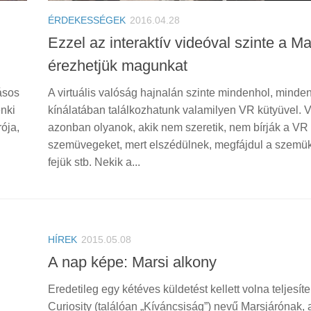
ÉRDEKESSÉGEK
2016.04.28
Ezzel az interaktív videóval szinte a M
érezhetjük magunkat
násos
A virtuális valóság hajnalán szinte mindenhol, minden
nki
kínálatában találkozhatunk valamilyen VR kütyüvel. 
ója,
azonban olyanok, akik nem szeretik, nem bírják a VR
szemüvegeket, mert elszédülnek, megfájdul a szemük
fejük stb. Nekik a...
HÍREK
2015.05.08
A nap képe: Marsi alkony
Eredetileg egy kétéves küldetést kellett volna teljesít
Curiosity (találóan „Kíváncsiság”) nevű Marsjárónak, 