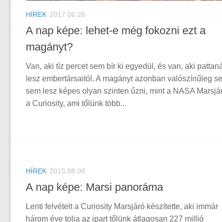
HÍREK
2017.06.26
A nap képe: lehet-e még fokozni ezt a
magányt?
Van, aki tíz percet sem bír ki egyedül, és van, aki patta
lesz embertársaitól. A magányt azonban valószínűleg se
sem lesz képes olyan szinten űzni, mint a NASA Marsjár
a Curiosity, ami tőlünk több...
HÍREK
2015.08.08
A nap képe: Marsi panoráma
Lenti felvételt a Curiosity Marsjáró készítette, aki immár
három éve tolja az ipart tőlünk átlagosan 227 millió