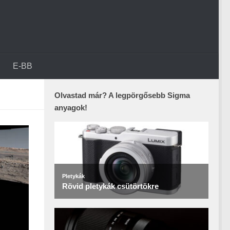
E-BB
Olvastad már? A legpörgősebb Sigma
anyagok!