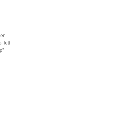
ben
 lett
p”