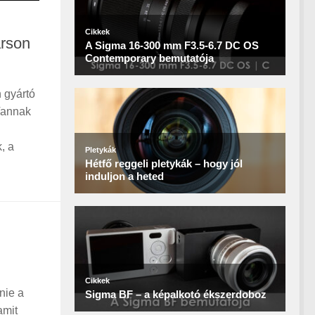
arson
 gyártó
Vannak
, a
enie a
amit