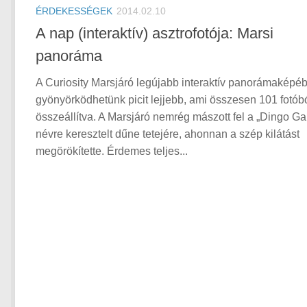
ÉRDEKESSÉGEK
2014.02.10
A nap (interaktív) asztrofotója: Marsi
panoráma
A Curiosity Marsjáró legújabb interaktív panorámaképé
gyönyörködhetünk picit lejjebb, ami összesen 101 fotóból
összeállítva. A Marsjáró nemrég mászott fel a „Dingo Ga
névre keresztelt dűne tetejére, ahonnan a szép kilátást
megörökítette. Érdemes teljes...