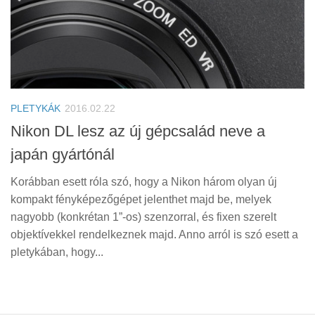
PLETYKÁK
2016.02.22
Nikon DL lesz az új gépcsalád neve a
japán gyártónál
Korábban esett róla szó, hogy a Nikon három olyan új
kompakt fényképezőgépet jelenthet majd be, melyek
nagyobb (konkrétan 1”-os) szenzorral, és fixen szerelt
objektívekkel rendelkeznek majd. Anno arról is szó esett a
pletykában, hogy...