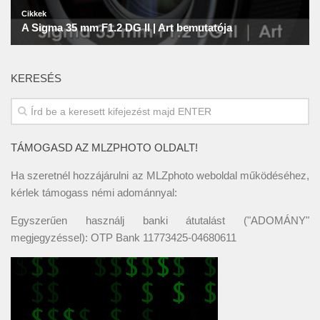
KERESÉS
TÁMOGASD AZ MLZPHOTO OLDALT!
Ha szeretnél hozzájárulni az MLZphoto weboldal működéséhez,
kérlek támogass némi adománnyal:
Egyszerűen használj banki átutalást ("ADOMÁNY"
megjegyzéssel): OTP Bank 11773425-04680611