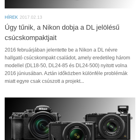
Tanácsok
Érdekességek
HÍREK
2017.02.13
Helyszíni Riport
Úgy tűnik, a Nikon dobja a DL jelölésű
csúcskompaktjait
E-BB
2016 februárjában jelentette be a Nikon a DL névre
hallgató csúcskompakt családot, amely eredetileg három
modellel (DL18-50, DL24-85 és DL24-500) nyitott volna
2016 júniusában. Aztán időközben különféle problémák
miatt egyre csak csúszott a projekt...