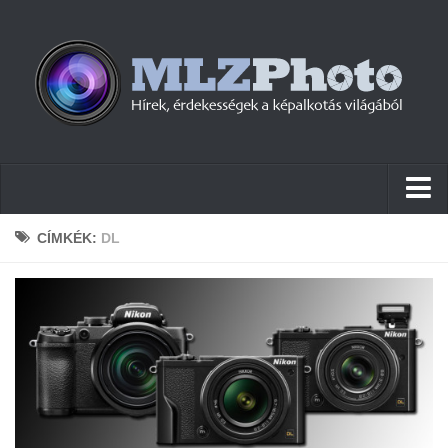
Hírek
CÍMKÉK:
DL
Pletykák
Cikkek
Szoftver
Firmware
Tudástár