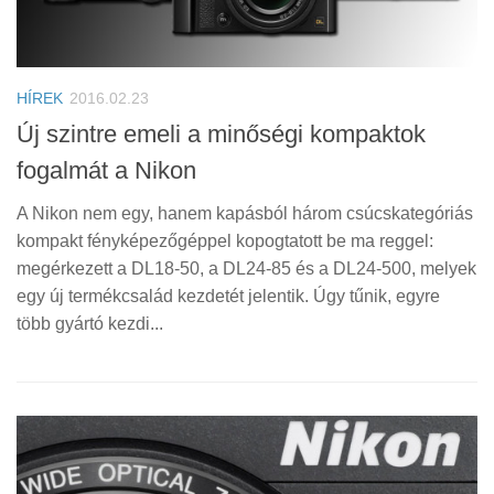
HÍREK
2016.02.23
Új szintre emeli a minőségi kompaktok
fogalmát a Nikon
A Nikon nem egy, hanem kapásból három csúcskategóriás
kompakt fényképezőgéppel kopogtatott be ma reggel:
megérkezett a DL18-50, a DL24-85 és a DL24-500, melyek
egy új termékcsalád kezdetét jelentik. Úgy tűnik, egyre
több gyártó kezdi...