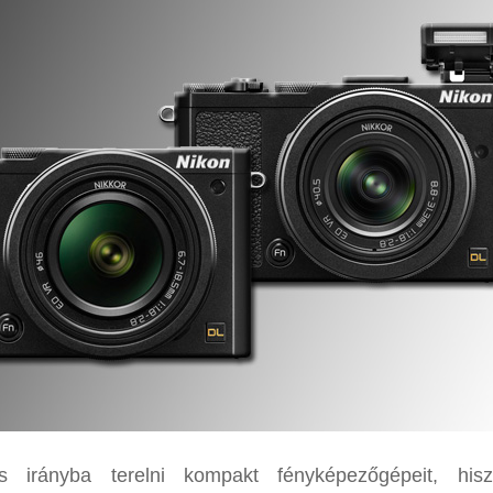
s irányba terelni kompakt fényképezőgépeit, his