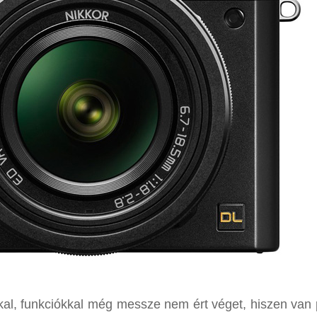
kkal, funkciókkal még messze nem ért véget, hiszen van 