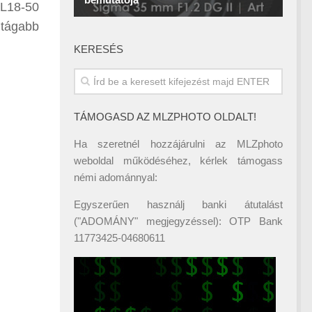
DL18-50
 tágabb
KERESÉS
TÁMOGASD AZ MLZPHOTO OLDALT!
Ha szeretnél hozzájárulni az MLZphoto
weboldal működéséhez, kérlek támogass
némi adománnyal:
Egyszerűen használj banki átutalást
("ADOMÁNY" megjegyzéssel): OTP Bank
11773425-04680611