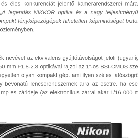
, és éles konkurenciát jelentő kamerarendszerei mára
„
A legendás NIKKOR optika és a nagy teljesítmény
ompakt fényképezőgépek hihetetlen képminőséget bizto
tóközleményben.
k nevével az ekvivalens gyújtótávolságot jelöli (ugyaníg
8-50 mm F1.8-2.8 optikával rajzol az 1”-os BSI-CMOS sze
egyetlen olyan kompakt gép, ami ilyen széles látószögről
y bevonatú lencserendszernek arra az esetre, ha eset
p-es zárideje (az elektronikus zárral akár 1/16 000 m