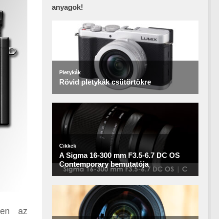
anyagok!
zen az