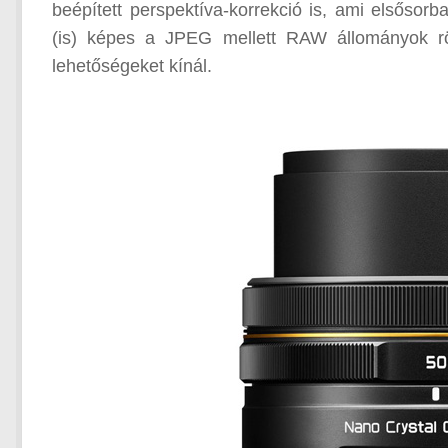
beépített perspektíva-korrekció is, ami elsőso
(is) képes a JPEG mellett RAW állományok rö
lehetőségeket kínál.