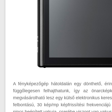
A fényképezőgép hátoldalán egy dönthető, érin
függőlegesen felhajthatunk, így az önarckép
megvásárolható lesz egy külső elektronikus kere
felbontású, 30 kép/mp képfrissítési frekvenciáj
nincs beépített vakuja, cserébe viszont van vakus