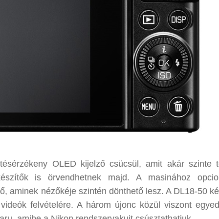
tésérzékeny OLED kijelző csücsül, amit akár szinte t
készítők is örvendhetnek majd. A masinához opcio
ső, aminek nézőkéje szintén dönthető lesz. A DL18-50 k
ú videók felvételére. A három újonc közül viszont egyed
aru, amibe a Nikon rendszervakuit csúsztathatjuk.