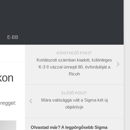
E-BB
KÖVETKEZŐ POSZT
Korlátozott számban kiadott, különleges
K-3 II vázzal ünnepli 80. évfordulóját a
Ricoh
kon
ELŐZŐ POSZT
Mára valósággá vált a Sigma két új
reggel:
objektívje
Olvastad már? A legpörgősebb Sigma