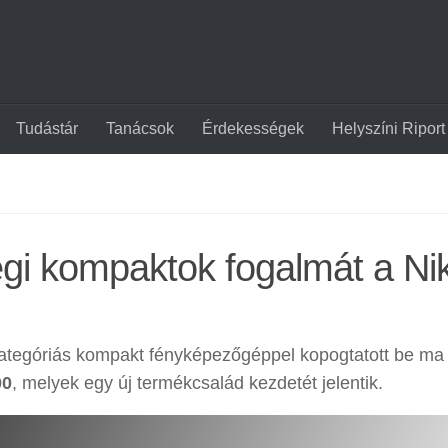
Tudástár
Tanácsok
Érdekességek
Helyszíni Riport
égi kompaktok fogalmát a Ni
tegóriás kompakt fényképezőgéppel kopogtatott be ma 
00
, melyek egy új termékcsalád kezdetét jelentik.