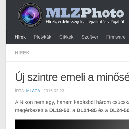
Hírek
Pletykák
Cikkek
Szoftver
Firmware
HÍREK
Új szintre emeli a minős
ÍRTA:
MLACA
· 2016.02.23
A Nikon nem egy, hanem kapásból három csúcska
megérkezett a
DL18-50
, a
DL24-85
és a
DL24-5