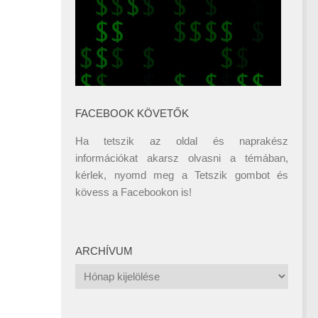
FACEBOOK KÖVETŐK
Ha tetszik az oldal és naprakész
információkat akarsz olvasni a témában,
kérlek, nyomd meg a Tetszik gombot és
kövess a
Facebookon
is!
ARCHÍVUM
Archívum