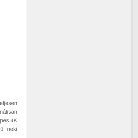
eljesen
nálisan
épes 4K
ül neki