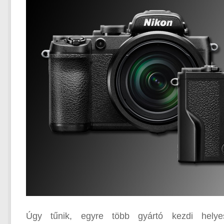
Úgy tűnik, egyre több gyártó kezdi helye