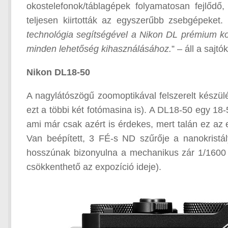
okostelefonok/táblagépek folyamatosan fejlődő
teljesen kiirtották az egyszerűbb zsebgépeket. 
technológia segítségével a Nikon DL prémium k
minden lehetőség kihasználásához.
” – áll a saj
Nikon DL18-50
A nagylátószögű zoomoptikával felszerelt készülé
ezt a többi két fotómasina is). A DL18-50 egy 1
ami már csak azért is érdekes, mert talán ez az 
Van beépített, 3 FÉ-s ND szűrője a nanokristál
hosszúnak bizonyulna a mechanikus zár 1/1600 m
csökkenthető az expozíció ideje).