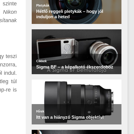
 szinte
ű Nikon
sítanak
y teszi
nzorra,
 indul.
leg túl
p-re is