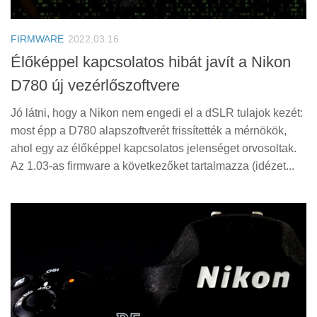
Tanácsok
Érdekességek
FIRMWARE
2022.03.16
Helyszíni Riport
Élőképpel kapcsolatos hibát javít a Nikon
D780 új vezérlőszoftvere
E-BB
Jó látni, hogy a Nikon nem engedi el a dSLR tulajok kezét:
most épp a D780 alapszoftverét frissítették a mérnökök,
ahol egy az élőképpel kapcsolatos jelenséget orvosoltak.
Az 1.03-as firmware a következőket tartalmazza (idézet...