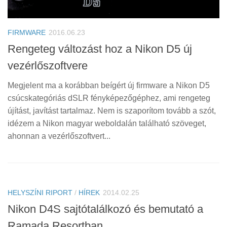
FIRMWARE
2016.06.23
Rengeteg változást hoz a Nikon D5 új
vezérlőszoftvere
Megjelent ma a korábban beígért új firmware a Nikon D5
csúcskategóriás dSLR fényképezőgéphez, ami rengeteg
újítást, javítást tartalmaz. Nem is szaporítom tovább a szót,
idézem a Nikon magyar weboldalán található szöveget,
ahonnan a vezérlőszoftvert...
HELYSZÍNI RIPORT
/
HÍREK
2014.02.25
Nikon D4S sajtótalálkozó és bemutató a
Ramada Resortban