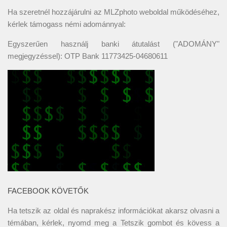
Ha szeretnél hozzájárulni az MLZphoto weboldal működéséhez,
kérlek támogass némi adománnyal:
Egyszerűen használj banki átutalást ("ADOMÁNY"
megjegyzéssel): OTP Bank 11773425-04680611
FACEBOOK KÖVETŐK
Ha tetszik az oldal és naprakész információkat akarsz olvasni a
témában, kérlek, nyomd meg a Tetszik gombot és kövess a