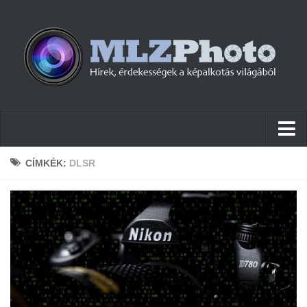
Hírek
CÍMKÉK:
DLSR
Pletykák
Cikkek
Szoftver
Firmware
Tudástár