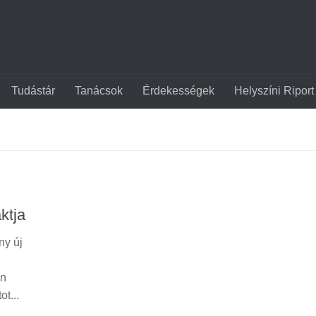
Tudástár
Tanácsok
Érdekességek
Helyszíni Riport
ktja
ny új
an
ot...