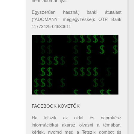
némi adománnyal:
Egyszerűen használj banki átutalást
("ADOMÁNY" megjegyzéssel): OTP Bank
11773425-04680611
FACEBOOK KÖVETŐK
Ha tetszik az oldal és naprakész
információkat akarsz olvasni a témában,
kérlek, nyomd meg a Tetszik gombot és