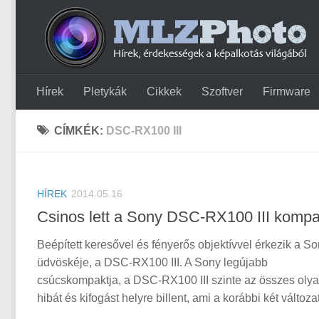
Hírek
Pletykák
Cikkek
Szoftver
Firmware
CÍMKÉK:
DSC-RX100 III
HÍREK
2014.05.16
Csinos lett a Sony DSC-RX100 III kompa
Beépített keresővel és fényerős objektívvel érkezik a So
üdvöskéje, a DSC-RX100 III. A Sony legújabb
csúcskompaktja, a DSC-RX100 III szinte az összes oly
hibát és kifogást helyre billent, ami a korábbi két változat