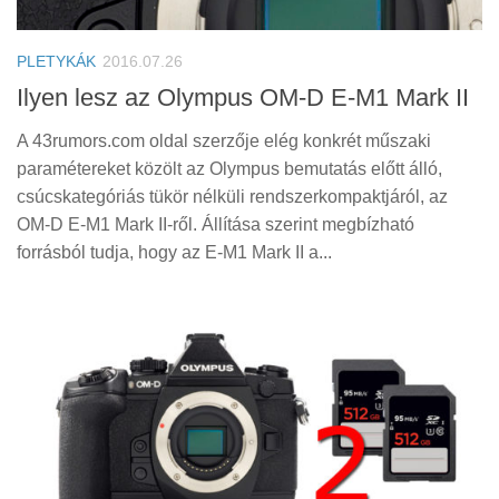
Tanácsok
Érdekességek
PLETYKÁK
2016.07.26
Helyszíni Riport
Ilyen lesz az Olympus OM-D E-M1 Mark II
E-BB
A 43rumors.com oldal szerzője elég konkrét műszaki
paramétereket közölt az Olympus bemutatás előtt álló,
csúcskategóriás tükör nélküli rendszerkompaktjáról, az
OM-D E-M1 Mark II-ről. Állítása szerint megbízható
forrásból tudja, hogy az E-M1 Mark II a...