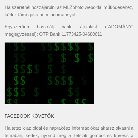
Ha szeretnél hozzájárulni az MLZphoto weboldal működéséhez,
kérlek támogass némi adománnyal:
Egyszerűen használj banki átutalást ("ADOMÁNY"
megjegyzéssel): OTP Bank 11773425-04680611
FACEBOOK KÖVETŐK
Ha tetszik az oldal és naprakész információkat akarsz olvasni a
témában, kérlek, nyomd meg a Tetszik gombot és kövess a