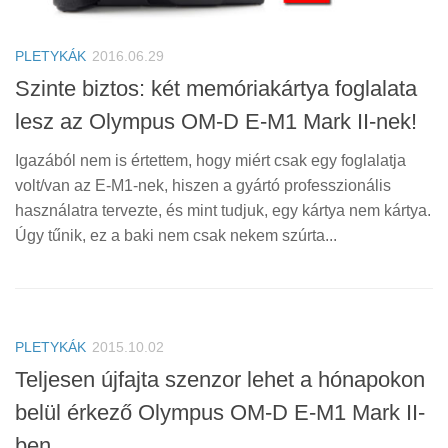
PLETYKÁK
2016.06.29
Szinte biztos: két memóriakártya foglalata
lesz az Olympus OM-D E-M1 Mark II-nek!
Igazából nem is értettem, hogy miért csak egy foglalatja
volt/van az E-M1-nek, hiszen a gyártó professzionális
használatra tervezte, és mint tudjuk, egy kártya nem kártya.
Úgy tűnik, ez a baki nem csak nekem szúrta...
PLETYKÁK
2015.10.02
Teljesen újfajta szenzor lehet a hónapokon
belül érkező Olympus OM-D E-M1 Mark II-
ben