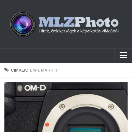
Hírek
CÍMKÉK:
EM-1 MARK II
Pletykák
Cikkek
Szoftver
Firmware
Tudástár