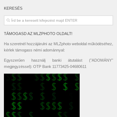
KERESÉS
TÁMOGASD AZ MLZPHOTO OLDALT!
Ha szeretnél hozzájárulni az MLZphoto weboldal működéséhez,
kérlek támogass némi adománnyal:
Egyszerűen használj banki átutalást ("ADOMÁNY"
megjegyzéssel): OTP Bank 11773425-04680611