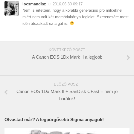
locsmandisz
2016.06.30 09:17
Nem is értettem, hogy a korábbi generációs pro milceknél
miért nem volt két memóriakártya foglalat. Szerencsére most
idén átszakadt ez a gát is.
KÖVETKEZŐ POSZT
A Canon EOS 1Dx Mark II a legjobb
ELŐZŐ POSZT
Canon EOS 1Dx Mark II + SanDisk CFast = nem jó
barátok!
Olvastad már? A legpörgősebb Sigma anyagok!