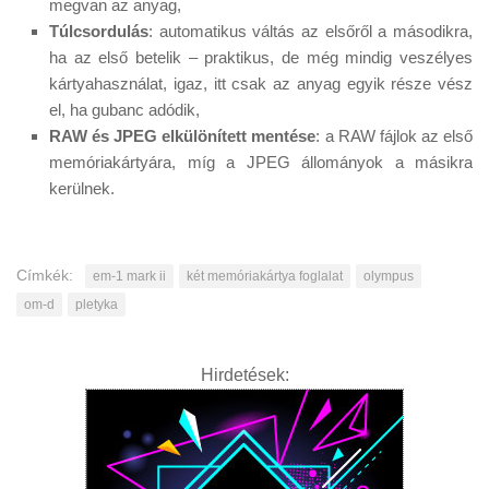
megvan az anyag,
Túlcsordulás
: automatikus váltás az elsőről a másodikra,
ha az első betelik – praktikus, de még mindig veszélyes
kártyahasználat, igaz, itt csak az anyag egyik része vész
el, ha gubanc adódik,
RAW és JPEG elkülönített mentése
: a RAW fájlok az első
memóriakártyára, míg a JPEG állományok a másikra
kerülnek.
Címkék:
em-1 mark ii
két memóriakártya foglalat
olympus
om-d
pletyka
Hirdetések: