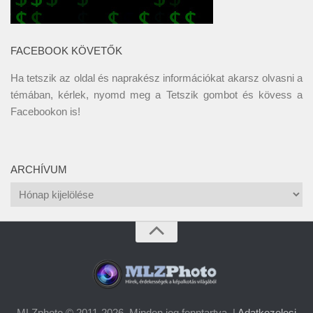
FACEBOOK KÖVETŐK
Ha tetszik az oldal és naprakész információkat akarsz olvasni a
témában, kérlek, nyomd meg a Tetszik gombot és kövess a
Facebookon
is!
ARCHÍVUM
Archívum
MLZphoto © 2011-2026. Minden jog fenntartva. |
Adatkezelesi