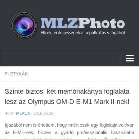
Hírek
PLETYKÁK
Pletykák
Szinte biztos: két memóriakártya foglalata
Cikkek
lesz az Olympus OM-D E-M1 Mark II-nek!
Szoftver
ÍRTA:
MLACA
· 2016.06.29
Firmware
Igazából nem is értettem, hogy miért csak egy foglalatja volt/van
Tudástár
az E-M1-nek, hiszen a gyártó professzionális használatra