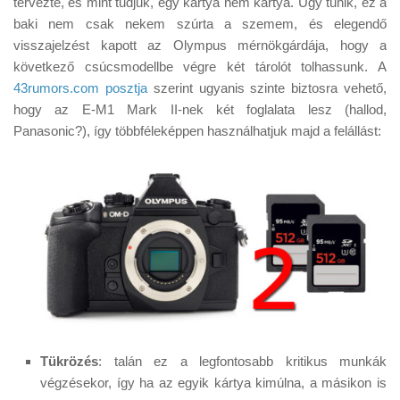
tervezte, és mint tudjuk, egy kártya nem kártya. Úgy tűnik, ez a
Tanácsok
baki nem csak nekem szúrta a szemem, és elegendő
Érdekességek
visszajelzést kapott az Olympus mérnökgárdája, hogy a
következő csúcsmodellbe végre két tárolót tolhassunk. A
Helyszíni Riport
43rumors.com posztja
szerint ugyanis szinte biztosra vehető,
E-BB
hogy az E-M1 Mark II-nek két foglalata lesz (hallod,
Panasonic?), így többféleképpen használhatjuk majd a felállást:
Tükrözés
: talán ez a legfontosabb kritikus munkák
végzésekor, így ha az egyik kártya kimúlna, a másikon is