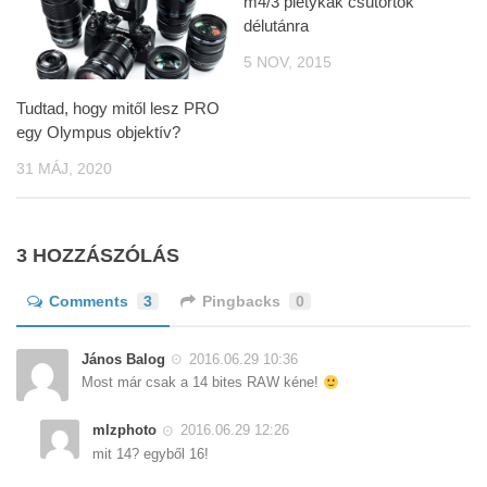
m4/3 pletykák csütörtök
délutánra
5 NOV, 2015
Tudtad, hogy mitől lesz PRO
egy Olympus objektív?
31 MÁJ, 2020
3 HOZZÁSZÓLÁS
Comments
3
Pingbacks
0
János Balog
2016.06.29 10:36
Most már csak a 14 bites RAW kéne!
mlzphoto
2016.06.29 12:26
mit 14? egyből 16!