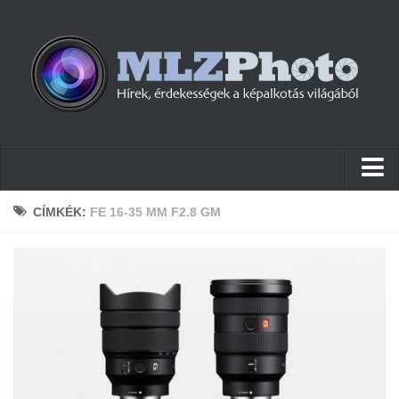
Hírek
CÍMKÉK:
FE 16-35 MM F2.8 GM
Pletykák
Cikkek
Szoftver
Firmware
Tudástár