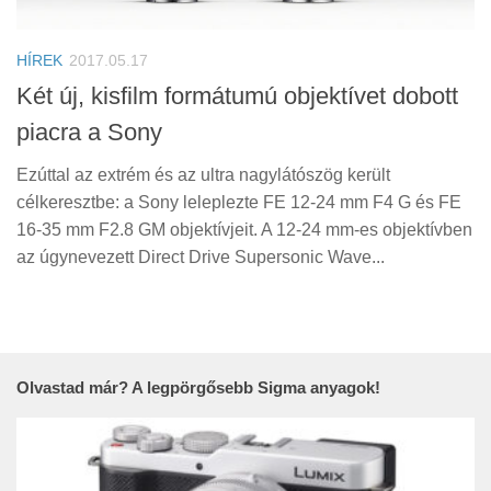
Tanácsok
Érdekességek
HÍREK
2017.05.17
Helyszíni Riport
Két új, kisfilm formátumú objektívet dobott
piacra a Sony
E-BB
Ezúttal az extrém és az ultra nagylátószög került
célkeresztbe: a Sony leleplezte FE 12-24 mm F4 G és FE
16-35 mm F2.8 GM objektívjeit. A 12-24 mm-es objektívben
az úgynevezett Direct Drive Supersonic Wave...
Olvastad már? A legpörgősebb Sigma anyagok!