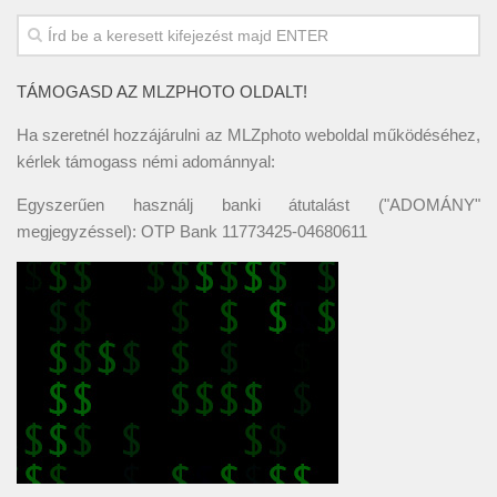
TÁMOGASD AZ MLZPHOTO OLDALT!
Ha szeretnél hozzájárulni az MLZphoto weboldal működéséhez,
kérlek támogass némi adománnyal:
Egyszerűen használj banki átutalást ("ADOMÁNY"
megjegyzéssel): OTP Bank 11773425-04680611