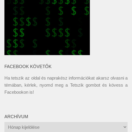
FACEBOOK KÖVETŐK
Ha tetszik az oldal és naprakész információkat akarsz olvasni a
témában, kérlek, nyomd meg a Tetszik gombot és kövess a
Facebookon
is!
ARCHÍVUM
Archívum