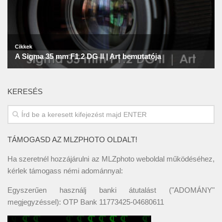
KERESÉS
TÁMOGASD AZ MLZPHOTO OLDALT!
Ha szeretnél hozzájárulni az MLZphoto weboldal működéséhez,
kérlek támogass némi adománnyal:
Egyszerűen használj banki átutalást ("ADOMÁNY"
megjegyzéssel): OTP Bank 11773425-04680611