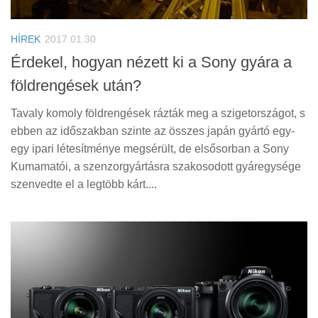
Tanácsok
Érdekességek
HÍREK
2017.01.30
Helyszíni Riport
Érdekel, hogyan nézett ki a Sony gyára a
földrengések után?
E-BB
Tavaly komoly földrengések rázták meg a szigetországot, s
ebben az időszakban szinte az összes japán gyártó egy-
egy ipari létesítménye megsérült, de elsősorban a Sony
Kumamatói, a szenzorgyártásra szakosodott gyáregysége
szenvedte el a legtöbb kárt....