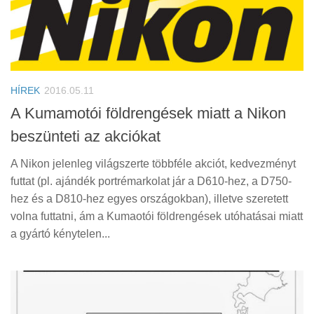
HÍREK
2016.05.11
A Kumamotói földrengések miatt a Nikon
beszünteti az akciókat
A Nikon jelenleg világszerte többféle akciót, kedvezményt
futtat (pl. ajándék portrémarkolat jár a D610-hez, a D750-
hez és a D810-hez egyes országokban), illetve szeretett
volna futtatni, ám a Kumaotói földrengések utóhatásai miatt
a gyártó kénytelen...