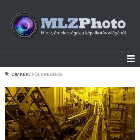
Hírek
CÍMKÉK:
FÖLDRENGÉS
Pletykák
Cikkek
Szoftver
Firmware
Tudástár