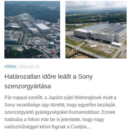
HÍREK
2016.04.22
Határozatlan időre leállt a Sony
szenzorgyártása
Pár nappal ezelőtt, a Japánt sújtó földrengések miatt a
Sony vezetősége úgy döntött, hogy egyelőre bezárják
szenzorgyártó gyáregységüket Kumamotóban. Ennek
hatására a Nikon már be is jelentette, hogy nagy
valószínűséggel késni fognak a Coolpix...