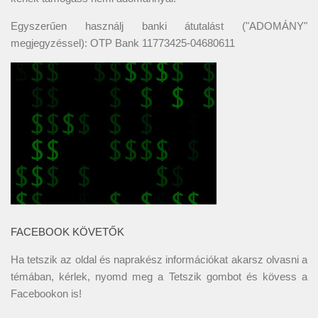
Egyszerűen használj banki átutalást ("ADOMÁNY"
megjegyzéssel): OTP Bank 11773425-04680611
FACEBOOK KÖVETŐK
Ha tetszik az oldal és naprakész információkat akarsz olvasni a
témában, kérlek, nyomd meg a Tetszik gombot és kövess a
Facebookon
is!