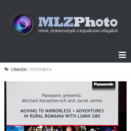
Hírek
CÍMKÉK:
FOTÓSÉTA
Pletykák
Cikkek
Szoftver
Firmware
Tudástár