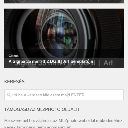
KERESÉS
TÁMOGASD AZ MLZPHOTO OLDALT!
Ha szeretnél hozzájárulni az MLZphoto weboldal működéséhez,
kérlek támogass némi adománnyal: