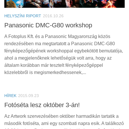
Tanácsok
Érdekességek
HELYSZÍNI RIPORT
2016.10.26
Helyszíni Riport
Panasonic DMC-G80 workshop
E-BB
A Fotoplus Kft. és a Panasonic Magyarország közös
rendezésében ma megtartatott a Panasonic DMC-G80
fényképezőgépének workshoppal egybekötött bemutatója,
ahol a megjelenőknek lehetőségük volt arra, hogy az
általam korábban már tesztelt fényképezőgéppel
közelebbről is megismerkedhessenek,...
HÍREK
2015.09.23
Fotóséta lesz október 3-án!
Az Artwork szervezésében október harmadikán tartatik a
második fotóséta, ami egy szombati napra esik. A találkozó