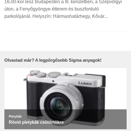
16.00-kor lesz Budapesten a III. kerületben, a Szépvölgyi
úton, a Fenyőgyöngye étterem és buszforduló
parkolójánál. Helyszín: Hármashatárhegy, Kővár...
Olvastad már? A legpörgősebb Sigma anyagok!