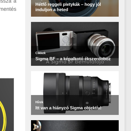
issza a
ementés