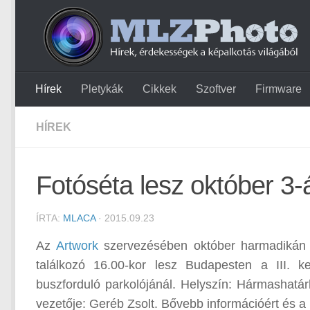
Hírek
Pletykák
Cikkek
Szoftver
Firmware
HÍREK
Fotóséta lesz október 3-
ÍRTA:
MLACA
· 2015.09.23
Az
Artwork
szervezésében október harmadikán t
találkozó 16.00-kor lesz Budapesten a III. 
buszforduló parkolójánál. Helyszín: Hármashatár
vezetője: Geréb Zsolt. Bővebb információért és a 