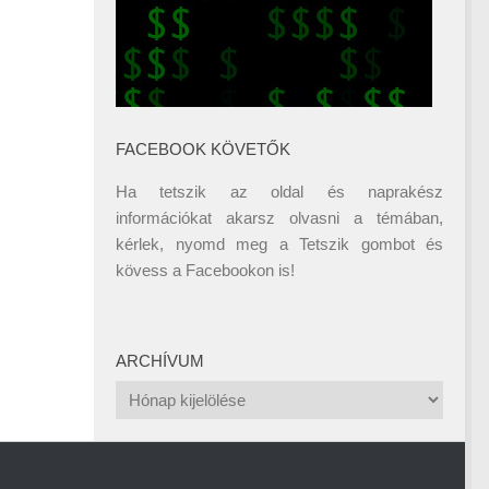
FACEBOOK KÖVETŐK
Ha tetszik az oldal és naprakész
információkat akarsz olvasni a témában,
kérlek, nyomd meg a Tetszik gombot és
kövess a
Facebookon
is!
ARCHÍVUM
Archívum