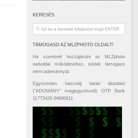
KERESÉS
TÁMOGASD AZ MLZPHOTO OLDALT!
Ha szeretnél hozzájárulni az MLZphoto
weboldal működéséhez, kérlek támogass
némi adománnyal:
Egyszerűen használj banki átutalást
("ADOMÁNY" megjegyzéssel): OTP Bank
11773425-04680611