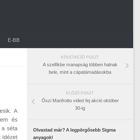
E-BB
KÖVETKEZŐ POSZT
A szelfikbe manapság többen halnak
bele, mint a cápatámadásokba
ELŐZŐ POSZT
Őszi Manfrotto videó fej akció október
30-ig
esik. A
erem és
 a séta
Olvastad már? A legpörgősebb Sigma
! Idézet
anyagok!