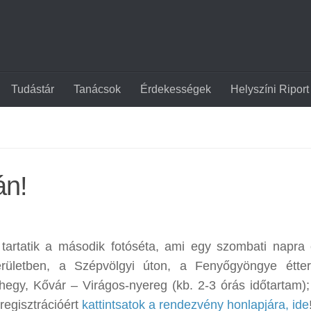
Tudástár
Tanácsok
Érdekességek
Helyszíni Riport
án!
artatik a második fotóséta, ami egy szombati napra 
kerületben, a Szépvölgyi úton, a Fenyőgyöngye étt
hegy, Kővár – Virágos-nyereg (kb. 2-3 órás időtartam);
regisztrációért
kattintsatok a rendezvény honlapjára, ide