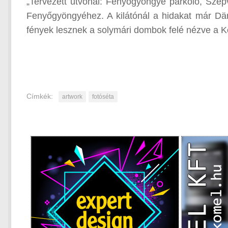
„Tervezett útvonal: Fenyőgyöngye parkoló, Szép
Fenyőgyöngyéhez. A kilátónál a hidakat már D
fények lesznek a solymári dombok felé nézve a Kő
Címkék:
artwork
fotóséta