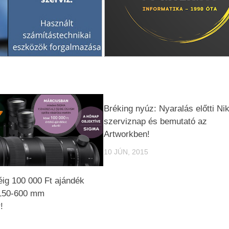
Bréking nyúz: Nyaralás előtti Ni
szerviznap és bemutató az
Artworkben!
10 JÚN, 2015
ig 100 000 Ft ajándék
 150-600 mm
!