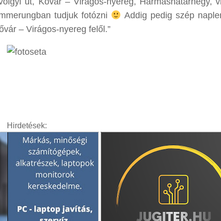
völgyi út, Kővár – Virágos-nyereg, Hármashatárhegy, v
ämmerungban tudjuk fotózni
Addig pedig szép napl
vár – Virágos-nyereg felől.”
Hirdetések: