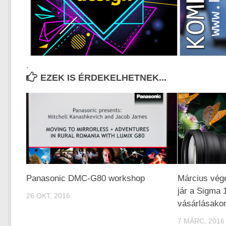
.
EZEK IS ÉRDEKELHETNEK...
Panasonic DMC-G80 workshop
Március végé
jár a Sigma
26 OKT, 2016
vásárlásakor
7 MÁRC, 2016