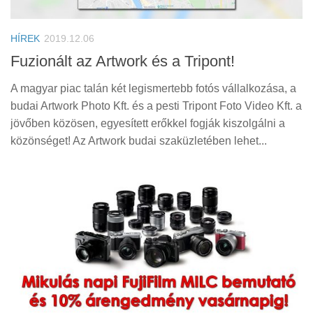
Tanácsok
Érdekességek
HÍREK
2019.12.06
Helyszíni Riport
Fuzionált az Artwork és a Tripont!
E-BB
A magyar piac talán két legismertebb fotós vállalkozása, a
budai Artwork Photo Kft. és a pesti Tripont Foto Video Kft. a
jövőben közösen, egyesített erőkkel fogják kiszolgálni a
közönséget! Az Artwork budai szaküzletében lehet...