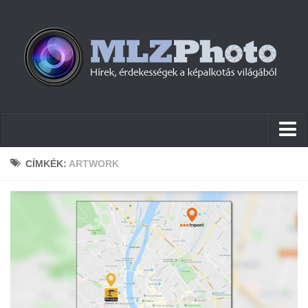
Hírek
CÍMKÉK:
ARTWORK
Pletykák
Cikkek
Szoftver
Firmware
Tudástár