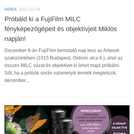
HÍREK
2017.12.04
Próbáld ki a FujiFilm MILC
fényképezőgépeit és objektívjeit Miklós
napján!
December 6-án FujiFilm bemutató nap lesz az Artwork
szaküzletében (1015 Budapest, Ostrom utca 6.), ahol az
összes MILC vázat és objektívet ki lehet majd próbálni.
Sőt, ha a próbák során valamelyik termék megtetszik,
december...