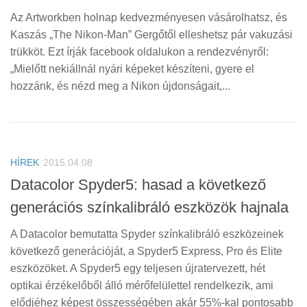
Az Artworkben holnap kedvezményesen vásárolhatsz, és
Kaszás „The Nikon-Man” Gergőtől elleshetsz pár vakuzási
trükköt. Ezt írják facebook oldalukon a rendezvényről:
„Mielőtt nekiállnál nyári képeket készíteni, gyere el
hozzánk, és nézd meg a Nikon újdonságait,...
HÍREK
2015.04.08
Datacolor Spyder5: hasad a következő
generációs színkalibráló eszközök hajnala
A Datacolor bemutatta Spyder színkalibráló eszközeinek
következő generációját, a Spyder5 Express, Pro és Elite
eszközöket. A Spyder5 egy teljesen újratervezett, hét
optikai érzékelőből álló mérőfelülettel rendelkezik, ami
elődjéhez képest összességében akár 55%-kal pontosabb