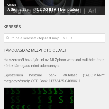
KERESÉS
TÁMOGASD AZ MLZPHOTO OLDALT!
Ha szeretnél hozzájárulni az MLZphoto weboldal működéséhez,
kérlek támogass némi adománnyal:
Egyszerűen használj banki átutalást ("ADOMÁNY"
megjegyzéssel): OTP Bank 11773425-04680611