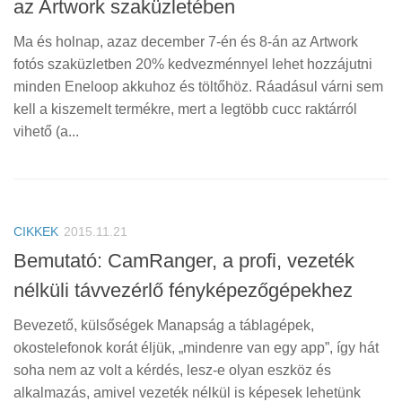
az Artwork szaküzletében
Ma és holnap, azaz december 7-én és 8-án az Artwork
fotós szaküzletben 20% kedvezménnyel lehet hozzájutni
minden Eneloop akkuhoz és töltőhöz. Ráadásul várni sem
kell a kiszemelt termékre, mert a legtöbb cucc raktárról
vihető (a...
CIKKEK
2015.11.21
Bemutató: CamRanger, a profi, vezeték
nélküli távvezérlő fényképezőgépekhez
Bevezető, külsőségek Manapság a táblagépek,
okostelefonok korát éljük, „mindenre van egy app”, így hát
soha nem az volt a kérdés, lesz-e olyan eszköz és
alkalmazás, amivel vezeték nélkül is képesek lehetünk