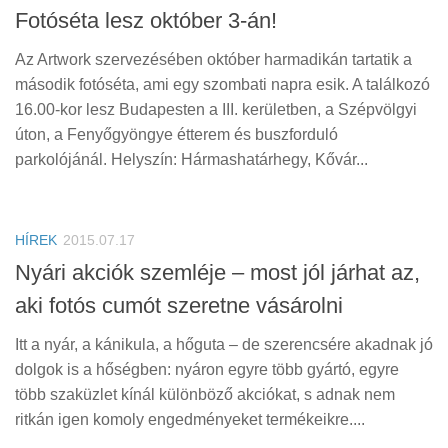
Fotóséta lesz október 3-án!
Az Artwork szervezésében október harmadikán tartatik a
második fotóséta, ami egy szombati napra esik. A találkozó
16.00-kor lesz Budapesten a III. kerületben, a Szépvölgyi
úton, a Fenyőgyöngye étterem és buszforduló
parkolójánál. Helyszín: Hármashatárhegy, Kővár...
HÍREK
2015.07.17
Nyári akciók szemléje – most jól járhat az,
aki fotós cumót szeretne vásárolni
Itt a nyár, a kánikula, a hőguta – de szerencsére akadnak jó
dolgok is a hőségben: nyáron egyre több gyártó, egyre
több szaküzlet kínál különböző akciókat, s adnak nem
ritkán igen komoly engedményeket termékeikre....