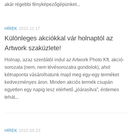
akár régebbi fényképezőgépünket...
HÍREK
2015.11.17
Különleges akciókkal vár holnaptól az
Artwork szaküzlete!
Holnap, azaz szerdától indul az Artwork Photo Kft. akció-
sorozata (nem, nem tévésorozatra gondolok), ahol
kétnaponta vásárolhatunk majd meg egy-egy terméket
kedvezményes áron. Minden akciós termék csupán
egyetlen egy napig lesz elérhető „jóárasítva”, érdemes
tehát...
HÍREK
2015.09.23