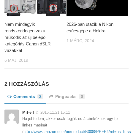
Nem mindegyik
2026-ban utazik a Nikon
rendszeridegen vaku
csúcsgépe a Holdra
működik az új belépő
1 MÁRC, 2024
kategóriás Canon dSLR
vázakkal
6 MÁJ, 2019
2 HOZZÁSZÓLÁS
Comments
2
Pingbacks
0
MrFelf
2015.11.21 15:11
Ha jól tudom, akkor csak fogják és átcímkéznek egy tp-
linkes masinát
(
http://www.amazon.com/gp/product/B0088PPFP4/ref=as_li_ss_