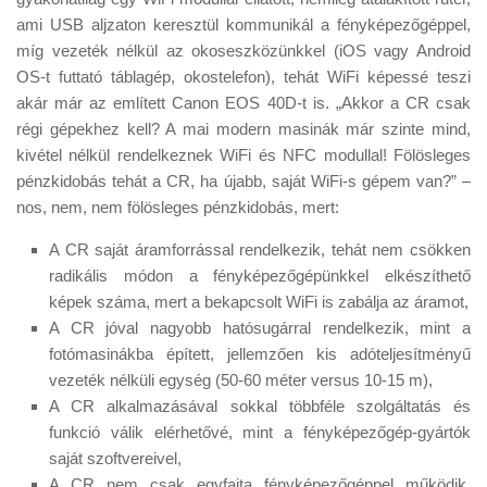
ami USB aljzaton keresztül kommunikál a fényképezőgéppel,
míg vezeték nélkül az okoseszközünkkel (iOS vagy Android
OS-t futtató táblagép, okostelefon), tehát WiFi képessé teszi
akár már az említett Canon EOS 40D-t is. „Akkor a CR csak
régi gépekhez kell? A mai modern masinák már szinte mind,
kivétel nélkül rendelkeznek WiFi és NFC modullal! Fölösleges
pénzkidobás tehát a CR, ha újabb, saját WiFi-s gépem van?” –
nos, nem, nem fölösleges pénzkidobás, mert:
A CR saját áramforrással rendelkezik, tehát nem csökken
radikális módon a fényképezőgépünkkel elkészíthető
képek száma, mert a bekapcsolt WiFi is zabálja az áramot,
A CR jóval nagyobb hatósugárral rendelkezik, mint a
fotómasinákba épített, jellemzően kis adóteljesítményű
vezeték nélküli egység (50-60 méter versus 10-15 m),
A CR alkalmazásával sokkal többféle szolgáltatás és
funkció válik elérhetővé, mint a fényképezőgép-gyártók
saját szoftvereivel,
A CR nem csak egyfajta fényképezőgéppel működik,