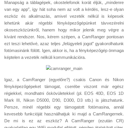
Tanácsok
Manapság a táblagépek, okostelefonok korát éljük, „mindenre
van egy app”, így hát soha nem az volt a kérdés, lesz-e olyan
Érdekességek
eszköz és alkalmazás, amivel vezeték nélkül is képesek
lehetünk akár régebbi fényképezőgépünket távvezérelni
Helyszíni Riport
okoseszközünkről, hanem hogy mikor jelenik meg végre a
E-BB
kívánt rendszer. Nos, kérem szépen, a CamRanger pontosan
ezt teszi lehetővé, azaz teljes „felügyeleti jogot” gyakorolhatunk
fotómasinánk fölött. Igen, akkor is, ha a fényképezőgép önmaga
képtelen a vezeték nélküli kommunikációra.
Igaz, a CamRanger (egyelőre?) csakis Canon és Nikon
fényképezőgépeket támogat, cserébe viszont már egész
régiekkel, mondhatni őskövületekkel (pl. EOS 40D, EOS 1D
Mark III, Nikon D5000, D90, D300, D3 stb.) is játszhatunk.
Persze, minél régebbi egy támogatott fotómasina, annál
kevesebb funkcióját használhatjuk ki majd a CamRangernek.
De mi is ez az eszköz? A CamRanger (ezután CR)
gyakorlatilag egy WiFi modullal ellátott, némileg átalakított rúter,