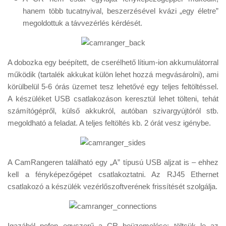
hanem több tucatnyival, beszerzésével kvázi „egy életre”
megoldottuk a távvezérlés kérdését.
A dobozka egy beépített, de cserélhető lítium-ion akkumulátorral
működik (tartalék akkukat külön lehet hozzá megvásárolni), ami
körülbelül 5-6 órás üzemet tesz lehetővé egy teljes feltöltéssel.
A készüléket USB csatlakozáson keresztül lehet tölteni, tehát
számítógépről, külső akkukról, autóban szivargyújtóról stb.
megoldható a feladat. A teljes feltöltés kb. 2 órát vesz igénybe.
A CamRangeren található egy „A” típusú USB aljzat is – ehhez
kell a fényképezőgépet csatlakoztatni. Az RJ45 Ethernet
csatlakozó a készülék vezérlőszoftverének frissítését szolgálja.
Igazából pofon egyszerű a CR beüzemelése: töltsük le az