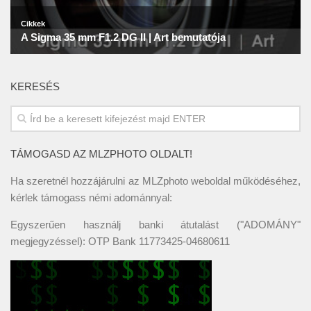
KERESÉS
TÁMOGASD AZ MLZPHOTO OLDALT!
Ha szeretnél hozzájárulni az MLZphoto weboldal működéséhez,
kérlek támogass némi adománnyal:
Egyszerűen használj banki átutalást ("ADOMÁNY"
megjegyzéssel): OTP Bank 11773425-04680611