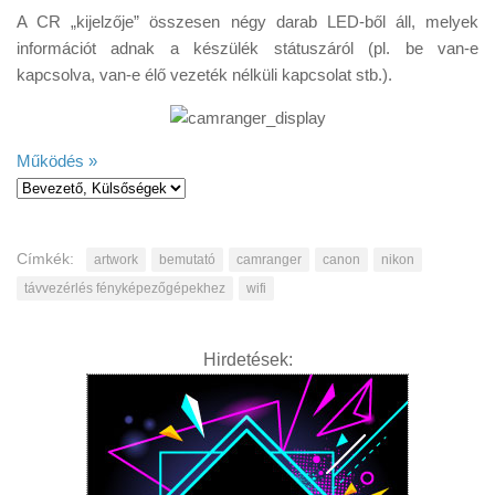
A CR „kijelzője” összesen négy darab LED-ből áll, melyek
információt adnak a készülék státuszáról (pl. be van-e
kapcsolva, van-e élő vezeték nélküli kapcsolat stb.).
Működés »
Címkék:
artwork
bemutató
camranger
canon
nikon
távvezérlés fényképezőgépekhez
wifi
Hirdetések: