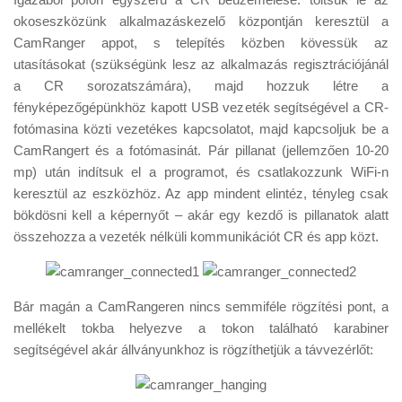
okoseszközünk alkalmazáskezelő központján keresztül a
CamRanger appot, s telepítés közben kövessük az
utasításokat (szükségünk lesz az alkalmazás regisztrációjánál
a CR sorozatszámára), majd hozzuk létre a
fényképezőgépünkhöz kapott USB vezeték segítségével a CR-
fotómasina közti vezetékes kapcsolatot, majd kapcsoljuk be a
CamRangert és a fotómasinát. Pár pillanat (jellemzően 10-20
mp) után indítsuk el a programot, és csatlakozzunk WiFi-n
keresztül az eszközhöz. Az app mindent elintéz, tényleg csak
bökdösni kell a képernyőt – akár egy kezdő is pillanatok alatt
összehozza a vezeték nélküli kommunikációt CR és app közt.
Bár magán a CamRangeren nincs semmiféle rögzítési pont, a
mellékelt tokba helyezve a tokon található karabiner
segítségével akár állványunkhoz is rögzíthetjük a távvezérlőt: