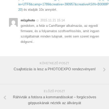
ie=UTF8&camp=1789&creative=390957&creativeASIN=B0088P
20
) és eladják 10x annyiért.
mlzphoto
2015.11.21 15:14
gondolom, a felár a CamRanger alkalmazás, az egyedi
firmware, és a folyamatos szoftverfrissítés, amit ingyen
szolgáltatnak minden tulajnak. senki sem szeret ingyen
dolgozni..
KÖVETKEZŐ POSZT
Csajfotózás is lesz a PHOTOEXPO rendezvényen!
ELŐZŐ POSZT
Ráhívták a fotósra a kommandósokat – forgócsöves
géppuskának nézték az állványát