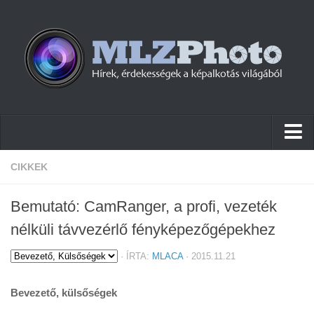
Hírek
CIKKEK
Pletykák
Bemutató: CamRanger, a profi, vezeték
Cikkek
nélküli távvezérlő fényképezőgépekhez
Szoftver
·
ÍRTA:
MLACA
· 2015.11.21
Firmware
Bevezető, külsőségek
Tudástár