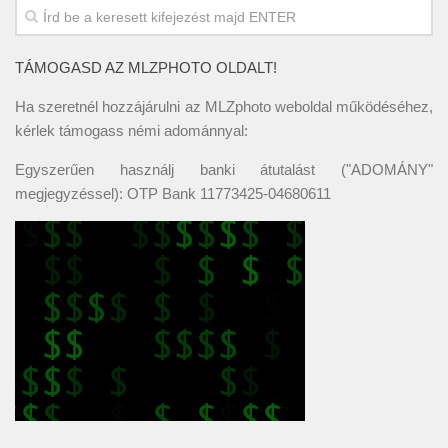
TÁMOGASD AZ MLZPHOTO OLDALT!
Ha szeretnél hozzájárulni az MLZphoto weboldal működéséhez,
kérlek támogass némi adománnyal:
Egyszerűen használj banki átutalást ("ADOMÁNY"
megjegyzéssel): OTP Bank 11773425-04680611