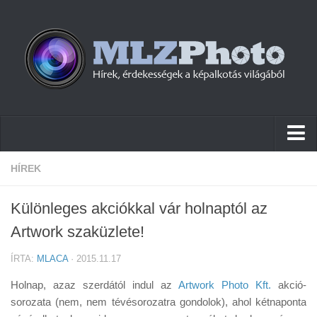
Hírek
HÍREK
Pletykák
Különleges akciókkal vár holnaptól az
Cikkek
Artwork szaküzlete!
Szoftver
ÍRTA:
MLACA
· 2015.11.17
Firmware
Holnap, azaz szerdától indul az
Artwork Photo Kft.
akció-
Tudástár
sorozata (nem, nem tévésorozatra gondolok), ahol kétnaponta