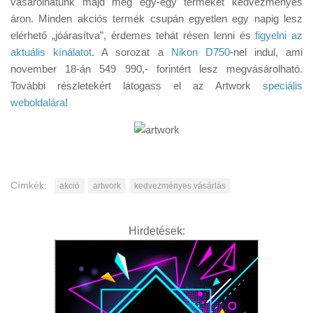
vásárolhatunk majd meg egy-egy terméket kedvezményes
Tanácsok
áron. Minden akciós termék csupán egyetlen egy napig lesz
Érdekességek
elérhető „jóárasítva”, érdemes tehát résen lenni és
figyelni az
aktuális kínálatot
. A sorozat a
Nikon D750
-nel indul, ami
Helyszíni Riport
november 18-án 549 990,- forintért lesz megvásárolható.
E-BB
További részletekért látogass el az Artwork
speciális
weboldalára
!
Címkék:
akció
artwork
kedvezményes vásárlás
Hirdetések: