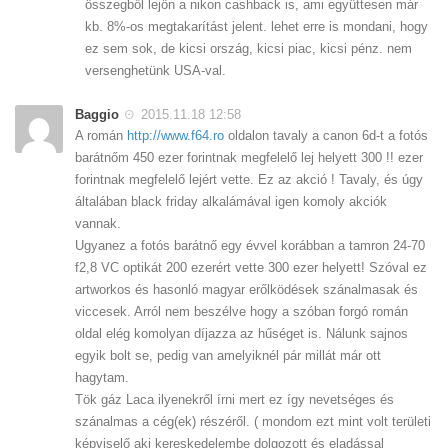
összegből lejön a nikon cashback is, ami együttesen már
kb. 8%-os megtakarítást jelent. lehet erre is mondani, hogy
ez sem sok, de kicsi ország, kicsi piac, kicsi pénz. nem
versenghetünk USA-val.
Baggio
2015.11.18 12:58
A román
http://www.f64.ro
oldalon tavaly a canon 6d-t a fotós
barátnőm 450 ezer forintnak megfelelő lej helyett 300 !! ezer
forintnak megfelelő lejért vette. Ez az akció ! Tavaly, és úgy
általában black friday alkalámával igen komoly akciók
vannak.
Ugyanez a fotós barátnő egy évvel korábban a tamron 24-70
f2,8 VC optikát 200 ezerért vette 300 ezer helyett! Szóval ez
artworkos és hasonló magyar erőlködések szánalmasak és
viccesek. Arról nem beszélve hogy a szóban forgó román
oldal elég komolyan díjazza az hűséget is. Nálunk sajnos
egyik bolt se, pedig van amelyiknél pár millát már ott
hagytam.
Tök gáz Laca ilyenekről írni mert ez így nevetséges és
szánalmas a cég(ek) részéről. ( mondom ezt mint volt területi
képviselő aki kereskedelembe dolgozott és eladással