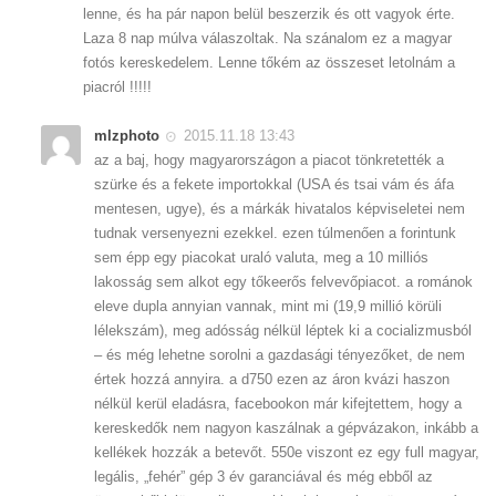
lenne, és ha pár napon belül beszerzik és ott vagyok érte.
Laza 8 nap múlva válaszoltak. Na szánalom ez a magyar
fotós kereskedelem. Lenne tőkém az összeset letolnám a
piacról !!!!!
mlzphoto
2015.11.18 13:43
az a baj, hogy magyarországon a piacot tönkretették a
szürke és a fekete importokkal (USA és tsai vám és áfa
mentesen, ugye), és a márkák hivatalos képviseletei nem
tudnak versenyezni ezekkel. ezen túlmenően a forintunk
sem épp egy piacokat uraló valuta, meg a 10 milliós
lakosság sem alkot egy tőkeerős felvevőpiacot. a románok
eleve dupla annyian vannak, mint mi (19,9 millió körüli
lélekszám), meg adósság nélkül léptek ki a cocializmusból
– és még lehetne sorolni a gazdasági tényezőket, de nem
értek hozzá annyira. a d750 ezen az áron kvázi haszon
nélkül kerül eladásra, facebookon már kifejtettem, hogy a
kereskedők nem nagyon kaszálnak a gépvázakon, inkább a
kellékek hozzák a betevőt. 550e viszont ez egy full magyar,
legális, „fehér” gép 3 év garanciával és még ebből az