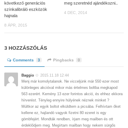
következő generációs
meg szeretnéd ajándékozni..
színkalibráló eszközök
4 DEC, 2014
hajnala
8 ÁPR, 2015
3 HOZZÁSZÓLÁS
Comments
3
Pingbacks
0
Baggio
2015.11.18 12:44
Menj már komolytalanok. Ne vicceljünk már 550 ezer most
különleges akcióval mikor más értelmes boltba megkapod
563 ezerért. Kemény 13 ezer forintos akció, és ehhez ekkora
hírverést. Tényleg ennyire hülyének néznek minket ?
Múltkor az egyik boltot elküldtem a picsába. Felhívtam őket
kellene ez, hajlandó vagyok fizetni 80 ezeret is egy
gömbfejért. Mondták rendben, írjam meg mailben és ott
érdeklődjem meg. Megírtam mailban hogy nekem sürgős