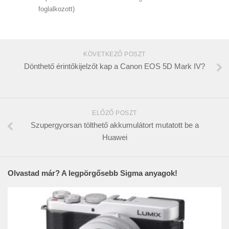
foglalkozott)
KÖVETKEZŐ POSZT
Dönthető érintőkijelzőt kap a Canon EOS 5D Mark IV?
ELŐZŐ POSZT
Szupergyorsan tölthető akkumulátort mutatott be a
Huawei
Olvastad már? A legpörgősebb Sigma anyagok!