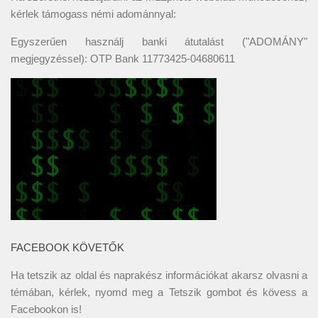
kérlek támogass némi adománnyal:
Egyszerűen használj banki átutalást ("ADOMÁNY"
megjegyzéssel): OTP Bank 11773425-04680611
FACEBOOK KÖVETŐK
Ha tetszik az oldal és naprakész információkat akarsz olvasni a
témában, kérlek, nyomd meg a Tetszik gombot és kövess a
Facebookon
is!