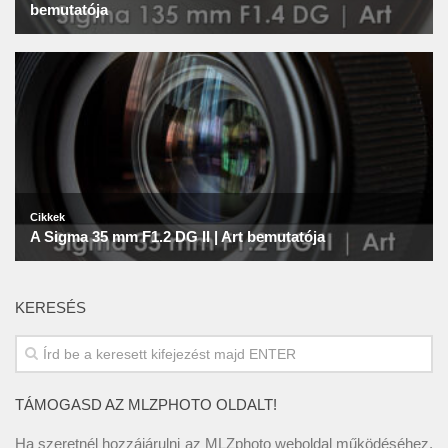
KERESÉS
TÁMOGASD AZ MLZPHOTO OLDALT!
Ha szeretnél hozzájárulni az MLZphoto weboldal működéséhez,