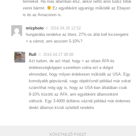
terméket. Ha más államban élsz, akkor nettó áron tudsz tőlük
venni bármit.
Ez egyébként ugyanígy működik az Ebayen
is és az Amazonon is.
mlzphoto
2016.04.26 12:52
hungáriába rendelve az itteni, 27%-os áfát kell kicsengetni
+ a vámot, ami asszem 5-10%?
Rufi
2016.04.27 08:08
Azt tudom, de azt írtad, hogy + az ottani ÁFA és
érdekességképpen szerettem volna ezt a dolgot
elmondani, hogy milyen érdekesen működik az USA. Egy
komolyabb gépváznál, vagy objektívnél például már sokat
számíthat még úgy is, hogy az USA-ban általában csak
8-10% közötti az ÁFA, ami egyébként államonként
változik. Egy 3-4000 dolláros váznál például már érdemes
direkt államon kívüli üzletből rendelni.
KÖVETKEZŐ POSZT