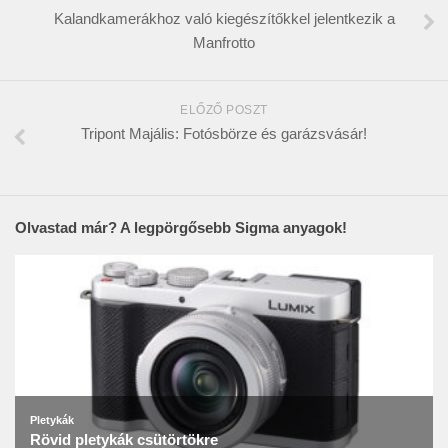
Kalandkamerákhoz való kiegészítőkkel jelentkezik a
Manfrotto
ELŐZŐ POSZT
Tripont Majális: Fotósbörze és garázsvásár!
Olvastad már? A legpörgősebb Sigma anyagok!