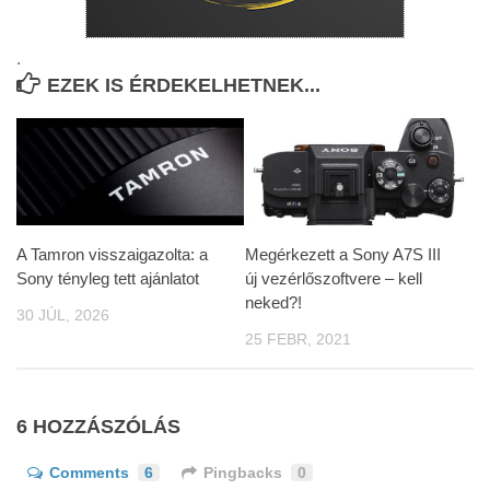
.
EZEK IS ÉRDEKELHETNEK...
A Tamron visszaigazolta: a
Megérkezett a Sony A7S III
Sony tényleg tett ajánlatot
új vezérlőszoftvere – kell
neked?!
30 JÚL, 2026
25 FEBR, 2021
6 HOZZÁSZÓLÁS
Comments
6
Pingbacks
0