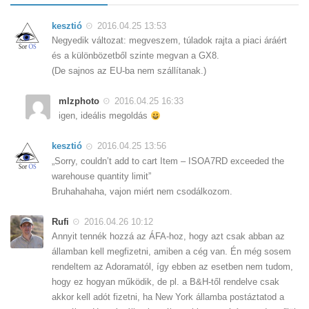
kesztió
2016.04.25 13:53
Negyedik változat: megveszem, túladok rajta a piaci áráért
és a különbözetből szinte megvan a GX8.
(De sajnos az EU-ba nem szállítanak.)
mlzphoto
2016.04.25 16:33
igen, ideális megoldás
kesztió
2016.04.25 13:56
„Sorry, couldn’t add to cart Item – ISOA7RD exceeded the
warehouse quantity limit”
Bruhahahaha, vajon miért nem csodálkozom.
Rufi
2016.04.26 10:12
Annyit tennék hozzá az ÁFA-hoz, hogy azt csak abban az
államban kell megfizetni, amiben a cég van. Én még sosem
rendeltem az Adoramatól, így ebben az esetben nem tudom,
hogy ez hogyan működik, de pl. a B&H-től rendelve csak
akkor kell adót fizetni, ha New York államba postáztatod a