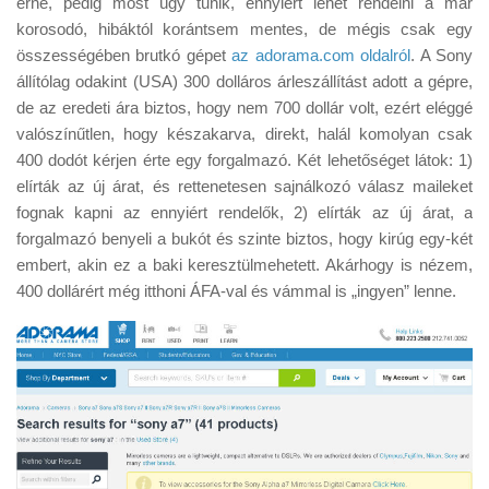
érne, pedig most úgy tűnik, ennyiért lehet rendelni a már
Tanácsok
korosodó, hibáktól korántsem mentes, de mégis csak egy
Érdekességek
összességében brutkó gépet
az adorama.com oldalról
. A Sony
állítólag odakint (USA) 300 dolláros árleszállítást adott a gépre,
Helyszíni Riport
de az eredeti ára biztos, hogy nem 700 dollár volt, ezért eléggé
E-BB
valószínűtlen, hogy készakarva, direkt, halál komolyan csak
400 dodót kérjen érte egy forgalmazó. Két lehetőséget látok: 1)
elírták az új árat, és rettenetesen sajnálkozó válasz maileket
fognak kapni az ennyiért rendelők, 2) elírták az új árat, a
forgalmazó benyeli a bukót és szinte biztos, hogy kirúg egy-két
embert, akin ez a baki keresztülmehetett. Akárhogy is nézem,
400 dollárért még itthoni ÁFA-val és vámmal is „ingyen” lenne.