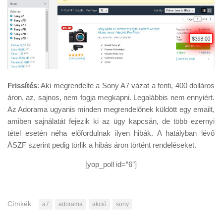
Frissítés
: Aki megrendelte a Sony A7 vázat a fenti, 400 dolláros
áron, az, sajnos, nem fogja megkapni. Legalábbis nem ennyiért.
Az Adorama ugyanis minden megrendelőnek küldött egy emailt,
amiben sajnálatát fejezik ki az ügy kapcsán, de több ezernyi
tétel esetén néha előfordulnak ilyen hibák. A hatályban lévő
ÁSZF szerint pedig törlik a hibás áron történt rendeléseket.
[yop_poll id=”6″]
Címkék:
a7
adorama
akció
sony