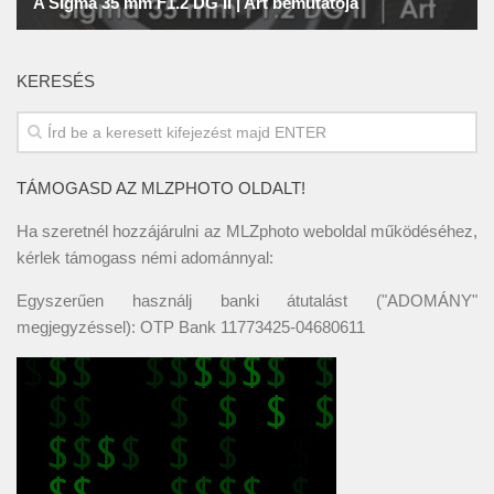
KERESÉS
TÁMOGASD AZ MLZPHOTO OLDALT!
Ha szeretnél hozzájárulni az MLZphoto weboldal működéséhez,
kérlek támogass némi adománnyal:
Egyszerűen használj banki átutalást ("ADOMÁNY"
megjegyzéssel): OTP Bank 11773425-04680611