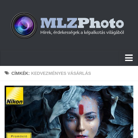
Hírek
CÍMKÉK:
KEDVEZMÉNYES VÁSÁRLÁS
Pletykák
Cikkek
Szoftver
Firmware
Tudástár