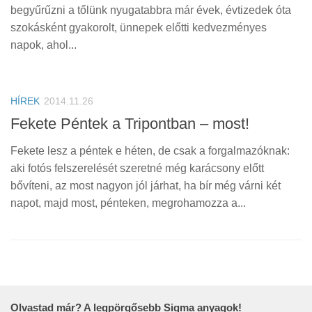
begyűrűzni a tőlünk nyugatabbra már évek, évtizedek óta
szokásként gyakorolt, ünnepek előtti kedvezményes
napok, ahol...
HÍREK
2014.11.26
Fekete Péntek a Tripontban – most!
Fekete lesz a péntek e héten, de csak a forgalmazóknak:
aki fotós felszerelését szeretné még karácsony előtt
bővíteni, az most nagyon jól járhat, ha bír még várni két
napot, majd most, pénteken, megrohamozza a...
Olvastad már? A legpörgősebb Sigma anyagok!