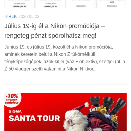
HÍREK
2020.06.22
Július 19-ig él a Nikon promóciója –
rengeteg pénzt spórolhatsz meg!
Június 19. és július 19. között él a Nikon promóciója,
aminek keretein belül a Nikon Z tükörnélküli
fényképezőgépek, azok kitjei (váz + objektív), szettjei (pl. a
Z 50 vlogger szett) valamint a Nikon Nikkor...