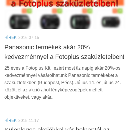
HÍREK
2016.07.15
Panasonic termékek akár 20%
kedvezménnyel a Fotoplus szaküzleteiben!
25 éves a Fotoplus Kft., ezért most tíz napig akár 20%-os
kedvezménnyel vásárolhatunk Panasonic termékeket a
szaküzletekben (Budapest, Pécs). Július 14. és július 24.
között él az akció ahol fényképezőgépek mellett
objektíveket, vagy akár...
HÍREK
2015.11.17
Különleges akciókkal vár holnaptól az