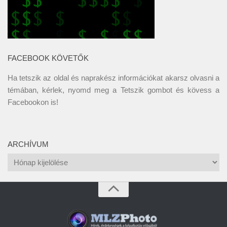
FACEBOOK KÖVETŐK
Ha tetszik az oldal és naprakész információkat akarsz olvasni a
témában, kérlek, nyomd meg a Tetszik gombot és kövess a
Facebookon
is!
ARCHÍVUM
Archívum