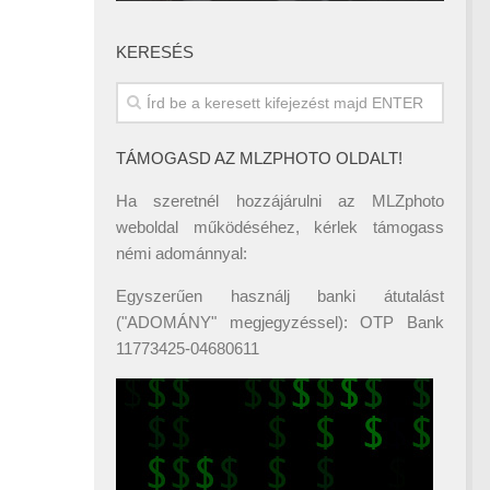
KERESÉS
TÁMOGASD AZ MLZPHOTO OLDALT!
Ha szeretnél hozzájárulni az MLZphoto
weboldal működéséhez, kérlek támogass
némi adománnyal:
Egyszerűen használj banki átutalást
("ADOMÁNY" megjegyzéssel): OTP Bank
11773425-04680611