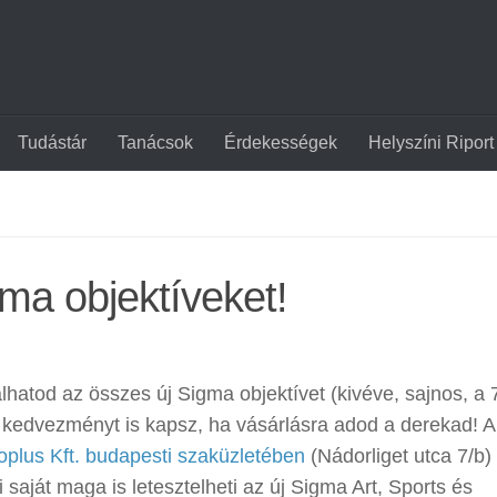
Tudástár
Tanácsok
Érdekességek
Helyszíni Riport
gma objektíveket!
atod az összes új Sigma objektívet (kivéve, sajnos, a 
kedvezményt is kapsz, ha vásárlásra adod a derekad! A
oplus Kft. budapesti szaküzletében
(Nádorliget utca 7/b)
 saját maga is letesztelheti az új Sigma Art, Sports és