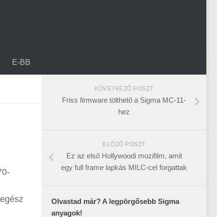
E-BB
KÖVETKEZŐ POSZT
Friss firmware tölthető a Sigma MC-11-
hez
ELŐZŐ POSZT
Ez az első Hollywoodi mozifilm, amit
egy full frame lapkás MILC-cel forgattak
70-
 egész
Olvastad már? A legpörgősebb Sigma
anyagok!