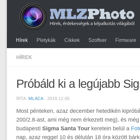
Hírek
Pletykák
Cikkek
Szoftver
Firmware
HÍREK
Próbáld ki a legújabb Si
ÍRTA:
MLACA
· 2018.12.05
Most pénteken, azaz december hetedikén kipróbálh
200/2.8-ast, ami még nem érkezett meg), és még 
budapesti
Sigma Santa Tour
keretein belül a
Fot
nap, azaz reggel 10 és délután 18 óra között bárki