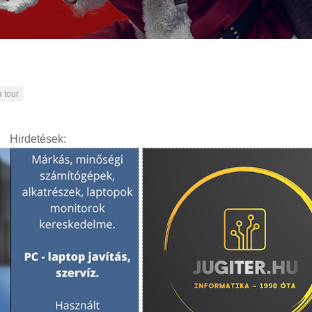
 tour
Hirdetések: