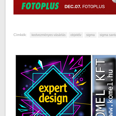
Címkék:
kedvezményes vásárlás
objektív
sigma
sigma santa