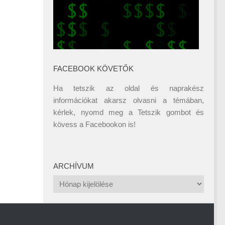
FACEBOOK KÖVETŐK
Ha tetszik az oldal és naprakész
információkat akarsz olvasni a témában,
kérlek, nyomd meg a Tetszik gombot és
kövess a
Facebookon
is!
ARCHÍVUM
Archívum