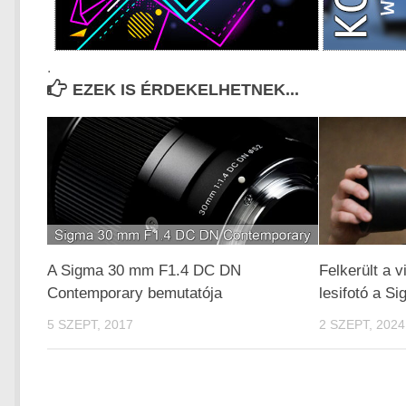
.
EZEK IS ÉRDEKELHETNEK...
A Sigma 30 mm F1.4 DC DN
Felkerült a v
Contemporary bemutatója
lesifotó a Si
5 SZEPT, 2017
2 SZEPT, 2024