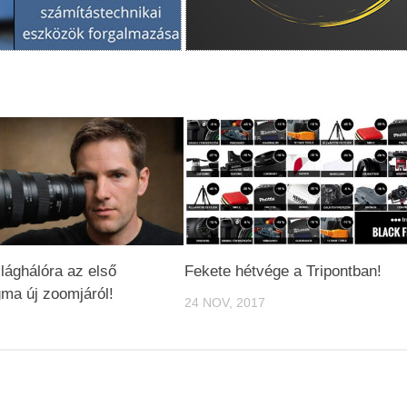
ilághálóra az első
Fekete hétvége a Tripontban!
gma új zoomjáról!
24 NOV, 2017