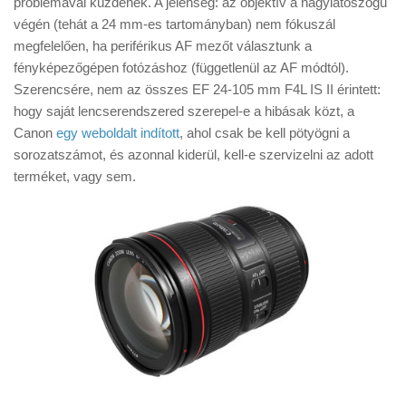
problémával küzdenek. A jelenség: az objektív a nagylátószögű
Tanácsok
végén (tehát a 24 mm-es tartományban) nem fókuszál
Érdekességek
megfelelően, ha periférikus AF mezőt választunk a
fényképezőgépen fotózáshoz (függetlenül az AF módtól).
Helyszíni Riport
Szerencsére, nem az összes EF 24-105 mm F4L IS II érintett:
E-BB
hogy saját lencserendszered szerepel-e a hibásak közt, a
Canon
egy weboldalt indított
, ahol csak be kell pötyögni a
sorozatszámot, és azonnal kiderül, kell-e szervizelni az adott
terméket, vagy sem.