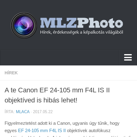
Hírek
HÍREK
Pletykák
A te Canon EF 24-105 mm F4L IS II
Cikkek
objektíved is hibás lehet!
Szoftver
ÍRTA:
MLACA
· 2017.05.22
Firmware
Figyelmeztetést adott ki a Canon, ugyanis úgy tűnik, hogy
Tudástár
egyes
EF 24-105 mm F4L IS II
objektívek autofókusz