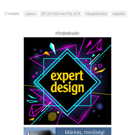
Címkék:
canon
EF 24-105 mm F4L IS II
hibajelenség
objektív
Hirdetések: