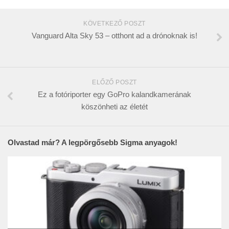
KÖVETKEZŐ POSZT
Vanguard Alta Sky 53 – otthont ad a drónoknak is!
ELŐZŐ POSZT
Ez a fotóriporter egy GoPro kalandkamerának
köszönheti az életét
Olvastad már? A legpörgősebb Sigma anyagok!