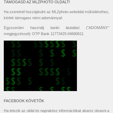
TÁMOGASD AZ MLZPHOTO OLDALT!
Ha szeretnél hozzájárulni az MLZphoto weboldal működéséhez,
kérlek támogass némi adománnyal:
Egyszerűen használj banki átutalást ("ADOMÁNY"
megjegyzéssel): OTP Bank 11773425-04680611
FACEBOOK KÖVETŐK
Ha tetszik az oldal és naprakész információkat akarsz olvasni a