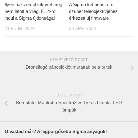
Ilyen halszemobjektívet még
A Sigma két népszerű
nem látott a világ: F1.4-ről
szuper teleobjektívjéhez
indul a Sigma újdonsága!
érkezett új firmware
21 FEBR, 2024
23 ÁPR, 2024
KÖVETKEZŐ POSZT
Drónelfogó páncélöklöt mutattak be a britek
ELŐZŐ POSZT
Bemutató: Manfrotto Spectra2 és Lykos bi-color LED
lámpák
Olvastad már? A legpörgősebb Sigma anyagok!