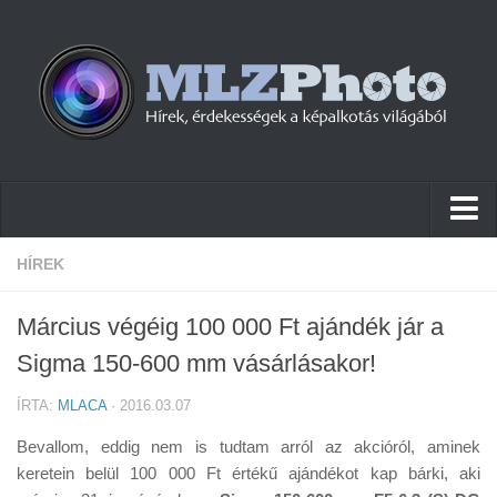
Hírek
HÍREK
Pletykák
Március végéig 100 000 Ft ajándék jár a
Cikkek
Sigma 150-600 mm vásárlásakor!
Szoftver
ÍRTA:
MLACA
· 2016.03.07
Firmware
Bevallom, eddig nem is tudtam arról az akcióról, aminek
Tudástár
keretein belül 100 000 Ft értékű ajándékot kap bárki, aki