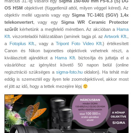
március 31.-ig vásárol egy
Sigma 150-600 mm F5-6.3 (S) DG
Tanácsok
OS HSM
objektívet (függetlenül attól, milyen véggel kéred). Az
Érdekességek
objektív mellé ugyanis vagy egy
Sigma TC-1401 (SGV) 1,4x
telekonvertert
, vagy egy
Sigma WR Ceramic Protector
Helyszíni Riport
szűrőt
kérhetünk a megfelelő méretben. Az akcióban a
Hama
E-BB
Kft.
viszonteladói hálózatában (aminek tagja pl. az
Artwork Kft.
,
a
Fotoplus Kft.
, vagy a
Tripont Foto Video Kft.
) értékesített
Canon és Nikon bajonettes objektívek vehetnek részt, a
kiválasztott ajándékot a
Hama Kft.
biztosítja és juttatja el a
vásárlóhoz az igénylést követő 50 napon belül (online
regisztráció szükséges a
sigma-foto.hu
oldalon). Ha tehát már
eddig is szemeztél egy ilyen tele zoomobjektívvel, akkor most
el jött az idő, hogy a tettek mezejére lépj