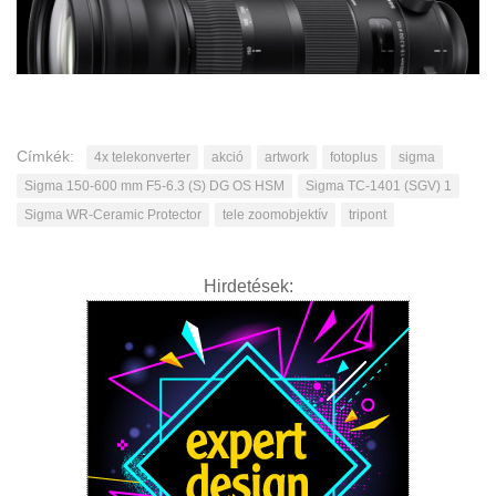
Címkék:
4x telekonverter
akció
artwork
fotoplus
sigma
Sigma 150-600 mm F5-6.3 (S) DG OS HSM
Sigma TC-1401 (SGV) 1
Sigma WR-Ceramic Protector
tele zoomobjektív
tripont
Hirdetések: