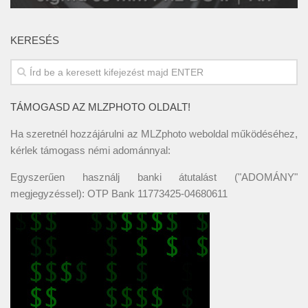
KERESÉS
TÁMOGASD AZ MLZPHOTO OLDALT!
Ha szeretnél hozzájárulni az MLZphoto weboldal működéséhez,
kérlek támogass némi adománnyal:
Egyszerűen használj banki átutalást ("ADOMÁNY"
megjegyzéssel): OTP Bank 11773425-04680611