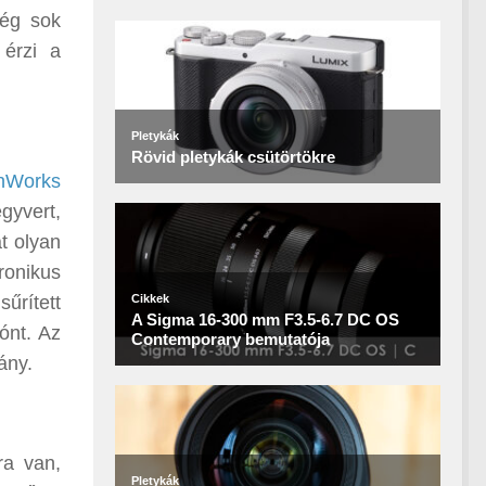
lég sok
 érzi a
nWorks
gyvert,
t olyan
ronikus
űrített
ónt. Az
ány.
ra van,