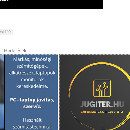
all100
Hirdetések: