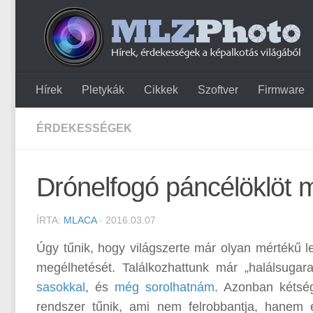
Hírek
Pletykák
Cikkek
Szoftver
Firmware
ÉRDEKESSÉGEK
Drónelfogó páncélöklöt m
ÍRTA:
MLACA
· 2016.03.07
Úgy tűnik, hogy világszerte már olyan mértékű l
megélhetését. Találkozhattunk már „halálsugar
sasokkal
, és
még sorolhatnám
. Azonban kétség
rendszer tűnik, ami nem felrobbantja, hanem 