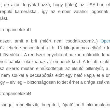
et, de azért tegyük hozzá, hogy (főleg) az USA-ban e
 repülő kamerákkal, így az ember valahol jogosnak
lást.
dszer, amit a brit (miért nem csodálkozom?..)
Ope
höz lehetne hasonlítani a kb. 10 kilogrammos elhárító fe
elt lövedékét. A rendszer egyébként halkan működik, tehá
erek pánikot okoznának az emberek közt. A fejlett, elekt
z sikere: miután elműködtetjük az elsütő billentyűt, a s
jd nem sokkal a becsapódás előtt egy háló kapja el a dr
 így – elvileg – biztonságosan földet érhet a drága zsákm
ággal rendelkezik, beépített, újratölthető akkumuláto