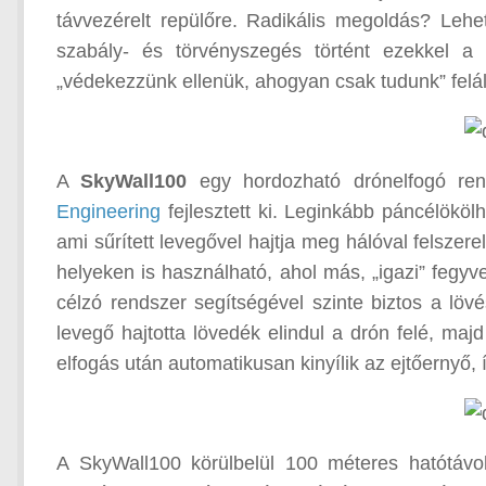
távvezérelt repülőre. Radikális megoldás? Leh
szabály- és törvényszegés történt ezekkel a
„védekezzünk ellenük, ahogyan csak tudunk” felál
A
SkyWall100
egy hordozható drónelfogó ren
Engineering
fejlesztett ki. Leginkább páncélököl
ami sűrített levegővel hajtja meg hálóval felszer
helyeken is használható, ahol más, „igazi” fegyv
célzó rendszer segítségével szinte biztos a lövés
levegő hajtotta lövedék elindul a drón felé, ma
elfogás után automatikusan kinyílik az ejtőernyő,
A SkyWall100 körülbelül 100 méteres hatótávols