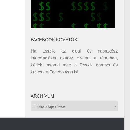
FACEBOOK KÖVETŐK
Ha tetszik az oldal és naprakész
információkat akarsz olvasni a témában,
kérlek, nyomd meg a Tetszik gombot és
kövess a
Facebookon
is!
ARCHÍVUM
Archívum