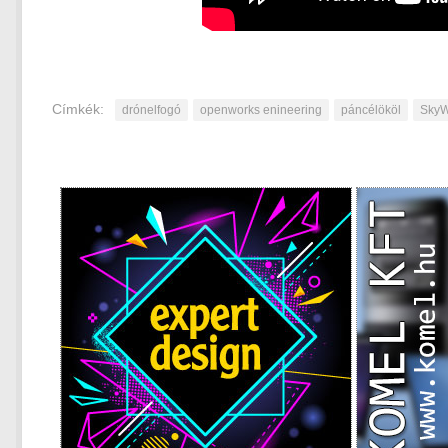
Címkék:
drónelfogó
openworks enineering
páncélököl
SkyW