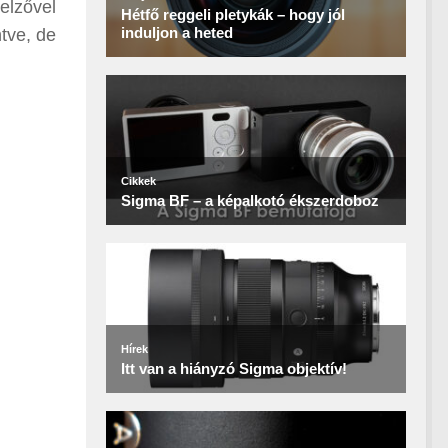
elzővel
ntve, de