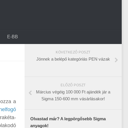
E-BB
KÖVETKEZŐ POSZT
Jönnek a belépő kategóriás PEN vázak
ELŐZŐ POSZT
Március végéig 100 000 Ft ajándék jár a
Sigma 150-600 mm vásárlásakor!
pozza a
nelfogó
rakéta-
Olvastad már? A legpörgősebb Sigma
olakodó
anyagok!