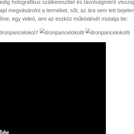
dig holografikus szálkereszttel és távolságmérő visszaj
majd megvásárolni a terméket, sőt, az ára sem lett bejele
 Íme, egy videó, ami az eszköz működését mutatja be: