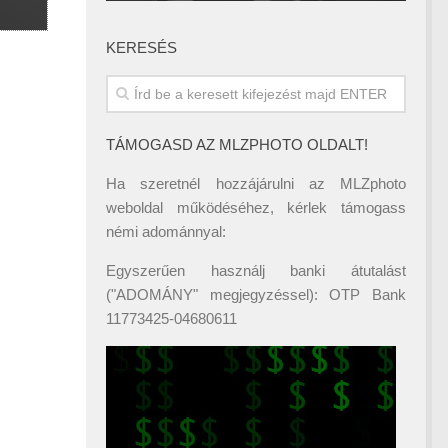
KERESÉS
TÁMOGASD AZ MLZPHOTO OLDALT!
Ha szeretnél hozzájárulni az MLZphoto
weboldal működéséhez, kérlek támogass
némi adománnyal:
Egyszerűen használj banki átutalást
("ADOMÁNY" megjegyzéssel): OTP Bank
11773425-04680611