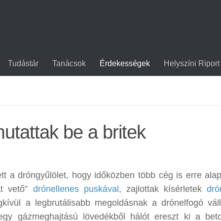
Tudástár
Tanácsok
Érdekességek
Helyszíni Riport
utattak be a britek
ett a dróngyűlölet, hogy időközben több cég is erre ala
at vető”
drónellenes puskával
, zajlottak kísérletek
dró
kívül a legbrutálisabb megoldásnak a drónelfogó váll
egy gázmeghajtású lövedékből hálót ereszt ki a bet