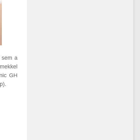
y sem a
emekkel
onic GH
p).