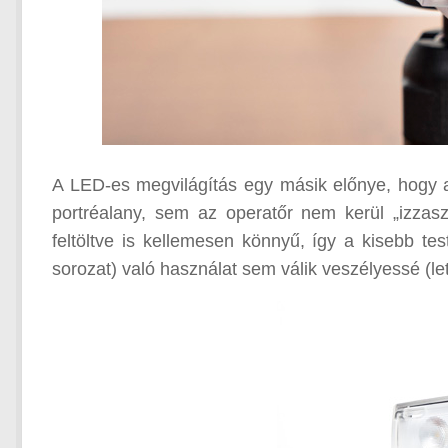
A LED-es megvilágítás egy másik előnye, hogy 
portréalany, sem az operatőr nem kerül „izza
feltöltve is kellemesen könnyű, így a kisebb t
sorozat) való használat sem válik veszélyessé (le