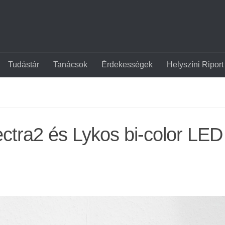
Tudástár
Tanácsok
Érdekességek
Helyszíni Riport
ctra2 és Lykos bi-color LED