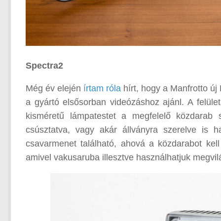
Spectra2
Még év elején
írtam róla
hírt, hogy a Manfrotto új
a gyártó elsősorban videózáshoz ajánl. A felüle
kisméretű lámpatestet a megfelelő közdarab 
csúsztatva, vagy akár állványra szerelve is h
csavarmenet található, ahová a közdarabot kell
amivel vakusaruba illesztve használhatjuk megvil