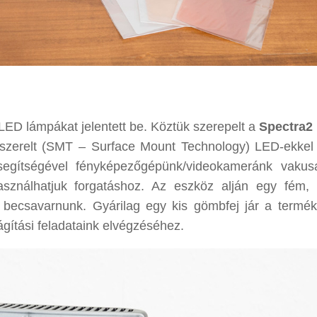
 LED lámpákat jelentett be. Köztük szerepelt a
Spectra2
tszerelt (SMT – Surface Mount Technology) LED-ekkel e
segítségével fényképezőgépünk/videokameránk vakus
asználhatjuk forgatáshoz. Az eszköz alján egy fém, 
 becsavarnunk. Gyárilag egy kis gömbfej jár a termék
ágítási feladataink elvégzéséhez.