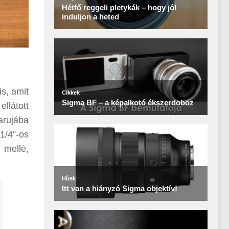
is, amit
llátott
arujába
1/4”-os
 mellé,