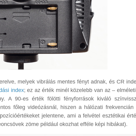
erelve, melyek vibrálás mentes fényt adnak, és CR ind
dási index
; ez az érték minél közelebb van az – elméleti
. A 90-es érték fölötti fényforrások kiváló színviss
ntos főleg videózásnál, hiszen a hálózati frekvencián
pozícióértékeket jelentene, ami a felvétel esztétikai ért
oncsövek zöme például okozhat efféle képi hibákat).