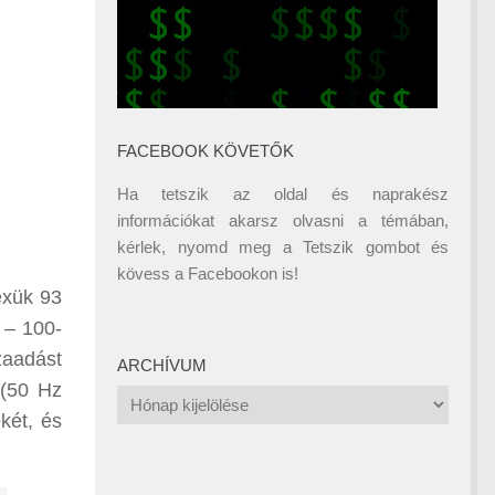
FACEBOOK KÖVETŐK
Ha tetszik az oldal és naprakész
információkat akarsz olvasni a témában,
kérlek, nyomd meg a Tetszik gombot és
kövess a
Facebookon
is!
exük 93
 – 100-
zaadást
ARCHÍVUM
 (50 Hz
Archívum
ékét, és