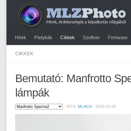
Hírek
Pletykák
Cikkek
Szoftver
Firmware
CIKKEK
Bemutató: Manfrotto Spe
lámpák
·
ÍRTA:
MLACA
· 2016.03.05