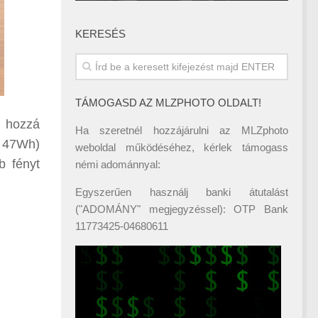
KERESÉS
TÁMOGASD AZ MLZPHOTO OLDALT!
t hozzá
Ha szeretnél hozzájárulni az MLZphoto
, 47Wh)
weboldal működéséhez, kérlek támogass
b fényt
némi adománnyal:
Egyszerűen használj banki átutalást
("ADOMÁNY" megjegyzéssel): OTP Bank
11773425-04680611