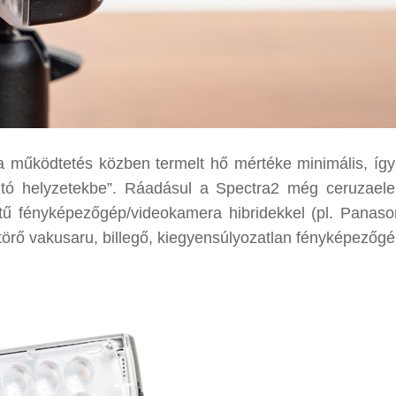
a működtetés közben termelt hő mértéke minimális, íg
sztó helyzetekbe”. Ráadásul a Spectra2 még ceruzael
estű fényképezőgép/videokamera hibridekkel (pl. Panas
törő vakusaru, billegő, kiegyensúlyozatlan fényképezőgé