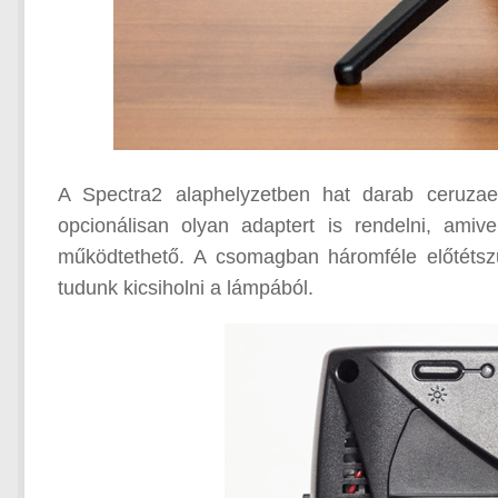
A Spectra2 alaphelyzetben hat darab ceruzae
opcionálisan olyan adaptert is rendelni, amiv
működtethető. A csomagban háromféle előtétszű
tudunk kicsiholni a lámpából.