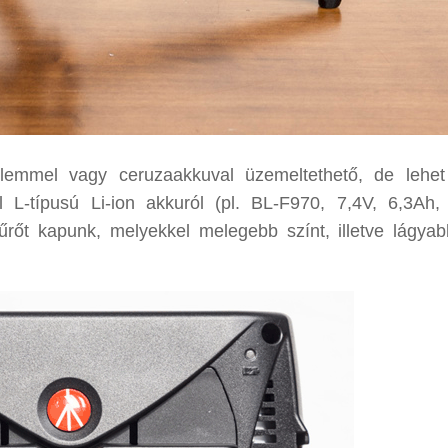
lemmel vagy ceruzaakkuval üzemeltethető, de lehe
el L-típusú Li-ion akkuról (pl. BL-F970, 7,4V, 6,3Ah
rőt kapunk, melyekkel melegebb színt, illetve lágyab