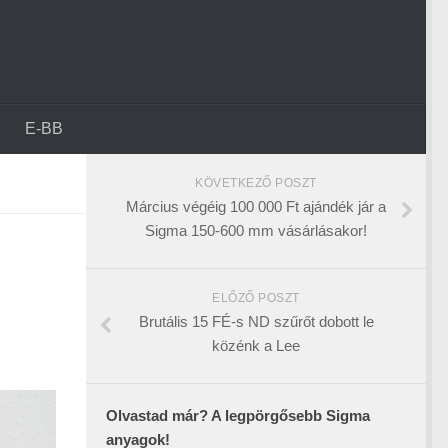
E-BB
KÖVETKEZŐ POSZT
Március végéig 100 000 Ft ajándék jár a
Sigma 150-600 mm vásárlásakor!
ELŐZŐ POSZT
Brutális 15 FÉ-s ND szűrőt dobott le
közénk a Lee
Olvastad már? A legpörgősebb Sigma
anyagok!