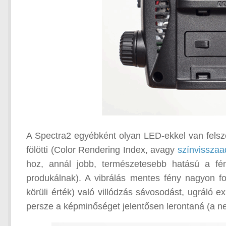
A Spectra2 egyébként olyan LED-ekkel van felsz
fölötti (Color Rendering Index, avagy
színvisszaa
hoz, annál jobb, természetesebb hatású a fény
produkálnak). A vibrálás mentes fény nagyon fo
körüli érték) való villódzás sávosodást, ugráló ex
persze a képminőséget jelentősen lerontaná (a ne