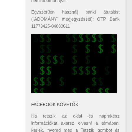
némi adománnyal:
Egyszerűen használj banki átutalást
("ADOMÁNY" megjegyzéssel): OTP Bank
11773425-04680611
FACEBOOK KÖVETŐK
Ha tetszik az oldal és naprakész
információkat akarsz olvasni a témában,
kérlek, nyomd meg a Tetszik gombot és