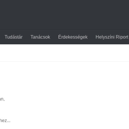
Tudástár
Tanácsok
Érdekességek
Helyszíni Riport
an,
hez...