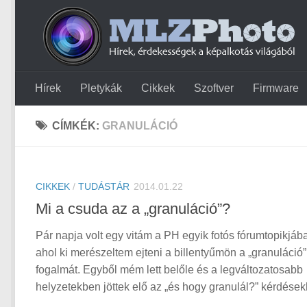
Hírek
Pletykák
Cikkek
Szoftver
Firmware
CÍMKÉK:
GRANULÁCIÓ
CIKKEK
/
TUDÁSTÁR
2014.01.22
Mi a csuda az a „granuláció”?
Pár napja volt egy vitám a PH egyik fotós fórumtopikjáb
ahol ki merészeltem ejteni a billentyűmön a „granuláció”
fogalmát. Egyből mém lett belőle és a legváltozatosabb
helyzetekben jöttek elő az „és hogy granulál?” kérdések