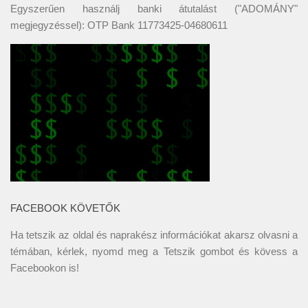
Egyszerűen használj banki átutalást ("ADOMÁNY"
megjegyzéssel): OTP Bank 11773425-04680611
FACEBOOK KÖVETŐK
Ha tetszik az oldal és naprakész információkat akarsz olvasni a
témában, kérlek, nyomd meg a Tetszik gombot és kövess a
Facebookon
is!