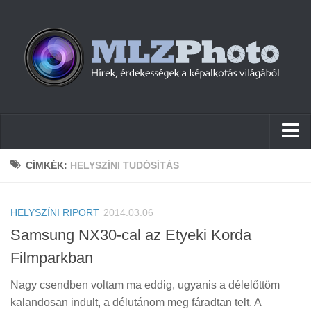
Hírek
CÍMKÉK:
HELYSZÍNI TUDÓSÍTÁS
Pletykák
HELYSZÍNI RIPORT
Cikkek
2014.03.06
Samsung NX30-cal az Etyeki Korda
Szoftver
Filmparkban
Firmware
Nagy csendben voltam ma eddig, ugyanis a délelőttöm
Tudástár
kalandosan indult, a délutánom meg fáradtan telt. A