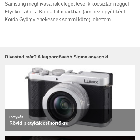
Tanácsok
Samsung meghívásának eleget téve, kikocsiztam reggel
Etyekre, ahol a Korda Filmparkban (amihez egyébként
Érdekességek
Korda György énekesnek semmi köze) lehettem...
Helyszíni Riport
E-BB
Olvastad már? A legpörgősebb Sigma anyagok!