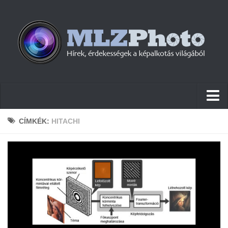
Hírek
CÍMKÉK:
HITACHI
Pletykák
Cikkek
Szoftver
Firmware
Tudástár