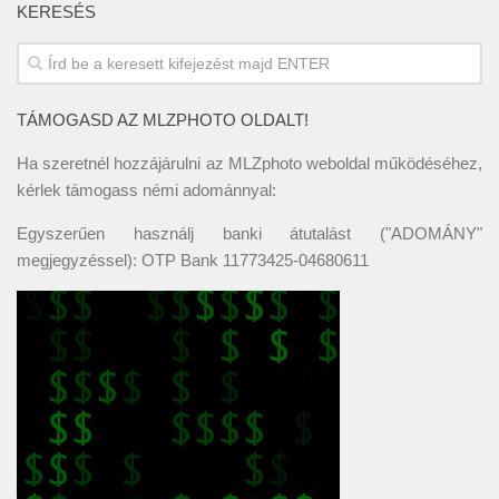
KERESÉS
TÁMOGASD AZ MLZPHOTO OLDALT!
Ha szeretnél hozzájárulni az MLZphoto weboldal működéséhez,
kérlek támogass némi adománnyal:
Egyszerűen használj banki átutalást ("ADOMÁNY"
megjegyzéssel): OTP Bank 11773425-04680611