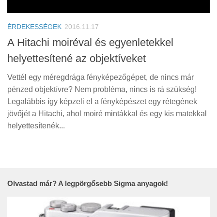
Tanácsok
Érdekességek
ÉRDEKESSÉGEK
2016.11.17
Helyszíni Riport
A Hitachi moiréval és egyenletekkel
helyettesítené az objektíveket
E-BB
Vettél egy méregdrága fényképezőgépet, de nincs már
pénzed objektívre? Nem probléma, nincs is rá szükség!
Legalábbis így képzeli el a fényképészet egy rétegének
jövőjét a Hitachi, ahol moiré mintákkal és egy kis matekkal
helyettesítenék...
Olvastad már? A legpörgősebb Sigma anyagok!