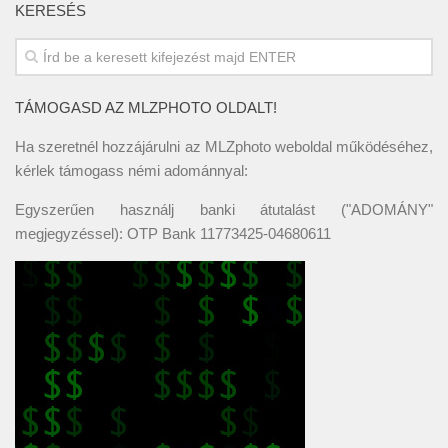
KERESÉS
TÁMOGASD AZ MLZPHOTO OLDALT!
Ha szeretnél hozzájárulni az MLZphoto weboldal működéséhez,
kérlek támogass némi adománnyal:
Egyszerűen használj banki átutalást ("ADOMÁNY"
megjegyzéssel): OTP Bank 11773425-04680611