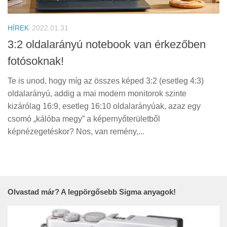
Tanácsok
Érdekességek
HÍREK
2022.01.31
Helyszíni Riport
3:2 oldalarányú notebook van érkezőben
fotósoknak!
E-BB
Te is unod, hogy míg az összes képed 3:2 (esetleg 4:3)
oldalarányú, addig a mai modern monitorok szinte
kizárólag 16:9, esetleg 16:10 oldalarányúak, azaz egy
csomó „kálóba megy” a képernyőterületből
képnézegetéskor? Nos, van remény,...
Olvastad már? A legpörgősebb Sigma anyagok!