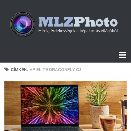
Hírek
CÍMKÉK:
HP ELITE DRAGONFLY G3
Pletykák
Cikkek
Szoftver
Firmware
Tudástár