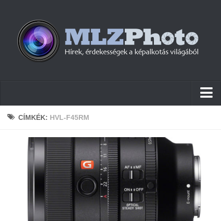
Hírek
CÍMKÉK:
HVL-F45RM
Pletykák
Cikkek
Szoftver
Firmware
Tudástár