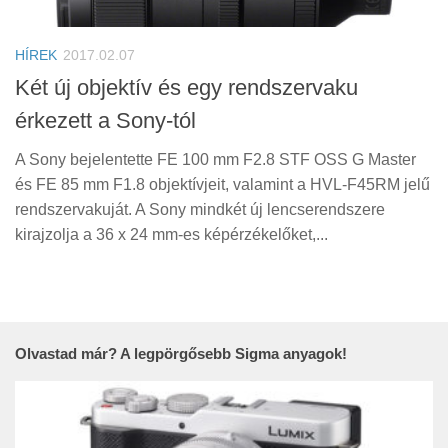
Tanácsok
Érdekességek
HÍREK
2017.02.07
Helyszíni Riport
Két új objektív és egy rendszervaku
érkezett a Sony-tól
E-BB
A Sony bejelentette FE 100 mm F2.8 STF OSS G Master
és FE 85 mm F1.8 objektívjeit, valamint a HVL-F45RM jelű
rendszervakuját. A Sony mindkét új lencserendszere
kirajzolja a 36 x 24 mm-es képérzékelőket,...
Olvastad már? A legpörgősebb Sigma anyagok!