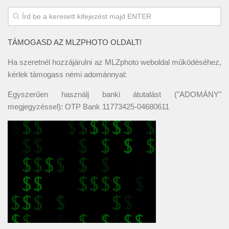
TÁMOGASD AZ MLZPHOTO OLDALT!
Ha szeretnél hozzájárulni az MLZphoto weboldal működéséhez,
kérlek támogass némi adománnyal:
Egyszerűen használj banki átutalást ("ADOMÁNY"
megjegyzéssel): OTP Bank 11773425-04680611