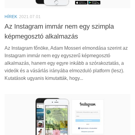
Tanácsok
Érdekességek
HÍREK
2021.07.01
Helyszíni Riport
Az Instagram immár nem egy szimpla
képmegosztó alkalmazás
E-BB
Az Instagram főnöke, Adam Mosseri elmondása szerint az
Instagram immár nem egy egyszerű képmegosztó
alkalmazás, hanem egy egyre inkább a szórakoztatás, a
videók és a vásárlás irányába elmozduló platform (lesz).
Kutatások ugyanis kimutatták, hogy...