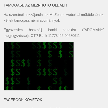
TÁMOGASD AZ MLZPHOTO OLDALT!
Ha szeretnél hozzájárulni az MLZphoto weboldal működéséhez,
kérlek támogass némi adománnyal:
Egyszerűen használj banki átutalást ("ADOMÁNY"
megjegyzéssel): OTP Bank 11773425-04680611
FACEBOOK KÖVETŐK