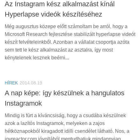
Az Instagram kész alkalmazást kínál
Hyperlapse videók készítéséhez
Még augusztus közepe előtt számoltam be arról, hogy a
Microsoft Research fejlesztése stabilizált hyperlapse videót
készít felvételeinkből. Azonban a vállalat csoportja azóta
sem tett le kész alkalmazást az asztalra, így most
kénytelenek lesznek beérni...
HÍREK
2014.08.19
A nap képe: így készülnek a hangulatos
Instagramok
Mindig is fúrt a kíváncsiság, hogy a csudába készülnek
azok a lazítós Instagramok, melyeken a zajos
hétköznapokból kiragadott idilli csendélet látható. Nos, a
joyreactor.com jóvoltából megtudhatjuk mindannyian,