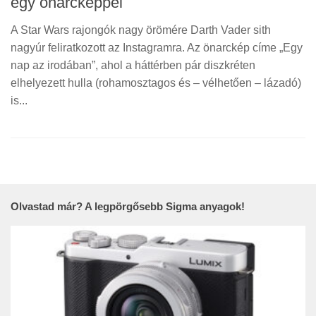
egy önarcképpel
A Star Wars rajongók nagy örömére Darth Vader sith
nagyúr feliratkozott az Instagramra. Az önarckép címe „Egy
nap az irodában”, ahol a háttérben pár diszkréten
elhelyezett hulla (rohamosztagos és – vélhetően – lázadó)
is...
Olvastad már? A legpörgősebb Sigma anyagok!