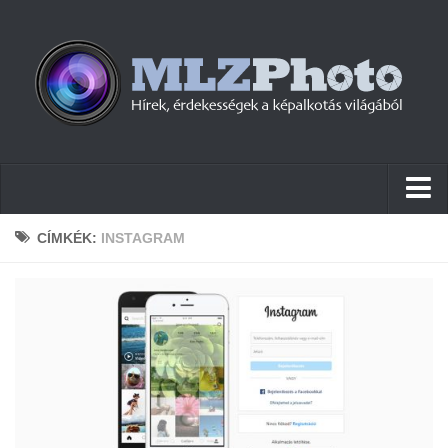
Hírek
CÍMKÉK:
INSTAGRAM
Pletykák
Cikkek
Szoftver
Firmware
Tudástár