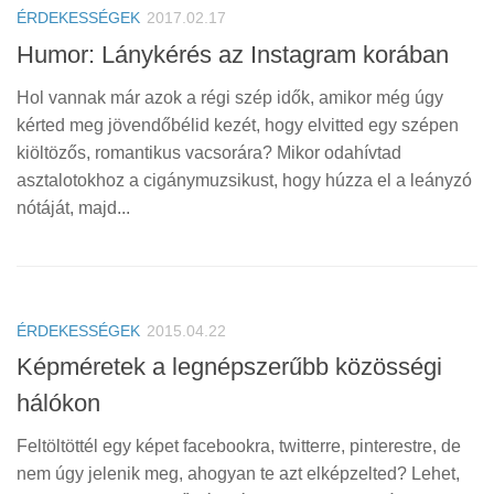
ÉRDEKESSÉGEK
2017.02.17
Humor: Lánykérés az Instagram korában
Hol vannak már azok a régi szép idők, amikor még úgy
kérted meg jövendőbélid kezét, hogy elvitted egy szépen
kiöltözős, romantikus vacsorára? Mikor odahívtad
asztalotokhoz a cigánymuzsikust, hogy húzza el a leányzó
nótáját, majd...
ÉRDEKESSÉGEK
2015.04.22
Képméretek a legnépszerűbb közösségi
hálókon
Feltöltöttél egy képet facebookra, twitterre, pinterestre, de
nem úgy jelenik meg, ahogyan te azt elképzelted? Lehet,