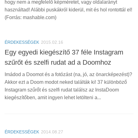
hogy nem a megfelelő képméretet, vagy oldalarányt
használtad! Alábbi puskákról kiderül, mit és hol rontottál el!
(Forrás: mashable.com)
ÉRDEKESSÉGEK
2015.02.16
Egy egyedi kiegészítő 37 féle Instagram
szűrőt és szelfi rudat ad a Doomhoz
Imádod a Doomot és a fotózást (na, jó, az önarcképezést)?
Akkor ezt a Doom modot neked találták ki! 37 különböző
Instagram szűrőt és szelfi rudat találsz az InstaDoom
kiegészítőben, amit ingyen lehet letölteni a...
ÉRDEKESSÉGEK
2014.08.27