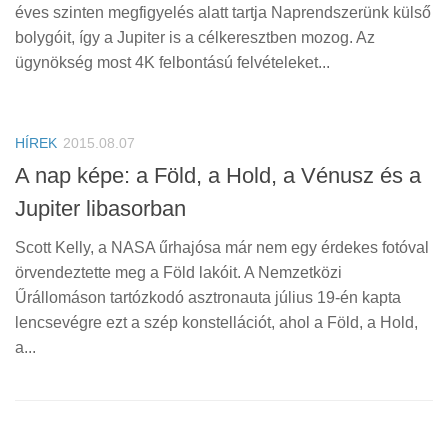
Tanácsok
éves szinten megfigyelés alatt tartja Naprendszerünk külső
bolygóit, így a Jupiter is a célkeresztben mozog. Az
Érdekességek
ügynökség most 4K felbontású felvételeket...
Helyszíni Riport
E-BB
HÍREK
2015.08.07
A nap képe: a Föld, a Hold, a Vénusz és a
Jupiter libasorban
Scott Kelly, a NASA űrhajósa már nem egy érdekes fotóval
örvendeztette meg a Föld lakóit. A Nemzetközi
Űrállomáson tartózkodó asztronauta július 19-én kapta
lencsevégre ezt a szép konstellációt, ahol a Föld, a Hold,
a...