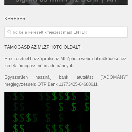
KERESÉS
TÁMOGASD AZ MLZPHOTO OLDALT!
Ha szeretnél hozzájárulni az MLZphoto weboldal működéséhez,
kérlek támogass némi adománnyal:
Egyszerűen használj banki átutalást ("ADOMÁNY"
megjegyzéssel): OTP Bank 11773425-04680611