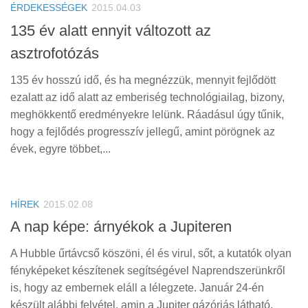
ÉRDEKESSÉGEK
2015.04.03
135 év alatt ennyit változott az
asztrofotózás
135 év hosszú idő, és ha megnézzük, mennyit fejlődött
ezalatt az idő alatt az emberiség technológiailag, bizony,
meghökkentő eredményekre lelünk. Ráadásul úgy tűnik,
hogy a fejlődés progresszív jellegű, amint pörögnek az
évek, egyre többet,...
HÍREK
2015.02.08
A nap képe: árnyékok a Jupiteren
A Hubble űrtávcső köszöni, él és virul, sőt, a kutatók olyan
fényképeket készítenek segítségével Naprendszerünkről
is, hogy az embernek eláll a lélegzete. Január 24-én
készült alábbi felvétel, amin a Jupiter gázóriás látható,