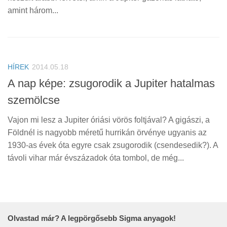
amint három...
HÍREK
2014.05.18
A nap képe: zsugorodik a Jupiter hatalmas
szemölcse
Vajon mi lesz a Jupiter óriási vörös foltjával? A gigászi, a
Földnél is nagyobb méretű hurrikán örvénye ugyanis az
1930-as évek óta egyre csak zsugorodik (csendesedik?). A
távoli vihar már évszázadok óta tombol, de még...
Olvastad már? A legpörgősebb Sigma anyagok!