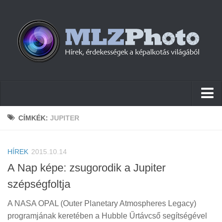
Hírek
CÍMKÉK:
JUPITER
Pletykák
HÍREK
Cikkek
2015.10.14
A Nap képe: zsugorodik a Jupiter
Szoftver
szépségfoltja
Firmware
A NASA OPAL (Outer Planetary Atmospheres Legacy)
Tudástár
programjának keretében a Hubble Űrtávcső segítségével