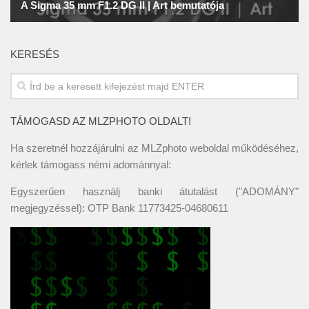
KERESÉS
TÁMOGASD AZ MLZPHOTO OLDALT!
Ha szeretnél hozzájárulni az MLZphoto weboldal működéséhez,
kérlek támogass némi adománnyal:
Egyszerűen használj banki átutalást ("ADOMÁNY"
megjegyzéssel): OTP Bank 11773425-04680611