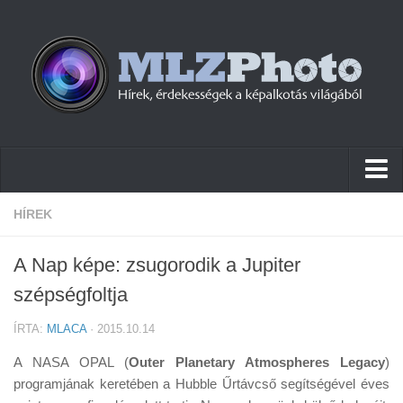
Hírek
HÍREK
Pletykák
A Nap képe: zsugorodik a Jupiter
Cikkek
szépségfoltja
Szoftver
ÍRTA:
MLACA
· 2015.10.14
Firmware
A NASA OPAL (
Outer Planetary Atmospheres Legacy
)
Tudástár
programjának keretében a Hubble Űrtávcső segítségével éves