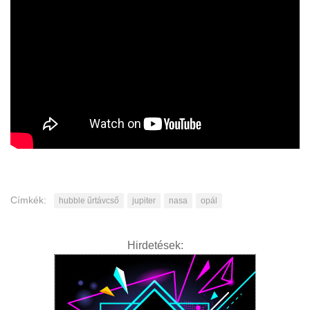
Címkék:
hubble űrtávcső
jupiter
nasa
opál
Hirdetések: