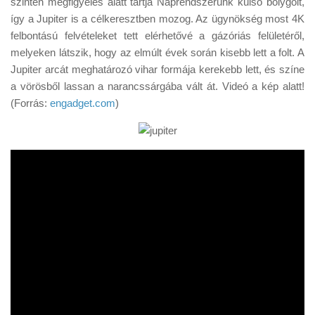
szinten megfigyelés alatt tartja Naprendszerünk külső bolygóit,
Tanácsok
így a Jupiter is a célkeresztben mozog. Az ügynökség most 4K
Érdekességek
felbontású felvételeket tett elérhetővé a gázóriás felületéről,
melyeken látszik, hogy az elmúlt évek során kisebb lett a folt. A
Helyszíni Riport
Jupiter arcát meghatározó vihar formája kerekebb lett, és színe
E-BB
a vörösből lassan a narancssárgába vált át. Videó a kép alatt!
(Forrás:
engadget.com
)