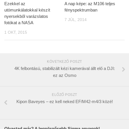
Ezekkel az
A nap képe: az M106 teljes
utómunkálatokkal készít
fényspektrumban
nyersekből varázslatos
7 JÚL, 2014
fotókat a NASA
1 OKT, 2015
KÖVETKEZŐ POSZT
4K felbontású, stabilizált kézi kamerával állt elő a DJI:
ez az Osmo
ELŐZŐ POSZT
Kipon Baveyes – ez kell neked EF/M42-m4/3 közé!
Olvastad már? A legpörgősebb Sigma anyagok!