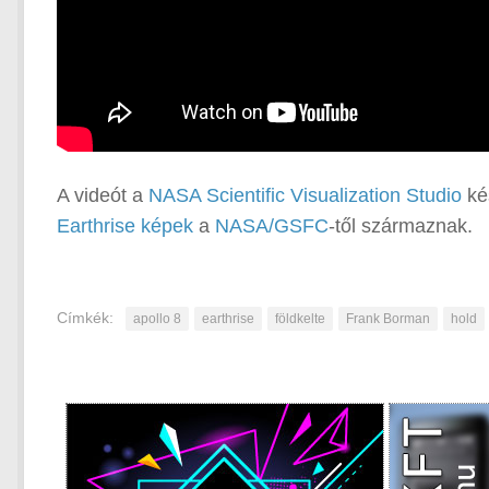
A videót a
NASA Scientific Visualization Studio
kés
Earthrise képek
a
NASA/GSFC
-től származnak.
Címkék:
apollo 8
earthrise
földkelte
Frank Borman
hold