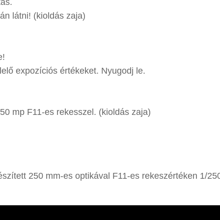
tás.
án látni! (kioldás zaja)
e!
elelő expozíciós értékeket. Nyugodj le.
50 mp F11-es rekesszel. (kioldás zaja)
készített 250 mm-es optikával F11-es rekeszértéken 1/25