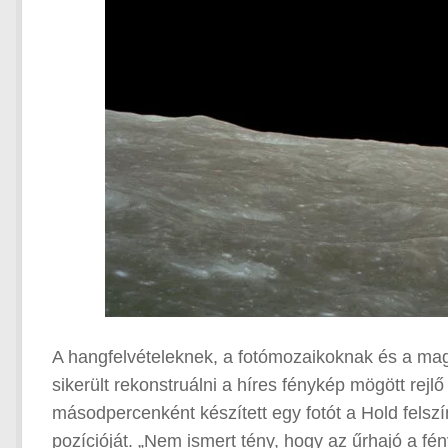
A hangfelvételeknek, a fotómozaikoknak és a m
sikerült rekonstruálni a híres fénykép mögött rejlő 
másodpercenként készített egy fotót a Hold felsz
pozícióját. „Nem ismert tény, hogy az űrhajó a fén