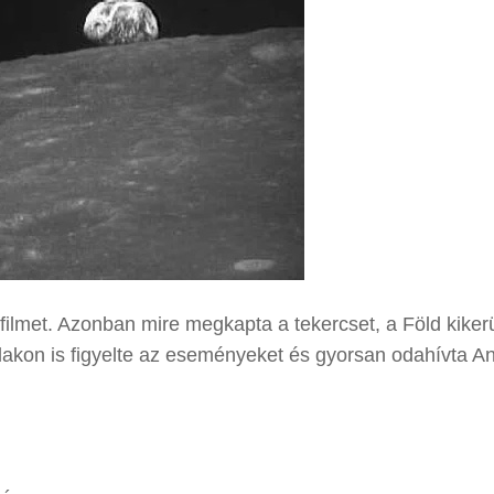
filmet. Azonban mire megkapta a tekercset, a Föld kikerü
akon is figyelte az eseményeket és gyorsan odahívta An