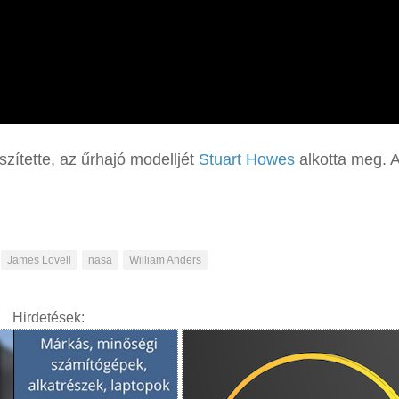
zítette, az űrhajó modelljét
Stuart Howes
alkotta meg. 
James Lovell
nasa
William Anders
Hirdetések: