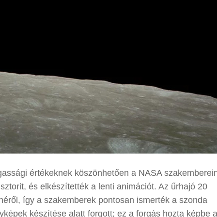
agassági értékeknek köszönhetően a NASA szakemberei
sztorit, és elkészítették a lenti animációt. Az űrhajó 20
ínéről, így a szakemberek pontosan ismerték a szonda
yképek készítése alatt forgott; ez a forgás hozta képbe 