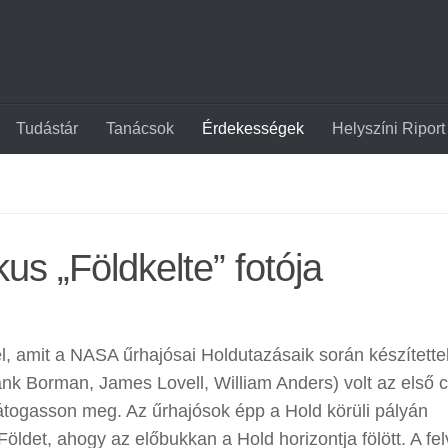
Tudástár
Tanácsok
Érdekességek
Helyszíni Riport
us „Földkelte” fotója
tel, amit a NASA űrhajósai Holdutazásaik során készítette
k Borman, James Lovell, William Anders) volt az első c
látogasson meg. Az űrhajósok épp a Hold körüli pályán
öldet, ahogy az előbukkan a Hold horizontja fölött. A fel