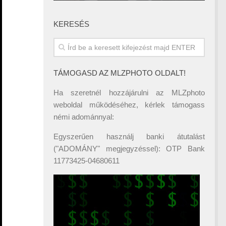
KERESÉS
TÁMOGASD AZ MLZPHOTO OLDALT!
Ha szeretnél hozzájárulni az MLZphoto
weboldal működéséhez, kérlek támogass
némi adománnyal:
Egyszerűen használj banki átutalást
("ADOMÁNY" megjegyzéssel): OTP Bank
11773425-04680611