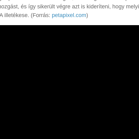
zgást, és így sikerült végre azt is kideríteni, hogy mely
A illetékese. (Forrás:
petapixel.com
)