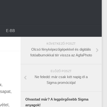
E-BB
KÖVETKEZŐ POSZT
Olcsó fényképezőgépekkel és digitális
fotóalbumokkal tér vissza az AgfaPhoto
ELŐZŐ POSZT
Ne feledd: már csak két napig él a
Sigma promóciója!
k.
sapat,
Olvastad már? A legpörgősebb Sigma
vétel,
anyagok!