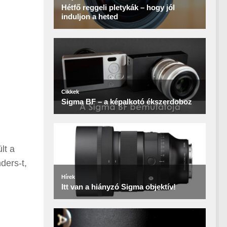
lt a
ders-t,