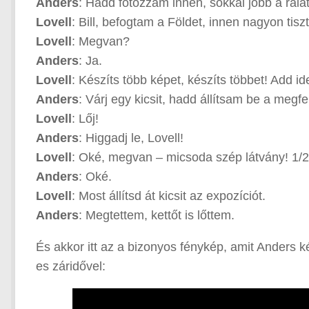
Anders
: Hadd fotózzam innen, sokkal jobb a rálá
Lovell
: Bill, befogtam a Földet, innen nagyon tiszt
Lovell
: Megvan?
Anders
: Ja.
Lovell
: Készíts több képet, készíts többet! Add id
Anders
: Várj egy kicsit, hadd állítsam be a megf
Lovell
: Lőj!
Anders
: Higgadj le, Lovell!
Lovell
: Oké, megvan – micsoda szép látvány! 1/2
Anders
: Oké.
Lovell
: Most állítsd át kicsit az expozíciót.
Anders
: Megtettem, kettőt is lőttem.
És akkor itt az a bizonyos fénykép, amit Anders 
es záridővel: