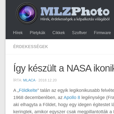
Hírek
Pletykák
Cikkek
Szoftver
Firmware
ÉRDEKESSÉGEK
Így készült a NASA ikonik
ÍRTA:
MLACA
· 2018.12.20
A „
Földkelte
” talán az egyik legikonikusabb felvé
1968 decemberében, az
Apollo 8
legénysége (Fran
aki elhagyta a Földet, hogy egy idegen égitestet 
keringtek, amikor egyszer csak megpillantották a F