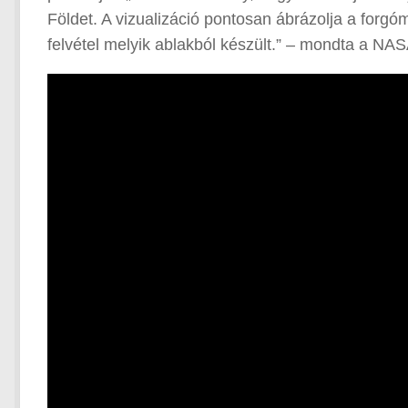
Földet. A vizualizáció pontosan ábrázolja a forgómo
felvétel melyik ablakból készült.” – mondta a NAS