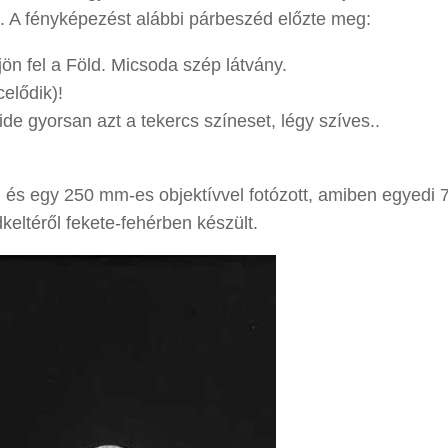
t. A fényképezést alábbi párbeszéd előzte meg:
jön fel a Föld. Micsoda szép látvány.
celődik)!
ide gyorsan azt a tekercs színeset, légy szíves..
és egy 250 mm-es objektívvel fotózott, amiben egyedi
keltéről fekete-fehérben készült.