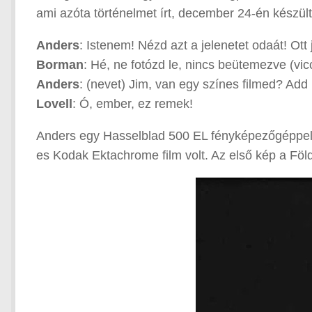
ami azóta történelmet írt, december 24-én készül
Anders
: Istenem! Nézd azt a jelenetet odaát! Ott 
Borman
: Hé, ne fotózd le, nincs beütemezve (vic
Anders
: (nevet) Jim, van egy színes filmed? Add 
Lovell
: Ó, ember, ez remek!
Anders egy Hasselblad 500 EL fényképezőgéppel 
es Kodak Ektachrome film volt. Az első kép a Föld