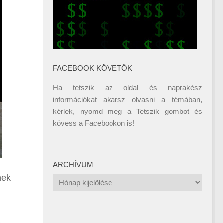
FACEBOOK KÖVETŐK
Ha tetszik az oldal és naprakész
információkat akarsz olvasni a témában,
kérlek, nyomd meg a Tetszik gombot és
kövess a
Facebookon
is!
ARCHÍVUM
nek
Archívum
a