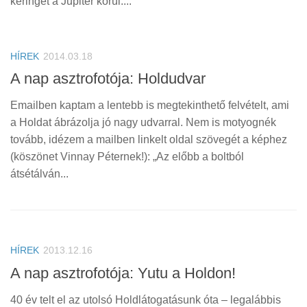
keringet a Jupiter körül....
HÍREK
2014.03.18
A nap asztrofotója: Holdudvar
Emailben kaptam a lentebb is megtekinthető felvételt, ami
a Holdat ábrázolja jó nagy udvarral. Nem is motyognék
tovább, idézem a mailben linkelt oldal szövegét a képhez
(köszönet Vinnay Péternek!): „Az előbb a boltból
átsétálván...
HÍREK
2013.12.16
A nap asztrofotója: Yutu a Holdon!
40 év telt el az utolsó Holdlátogatásunk óta – legalábbis