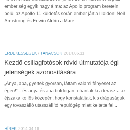
emberiség egyik nagy álma: az Apollo program keretein
belül az Apollo-11 küldetés során ember járt a Holdon! Neil
Armstrong és Edwin Aldrin a Mare...
ÉRDEKESSÉGEK
/
TANÁCSOK
2014.06.11
Kezdő csillagfotósok rövid útmutatója égi
jelenségek azonosítására
„Anya, apa, gyertek gyorsan, láttam valami fényeset az
égen!” – és anya és apa boldogan rohantak ki a teraszra az
éjszaka kellős közepén, hogy konstatálják, kis drágaságuk
egy tovaszálló utasszállító repülőgép miatt keltette fel...
HÍREK
2014.04.16