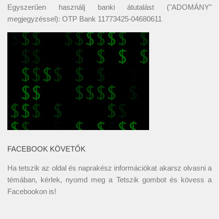
Egyszerűen használj banki átutalást ("ADOMÁNY"
megjegyzéssel): OTP Bank 11773425-04680611
FACEBOOK KÖVETŐK
Ha tetszik az oldal és naprakész információkat akarsz olvasni a
témában, kérlek, nyomd meg a Tetszik gombot és kövess a
Facebookon
is!