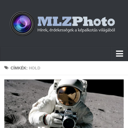
Hírek
CÍMKÉK:
HOLD
Pletykák
Cikkek
Szoftver
Firmware
Tudástár