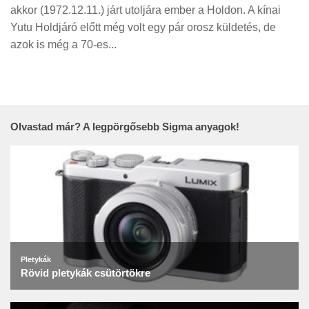
akkor (1972.12.11.) járt utoljára ember a Holdon. A kínai
Yutu Holdjáró előtt még volt egy pár orosz küldetés, de
azok is még a 70-es...
Olvastad már? A legpörgősebb Sigma anyagok!