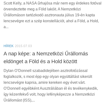
Scott Kelly, a NASA űrhajósa már nem egy érdekes fotóval
örvendeztette meg a Föld lakóit. A Nemzetközi
Űrállomáson tartózkodó asztronauta július 19-én kapta
lencsevégre ezt a szép konstellációt, ahol a Föld, a Hold,
a...
HÍREK
2015.07.03
A nap képe: a Nemzetközi Űrállomás
eldönget a Föld és a Hold között
Dylan O’Donnell szabadidejében asztrofotózással
foglalkozik, s most épp egy olyan együttállást sikerült
lencsevégre kapnia, amire kereken egy évet várt.
O’Donnell egyébként Ausztráliában él és tevékenykedik,
így kézenfekvő volt, hogy lefényképezze a Nemzetközi
Űrállomást (ISS),...