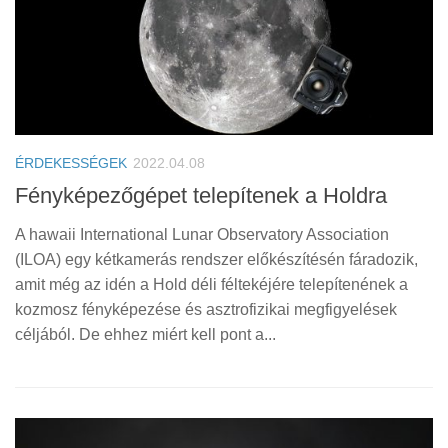
ÉRDEKESSÉGEK
2022.04.08
Fényképezőgépet telepítenek a Holdra
A hawaii International Lunar Observatory Association
(ILOA) egy kétkamerás rendszer előkészítésén fáradozik,
amit még az idén a Hold déli féltekéjére telepítenének a
kozmosz fényképezése és asztrofizikai megfigyelések
céljából. De ehhez miért kell pont a...