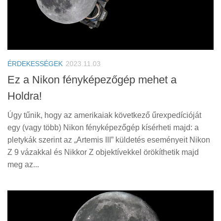
ÉRDEKESSÉGEK
2023.11.03
Ez a Nikon fényképezőgép mehet a
Holdra!
Úgy tűnik, hogy az amerikaiak következő űrexpedícióját
egy (vagy több) Nikon fényképezőgép kísérheti majd: a
pletykák szerint az „Artemis III” küldetés eseményeit Nikon
Z 9 vázakkal és Nikkor Z objektívekkel örökíthetik majd
meg az...