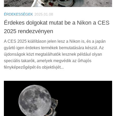
Tanácsok
Érdekességek
ÉRDEKESSÉGEK
2025.01.08
Helyszíni Riport
Érdekes dolgokat mutat be a Nikon a CES
2025 rendezvényen
E-BB
A CES 2025 kiállításon jelen lesz a Nikon is, és a japán
gyártó igen érdekes termékek bemutatására készül. Az
újdonságok közt megtalálhatók lesznek például olyan
speciális takarók, amelyek megvédik az űrhajós
fényképezőgépét és objektívjét...