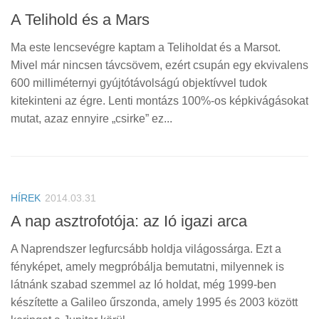
A Telihold és a Mars
Ma este lencsevégre kaptam a Teliholdat és a Marsot.
Mivel már nincsen távcsövem, ezért csupán egy ekvivalens
600 milliméternyi gyújtótávolságú objektívvel tudok
kitekinteni az égre. Lenti montázs 100%-os képkivágásokat
mutat, azaz ennyire „csirke” ez...
HÍREK
2014.03.31
A nap asztrofotója: az Ió igazi arca
A Naprendszer legfurcsább holdja világossárga. Ezt a
fényképet, amely megpróbálja bemutatni, milyennek is
látnánk szabad szemmel az Ió holdat, még 1999-ben
készítette a Galileo űrszonda, amely 1995 és 2003 között