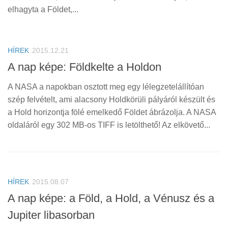
elhagyta a Földet,...
HÍREK
2015.12.21
A nap képe: Földkelte a Holdon
A NASA a napokban osztott meg egy lélegzetelállítóan
szép felvételt, ami alacsony Holdkörüli pályáról készült és
a Hold horizontja fölé emelkedő Földet ábrázolja. A NASA
oldaláról egy 302 MB-os TIFF is letölthető! Az elkövető...
HÍREK
2015.08.07
A nap képe: a Föld, a Hold, a Vénusz és a
Jupiter libasorban