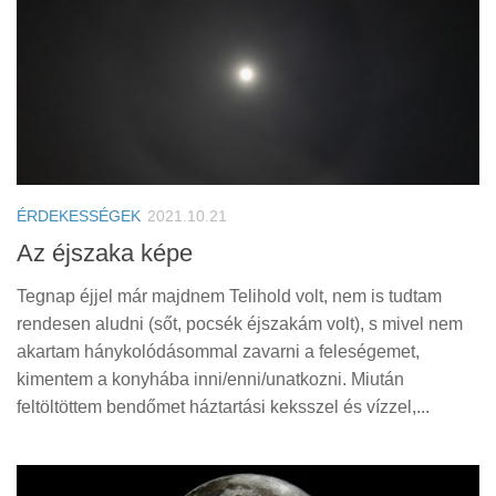
ÉRDEKESSÉGEK
2021.10.21
Az éjszaka képe
Tegnap éjjel már majdnem Telihold volt, nem is tudtam
rendesen aludni (sőt, pocsék éjszakám volt), s mivel nem
akartam hánykolódásommal zavarni a feleségemet,
kimentem a konyhába inni/enni/unatkozni. Miután
feltöltöttem bendőmet háztartási keksszel és vízzel,...