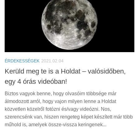
ÉRDEKESSÉGEK
2021.02.04
Kerüld meg te is a Holdat – valósidőben,
egy 4 órás videóban!
Biztos vagyok benne, hogy olvasóim többsége már
álmodozott arról, hogy vajon milyen lenne a Holdat
közvetlen közelről fotózni és/vagy videózni. Nos,
szerencsénk van, hiszen rengeteg képet készített már több
műhold is, amelyek össze-vissza keringenek...