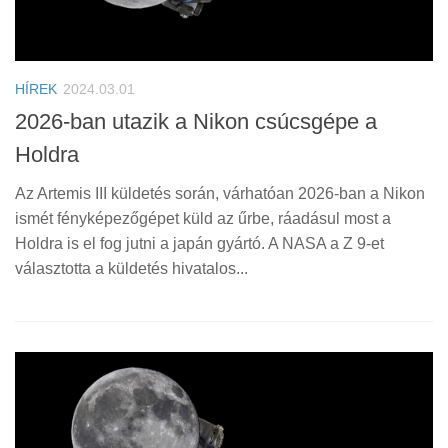
HÍREK
2024.03.01
2026-ban utazik a Nikon csúcsgépe a
Holdra
Az Artemis III küldetés során, várhatóan 2026-ban a Nikon
ismét fényképezőgépet küld az űrbe, ráadásul most a
Holdra is el fog jutni a japán gyártó. A NASA a Z 9-et
választotta a küldetés hivatalos...