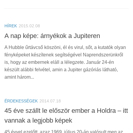
HÍREK
2015.02.08
A nap képe: árnyékok a Jupiteren
A Hubble űrtávcső köszöni, él és virul, sőt, a kutatók olyan
fényképeket készítenek segítségével Naprendszerünkről
is, hogy az embernek eláll a lélegzete. Január 24-én
készült alábbi felvétel, amin a Jupiter gázóriás látható,
amint három...
ÉRDEKESSÉGEK
2014.07.18
45 éve szállt le először ember a Holdra – itt
vannak a legjobb képek
45 évvel ezelőtt, azaz 1969. július 20-án valósult meg az