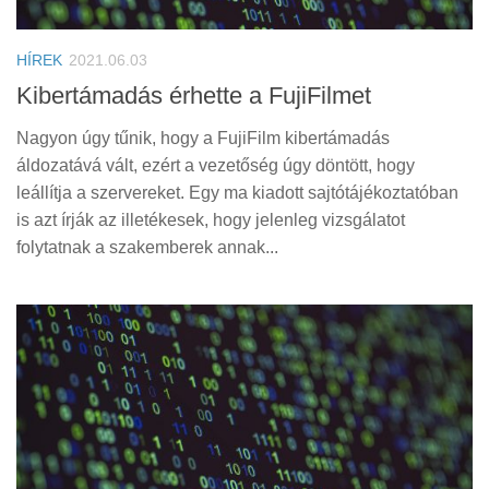
Tanácsok
Érdekességek
HÍREK
2021.06.03
Helyszíni Riport
Kibertámadás érhette a FujiFilmet
E-BB
Nagyon úgy tűnik, hogy a FujiFilm kibertámadás
áldozatává vált, ezért a vezetőség úgy döntött, hogy
leállítja a szervereket. Egy ma kiadott sajtótájékoztatóban
is azt írják az illetékesek, hogy jelenleg vizsgálatot
folytatnak a szakemberek annak...