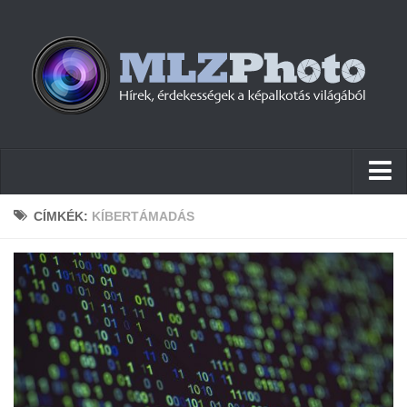
Hírek
CÍMKÉK:
KÍBERTÁMADÁS
Pletykák
Cikkek
Szoftver
Firmware
Tudástár