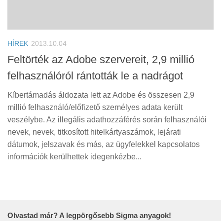
HÍREK
2013.10.04
Feltörték az Adobe szervereit, 2,9 millió
felhasználóról rántották le a nadrágot
Kíbertámadás áldozata lett az Adobe és összesen 2,9
millió felhasználó/előfizető személyes adata került
veszélybe. Az illegális adathozzáférés során felhasználói
nevek, nevek, titkosított hitelkártyaszámok, lejárati
dátumok, jelszavak és más, az ügyfelekkel kapcsolatos
információk kerülhettek idegenkézbe...
Olvastad már? A legpörgősebb Sigma anyagok!