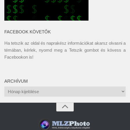
FACEBOOK KÖVETŐK
Ha tetszik az oldal és naprakész információkat akarsz olvasni a
témában, kérlek, nyomd meg a Tetszik gombot és kövess a
Facebookon
is!
ARCHÍVUM
Archívum