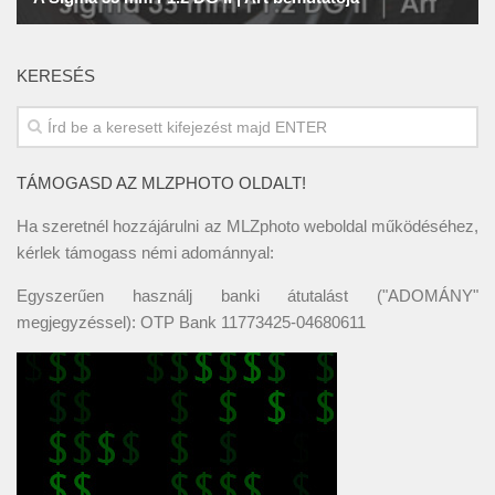
KERESÉS
TÁMOGASD AZ MLZPHOTO OLDALT!
Ha szeretnél hozzájárulni az MLZphoto weboldal működéséhez,
kérlek támogass némi adománnyal:
Egyszerűen használj banki átutalást ("ADOMÁNY"
megjegyzéssel): OTP Bank 11773425-04680611