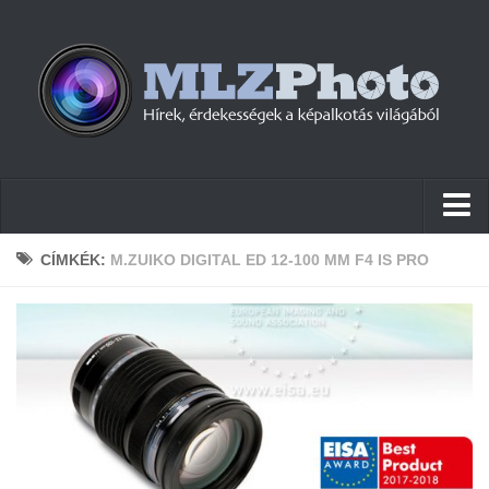
Hírek
CÍMKÉK:
M.ZUIKO DIGITAL ED 12-100 MM F4 IS PRO
Pletykák
Cikkek
Szoftver
Firmware
Tudástár