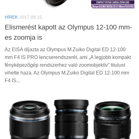
Tanácsok
Érdekességek
HÍREK
2017.08.15
Helyszíni Riport
Elismerést kapott az Olympus 12-100 mm-
es zoomja is
E-BB
Az EISA díjazta az Olympus M.Zuiko Digital ED 12-100
mm F4 IS PRO lencserendszerét, ami „A legjobb kompakt
fényképezőgép rendszerhez való zoomobjektív” titulust
vihette haza. Az Olympus M.Zuiko Digital ED 12-100 mm
F4 IS...