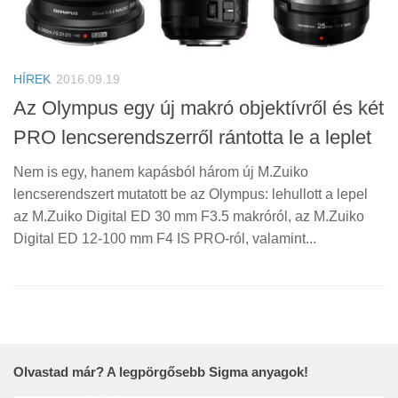
HÍREK
2016.09.19
Az Olympus egy új makró objektívről és két
PRO lencserendszerről rántotta le a leplet
Nem is egy, hanem kapásból három új M.Zuiko
lencserendszert mutatott be az Olympus: lehullott a lepel
az M.Zuiko Digital ED 30 mm F3.5 makróról, az M.Zuiko
Digital ED 12-100 mm F4 IS PRO-ról, valamint...
Olvastad már? A legpörgősebb Sigma anyagok!