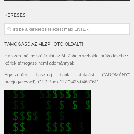
KERESÉS
TÁMOGASD AZ MLZPHOTO OLDALT!
Ha szeretnél hozzájárulni az MLZphoto weboldal működéséhez,
kérlek támogass némi adománnyal:
Egyszerűen használj banki átutalást ("ADOMÁNY"
megjegyzéssel): OTP Bank 11773425-04680611