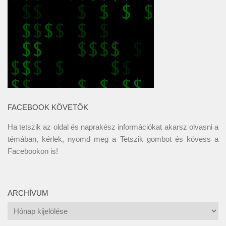
FACEBOOK KÖVETŐK
Ha tetszik az oldal és naprakész információkat akarsz olvasni a
témában, kérlek, nyomd meg a Tetszik gombot és kövess a
Facebookon
is!
ARCHÍVUM
Archívum