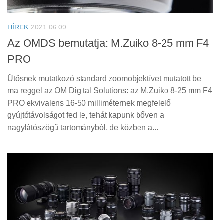
Tanácsok
Érdekességek
HÍREK
2021.06.09
Helyszíni Riport
Az OMDS bemutatja: M.Zuiko 8-25 mm F4
PRO
E-BB
Ütősnek mutatkozó standard zoomobjektívet mutatott be
ma reggel az OM Digital Solutions: az M.Zuiko 8-25 mm F4
PRO ekvivalens 16-50 milliméternek megfelelő
gyújtótávolságot fed le, tehát kapunk bőven a
nagylátószögű tartományból, de közben a...