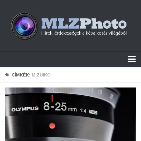
Hírek
CÍMKÉK:
M.ZUIKO
Pletykák
Cikkek
Szoftver
Firmware
Tudástár