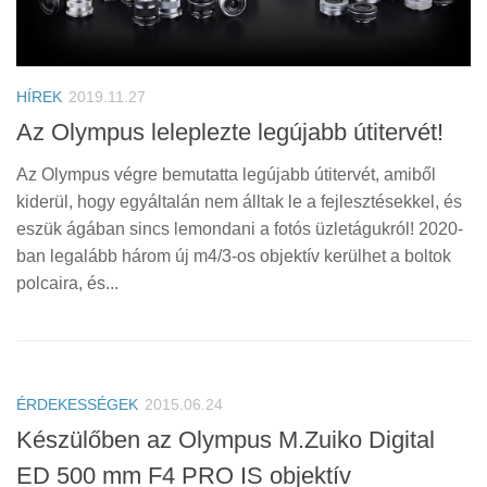
HÍREK
2019.11.27
Az Olympus leleplezte legújabb útitervét!
Az Olympus végre bemutatta legújabb útitervét, amiből
kiderül, hogy egyáltalán nem álltak le a fejlesztésekkel, és
eszük ágában sincs lemondani a fotós üzletágukról! 2020-
ban legalább három új m4/3-os objektív kerülhet a boltok
polcaira, és...
ÉRDEKESSÉGEK
2015.06.24
Készülőben az Olympus M.Zuiko Digital
ED 500 mm F4 PRO IS objektív