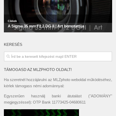
KERESÉS
TÁMOGASD AZ MLZPHOTO OLDALT!
Ha szeretnél hozzájárulni az MLZphoto weboldal működéséhez,
kérlek támogass némi adománnyal:
Egyszerűen használj banki átutalást ("ADOMÁNY"
megjegyzéssel): OTP Bank 11773425-04680611