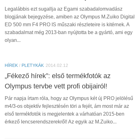
Legalábbis ezt sugallja az Egami szabadalomvadász
blogjának bejegyzése, amiben az Olympus M.Zuiko Digital
ED 500 mm F4 PRO IS műszaki részleteire is kitérnek. A
szabadalmat még 2013-ban nyújtotta be a gyártó, ami egy
olyan...
HÍREK
/
PLETYKÁK
2014.02.12
„Fékező hírek”: első termékfotók az
Olympus tervbe vett profi obijairól!
Pár napja írtam róla, hogy az Olympus két új PRO jelölésű
m4/3-os objektív fejlesztésén töri a fejét, ám most már az
első termékfotók is megjelentek a várhatóan 2015-ben
érkező lencserendszerekről! Az egyik az M.Zuiko...