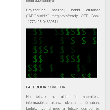
némi adománnyal:
Egyszerűen használj banki átutalást
("ADOMÁNY" megjegyzéssel): OTP Bank
11773425-04680611
FACEBOOK KÖVETŐK
Ha tetszik az oldal és naprakész
információkat akarsz olvasni a témában,
kérlek, nyomd meg a Tetszik gombot és