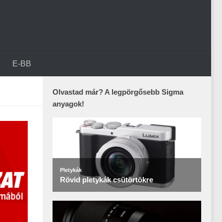
E-BB
Olvastad már? A legpörgősebb Sigma
anyagok!