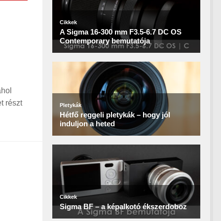
ahol
t részt