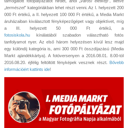
támogatott fotópályázatot hirdet, ahol „
városi életkép
”, illetve
Tanácsok
„
természet
” kategóriákban lehet részt venni. Az I. helyezett 200
Érdekességek
000 Ft értékű, a II. helyezett 100 000 Ft értékű, a Media Markt
áruházaiban kiválasztott fényképezőgépet vagy objektívet, míg
Helyszíni Riport
a III. helyezett 50 000 Ft értékű, a
E-BB
fotosiskola.hu
kínálatából szabadon választható fotós
tanfolyamot nyer. Az első három helyezésen kívül lesz majd
egy különdíj kategória is, ami 300 000 Ft összdíjazású (Media
Markt ajándékkártya). A fotóversenyen a 2016.08.01. 8.00-tól
2016.08.20. éjfélig feltöltött fényképek vesznek részt.
Bővebb
információért kattints ide
!