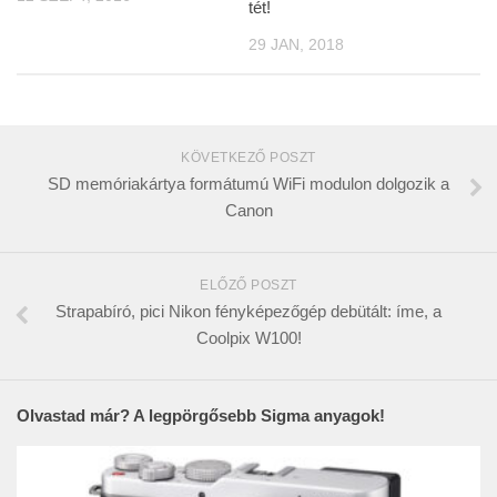
tét!
29 JAN, 2018
KÖVETKEZŐ POSZT
SD memóriakártya formátumú WiFi modulon dolgozik a
Canon
ELŐZŐ POSZT
Strapabíró, pici Nikon fényképezőgép debütált: íme, a
Coolpix W100!
Olvastad már? A legpörgősebb Sigma anyagok!