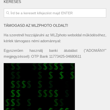
KERESÉS
TÁMOGASD AZ MLZPHOTO OLDALT!
Ha szeretnél hozzájárulni az MLZphoto weboldal működéséhez,
kérlek támogass némi adománnyal:
Egyszerűen használj banki átutalást ("ADOMÁNY"
megjegyzéssel): OTP Bank 11773425-04680611