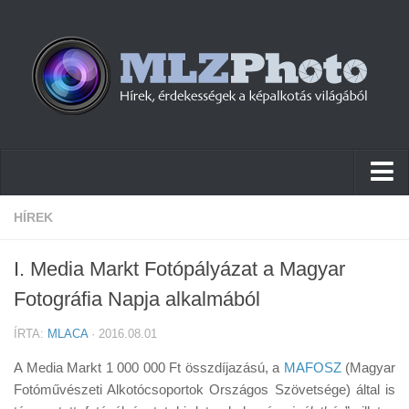
Hírek
HÍREK
Pletykák
I. Media Markt Fotópályázat a Magyar
Cikkek
Fotográfia Napja alkalmából
Szoftver
ÍRTA:
MLACA
· 2016.08.01
Firmware
A Media Markt 1 000 000 Ft összdíjazású, a
MAFOSZ
(Magyar
Tudástár
Fotóművészeti Alkotócsoportok Országos Szövetsége) által is