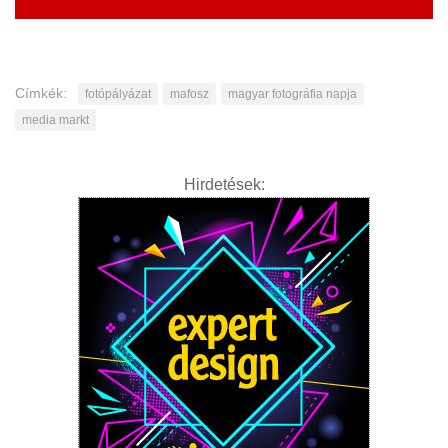
Címkék:
fotópályázat
mafosz
magyar fotográfia napja
media markt
Hirdetések: