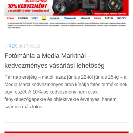
HÍREK
2017.06.22
Fotómánia a Media Marktnál –
kedvezményes vásárlási lehetőség
Pár nap erejéig – mától, azaz június 22-től június 25-ig – a
Media Markt kedvezményes áron kínálja fotós termékeinek
egy részét. A 10%-os kedvezmény nem csak
fényképezőgépekre és objektívekre érvényes, hanem
számos más fotós...