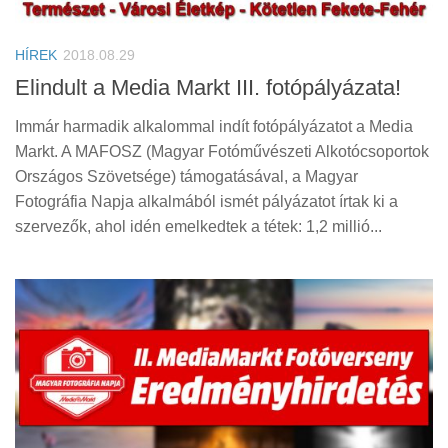
Tanácsok
Érdekességek
HÍREK
2018.08.29
Helyszíni Riport
Elindult a Media Markt III. fotópályázata!
E-BB
Immár harmadik alkalommal indít fotópályázatot a Media
Markt. A MAFOSZ (Magyar Fotóművészeti Alkotócsoportok
Országos Szövetsége) támogatásával, a Magyar
Fotográfia Napja alkalmából ismét pályázatot írtak ki a
szervezők, ahol idén emelkedtek a tétek: 1,2 millió...