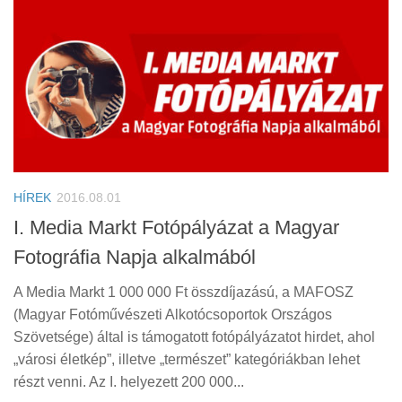
HÍREK
2016.08.01
I. Media Markt Fotópályázat a Magyar
Fotográfia Napja alkalmából
A Media Markt 1 000 000 Ft összdíjazású, a MAFOSZ
(Magyar Fotóművészeti Alkotócsoportok Országos
Szövetsége) által is támogatott fotópályázatot hirdet, ahol
„városi életkép”, illetve „természet” kategóriákban lehet
részt venni. Az I. helyezett 200 000...