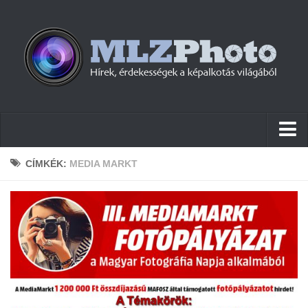
Hírek
CÍMKÉK:
MEDIA MARKT
Pletykák
Cikkek
Szoftver
Firmware
Tudástár