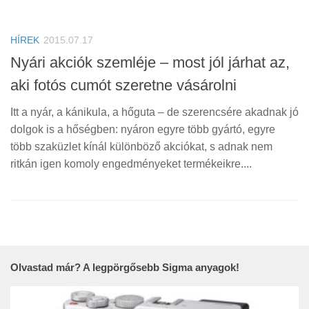
HÍREK
2015.07.17
Nyári akciók szemléje – most jól járhat az,
aki fotós cumót szeretne vásárolni
Itt a nyár, a kánikula, a hőguta – de szerencsére akadnak jó
dolgok is a hőségben: nyáron egyre több gyártó, egyre
több szaküzlet kínál különböző akciókat, s adnak nem
ritkán igen komoly engedményeket termékeikre....
Olvastad már? A legpörgősebb Sigma anyagok!