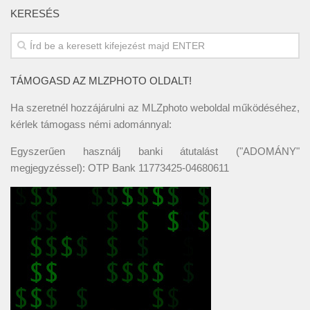
KERESÉS
TÁMOGASD AZ MLZPHOTO OLDALT!
Ha szeretnél hozzájárulni az MLZphoto weboldal működéséhez,
kérlek támogass némi adománnyal:
Egyszerűen használj banki átutalást ("ADOMÁNY"
megjegyzéssel): OTP Bank 11773425-04680611