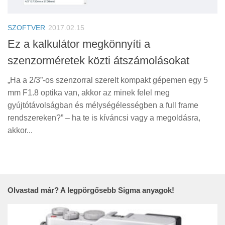
Tanácsok
Érdekességek
SZOFTVER
2017.02.15
Helyszíni Riport
Ez a kalkulátor megkönnyíti a
szenzorméretek közti átszámolásokat
E-BB
„Ha a 2/3”-os szenzorral szerelt kompakt gépemen egy 5
mm F1.8 optika van, akkor az minek felel meg
gyújtótávolságban és mélységélességben a full frame
rendszereken?” – ha te is kíváncsi vagy a megoldásra,
akkor...
Olvastad már? A legpörgősebb Sigma anyagok!