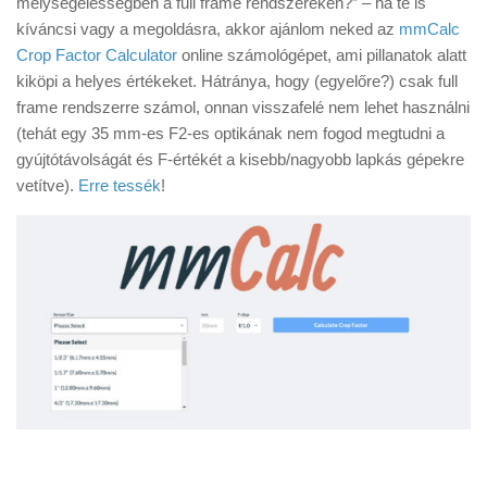
mélységélességben a full frame rendszereken?” – ha te is
Tanácsok
kíváncsi vagy a megoldásra, akkor ajánlom neked az
mmCalc
Érdekességek
Crop Factor Calculator
online számológépet, ami pillanatok alatt
kiköpi a helyes értékeket. Hátránya, hogy (egyelőre?) csak full
Helyszíni Riport
frame rendszerre számol, onnan visszafelé nem lehet használni
E-BB
(tehát egy 35 mm-es F2-es optikának nem fogod megtudni a
gyújtótávolságát és F-értékét a kisebb/nagyobb lapkás gépekre
vetítve).
Erre tessék
!