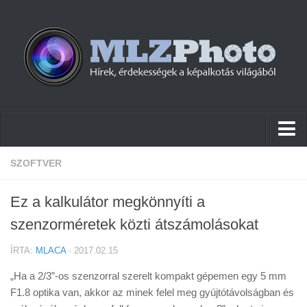
Hírek
SZOFTVER
Pletykák
Ez a kalkulátor megkönnyíti a
Cikkek
szenzorméretek közti átszámolásokat
Szoftver
ÍRTA:
MLACA
· 2017.02.15
Firmware
„Ha a 2/3”-os szenzorral szerelt kompakt gépemen egy 5 mm
Tudástár
F1.8 optika van, akkor az minek felel meg gyújtótávolságban és