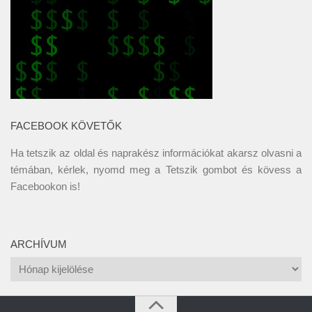
FACEBOOK KÖVETŐK
Ha tetszik az oldal és naprakész információkat akarsz olvasni a
témában, kérlek, nyomd meg a Tetszik gombot és kövess a
Facebookon
is!
ARCHÍVUM
Archívum