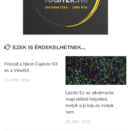
.
EZEK IS ÉRDEKELHETNEK...
Frissült a Nikon Capture NX
és a ViewNX
16 ÁPR, 2014
Lazíts! Ez az alkalmazás
majd eldönti helyetted,
melyik a jó kép és melyik
nem
25 JAN, 2023