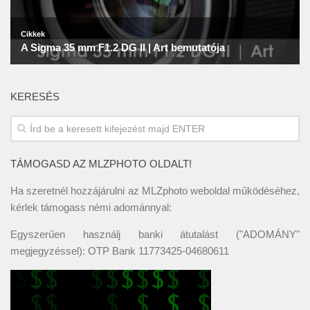
KERESÉS
TÁMOGASD AZ MLZPHOTO OLDALT!
Ha szeretnél hozzájárulni az MLZphoto weboldal működéséhez,
kérlek támogass némi adománnyal:
Egyszerűen használj banki átutalást ("ADOMÁNY"
megjegyzéssel): OTP Bank 11773425-04680611