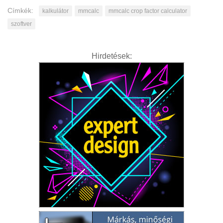
Címkék:
kalkulátor
mmcalc
mmcalc crop factor calculator
szoftver
Hirdetések: