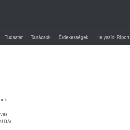
Tudástár
Tanácsok
Érdekességek
Helyszíni Riport
ynek
éves
a! Bár