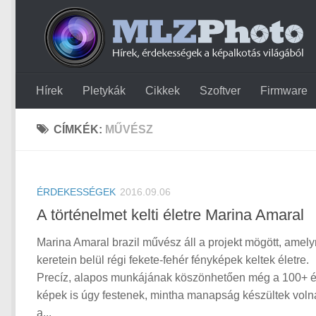
Hírek
Pletykák
Cikkek
Szoftver
Firmware
CÍMKÉK:
MŰVÉSZ
ÉRDEKESSÉGEK
2016.09.06
A történelmet kelti életre Marina Amaral
Marina Amaral brazil művész áll a projekt mögött, amel
keretein belül régi fekete-fehér fényképek keltek életre.
Precíz, alapos munkájának köszönhetően még a 100+ 
képek is úgy festenek, mintha manapság készültek voln
a...