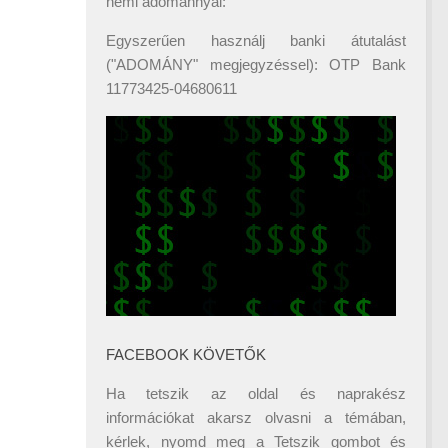
némi adománnyal:
Egyszerűen használj banki átutalást
("ADOMÁNY" megjegyzéssel): OTP Bank
11773425-04680611
FACEBOOK KÖVETŐK
Ha tetszik az oldal és naprakész
információkat akarsz olvasni a témában,
kérlek, nyomd meg a Tetszik gombot és