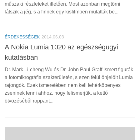
Tanácsok
műszaki részleteket illetően. Most azonban megtörni
látszik a jég, s a finnek egy kisfilmben mutatták be...
Érdekességek
Helyszíni Riport
E-BB
ÉRDEKESSÉGEK
2014.06.03
A Nokia Lumia 1020 az egészségügyi
kutatásban
Dr. Mark Li-cheng Wu és Dr. John Paul Graff ismert figurák
a fotomikrográfia szakterületén, s ezen felül önjelölt Lumia
rajongók. Ezek ismeretében nem kell fehérköpenyes
zseninek lenni ahhoz, hogy felismerjük, a kettő
ötvözéséből roppant...