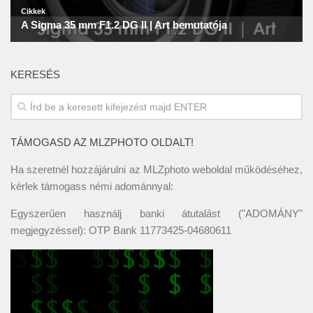
KERESÉS
TÁMOGASD AZ MLZPHOTO OLDALT!
Ha szeretnél hozzájárulni az MLZphoto weboldal működéséhez,
kérlek támogass némi adománnyal:
Egyszerűen használj banki átutalást ("ADOMÁNY"
megjegyzéssel): OTP Bank 11773425-04680611