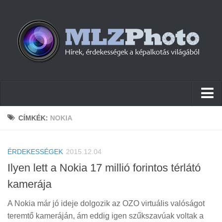
Hírek
CÍMKÉK:
NOKIA
Pletykák
ÉRDEKESSÉGEK
Cikkek
2015.12.04
Ilyen lett a Nokia 17 millió forintos térlátó
Szoftver
kamerája
Firmware
A Nokia már jó ideje dolgozik az OZO virtuális valóságot
Tudástár
teremtő kameráján, ám eddig igen szűkszavúak voltak a