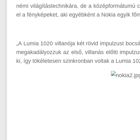
némi világítástechnikára, de a középformátumú
el a fényképeket, aki egyébként a Nokia egyik fő
„A Lumia 1020 villanója két rövid impulzust bocs
megakadályozzuk az első, villanás előtti impulz
ki, így tökéletesen szinkronban voltak a Lumia 10