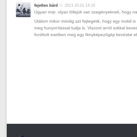
fejetlen bárd
2013.10.01 14:10
Ugyan már, olyan lófejük van szegényeknek, hogy n
Utálom mikor mindig azt fejtegetik, hogy egy mobil i
meg hunyorítással tudja is. Viszont arról sokkal kev
fordított esetben meg egy fényképezőgép kevésbé e