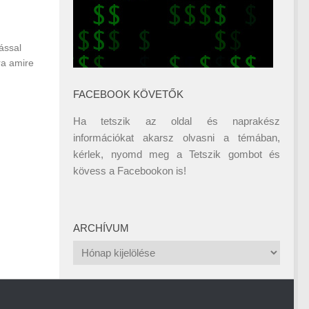
ással
ra amire
FACEBOOK KÖVETŐK
Ha tetszik az oldal és naprakész
információkat akarsz olvasni a témában,
kérlek, nyomd meg a Tetszik gombot és
kövess a
Facebookon
is!
ARCHÍVUM
Archívum