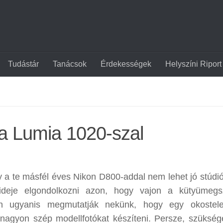
Tudástár
Tanácsok
Érdekességek
Helyszíni Riport
ia Lumia 1020-szal
gy a te másfél éves Nikon D800-addal nem lehet jó stúdió
deje elgondolkozni azon, hogy vajon a kütyümegsz
n ugyanis megmutatják nekünk, hogy egy okostelef
t nagyon szép modellfotókat készíteni. Persze, szükség