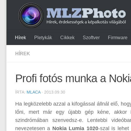
Hírek
Pletykák
Cikkek
Szoftver
Firmware
HÍREK
Profi fotós munka a Nok
ÍRTA:
MLACA
· 2013.09.30
Ha legközelebb azzal a kifogással állnál elő, ho
lőni, mert már egy újabb gép kéne, akkor i
szindrómában szenvedsz-e. Lentebbi videóba
nevezetesen a
Nokia Lumia 1020
-szal is lehe