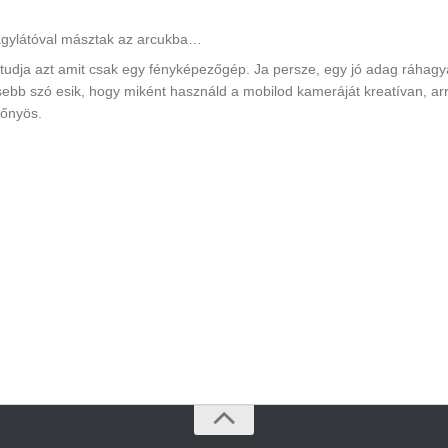
agylátóval másztak az arcukba…
s tudja azt amit csak egy fényképezőgép. Ja persze, egy jó adag ráhagy
esebb szó esik, hogy miként használd a mobilod kameráját kreatívan, ar
lőnyös.