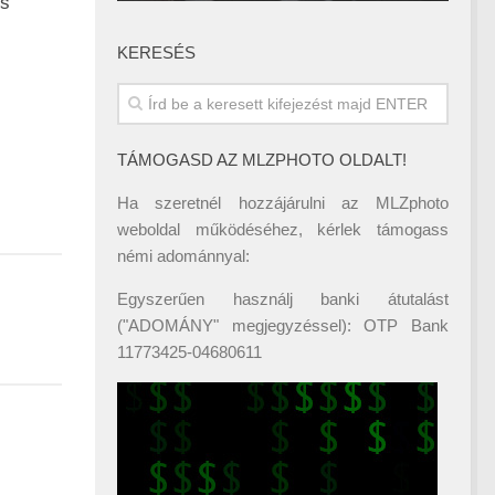
os
KERESÉS
TÁMOGASD AZ MLZPHOTO OLDALT!
Ha szeretnél hozzájárulni az MLZphoto
weboldal működéséhez, kérlek támogass
némi adománnyal:
Egyszerűen használj banki átutalást
("ADOMÁNY" megjegyzéssel): OTP Bank
11773425-04680611