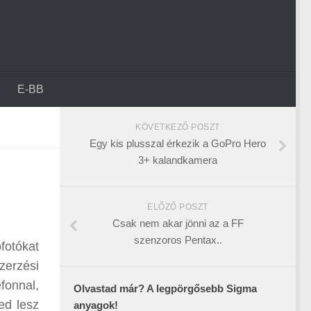
E-BB
KÖVETKEZŐ POSZT
Egy kis plusszal érkezik a GoPro Hero
3+ kalandkamera
ELŐZŐ POSZT
Csak nem akar jönni az a FF
szenzoros Pentax..
fotókat
erzési
onnal,
Olvastad már? A legpörgősebb Sigma
ed lesz
anyagok!