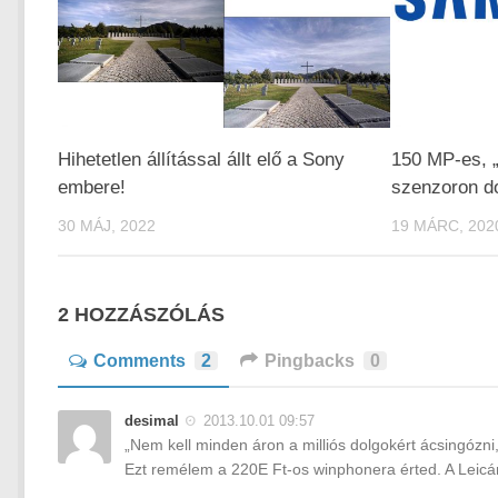
Hihetetlen állítással állt elő a Sony
150 MP-es, 
embere!
szenzoron d
30 MÁJ, 2022
19 MÁRC, 202
2 HOZZÁSZÓLÁS
Comments
2
Pingbacks
0
desimal
2013.10.01 09:57
„Nem kell minden áron a milliós dolgokért ácsingózni,
Ezt remélem a 220E Ft-os winphonera érted. A Leicá