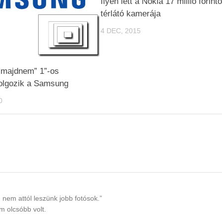
Ilyen lett a Nokia 17 millió forint
térlátó kamerája
4 DEC, 2015
„majdnem” 1”-os
olgozik a Samsung
0
 nem attól leszünk jobb fotósok.”
m olcsóbb volt.