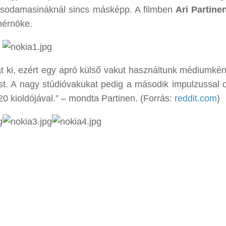
 csodamasináknál sincs másképp. A filmben
Ari Partine
mérnöke.
át ki, ezért egy apró külső vakut használtunk médiumkén
ust. A nagy stúdióvakukat pedig a második impulzussal o
20 kioldójával.” – mondta Partinen. (Forrás:
reddit.com
)