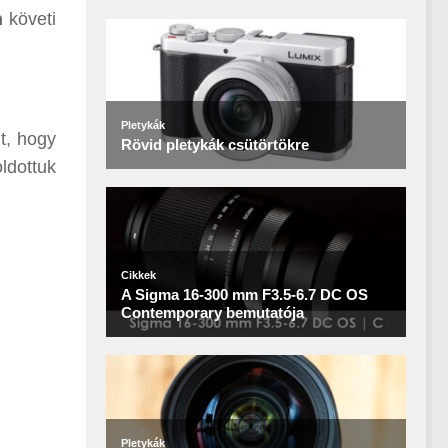
n
követi
t, hogy
ldottuk