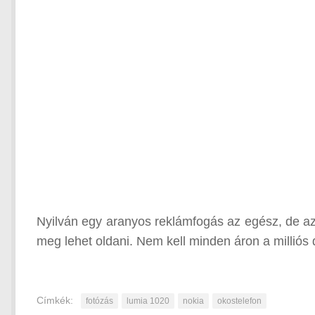
Nyilván egy aranyos reklámfogás az egész, de azér
meg lehet oldani. Nem kell minden áron a milliós 
Címkék:
fotózás
lumia 1020
nokia
okostelefon